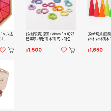
m＇s 八邊
[全新現貨]德國 Grimm＇s 粉彩
[全新現貨]德國 
彩虹
建築環 構造環 木環 馬卡龍色 積
森林 森林積木 
imms 木製
木 rainbow 彩虹積木 grimms
森林 rainbow
木製
1,500
1,650
$
$