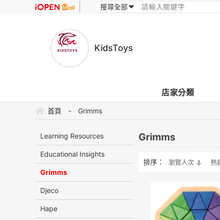
KidsToys
店家分類
首頁
-
Grimms
Grimms
Learning Resources
Educational Insights
排序：
瀏覽人次
熱
Grimms
Djeco
Hape