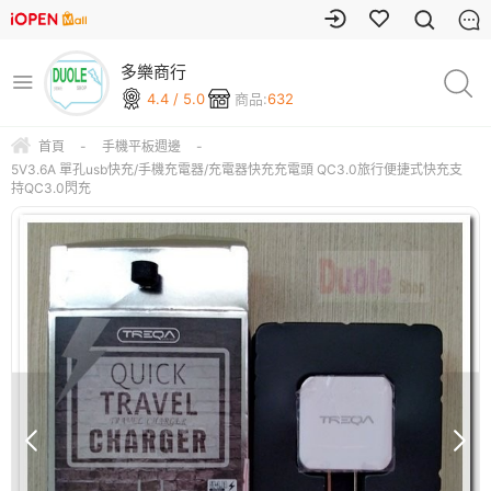
多樂商行
4.4 / 5.0
商品:
632
首頁
-
手機平板週邊
-
5V3.6A 單孔usb快充/手機充電器/充電器快充充電頭 QC3.0旅行便捷式快充支
持QC3.0閃充