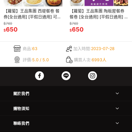
【蘿蔔】王品集團 西堤餐卷 餐
【蘿蔔】王品集團 陶板屋餐券
券[全台通用] [平假日通用] 可開
餐卷 [全台通用] [平假日通用] 可
發票
開發票
$769
$769
650
650
$
$
商品:
63
加入時間:
2023-07-28
評價:
5.0 / 5.0
購買人次:
6993人
關於我們
購物須知
聯絡我們