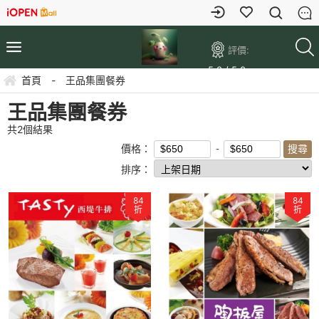
評價:
5.0 / 5.0
首頁
-
王品集團餐券
王品集團餐券
共
2
個結果
價格：
排序：
84
84
折
折