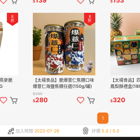
139
153
$
$
8
8
折
折
燕麥脆
【太禓食品】脆爆薏仁焦糖口味
【太禓食品】
G
爆薏仁海鹽焦糖任選(150g/罐)
鳳梨酥禮盒(180
$350
280
320
$
$
1
加入時間:
2023-07-26
評價:
5.0 / 5.0