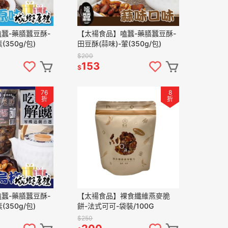
蠶-藥膳蠶豆酥-
【太禓食品】嗑蠶-藥膳蠶豆酥-
(350g/包)
田豆酥(蒜味)-葷(350g/包)
$200
153
$
76
8
折
折
蠶-藥膳蠶豆酥-
【太禓食品】裸食纖維燕麥脆
(350g/包)
餅-法式可可-袋裝/100G
$250