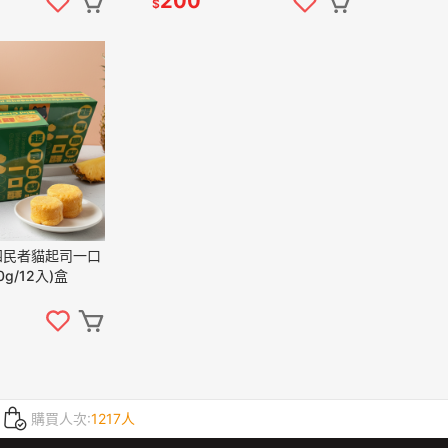
200
$
四民者貓起司一口
g/12入)盒
購買人次:
1217人