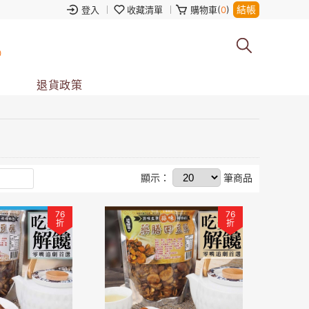
結帳
登入
收藏清單
購物車(
0
)
0
退貨政策
顯示：
筆商品
76
76
折
折