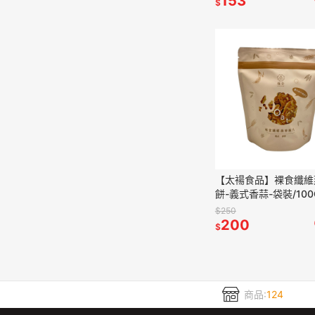
153
$
【太禓食品】裸食纖維
餅-義式香蒜-袋裝/100
$250
200
$
商品:
124