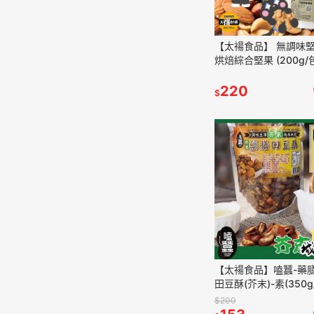
【太禓食品】 無調味堅
烘焙綜合堅果 (200g/
220
$
【太禓食品】嗑蠶-藥
田豆酥(芥末)-素(350g
$200