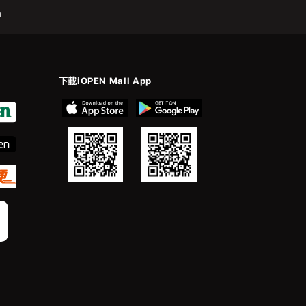
m
下載iOPEN Mall App