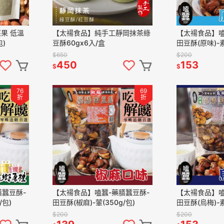
果 低溫
【太禓食品】純手工靜岡抹茶綠
【太禓食品】嗑
包)
豆酥60gx6入/盒
田豆酥(原味)-素
$650
$200
450
153
$
$
76
69
折
折
膳蠶豆酥-
【太禓食品】嗑蠶-藥膳蠶豆酥-
【太禓食品】嗑
/包)
田豆酥(椒麻)-葷(350g/包)
田豆酥(烏梅)-素
$200
$200