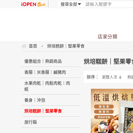
店家分類
首頁
-
烘培糕餅｜堅果零食
烘培糕餅｜堅果零
優惠組合｜熱銷商品
香腸｜米香腸｜鹹豬肉
排序：
瀏覽人次
熱
水果肉乾｜肉鬆肉乾｜肉
紙
養身｜沖泡
烘培糕餅｜堅果零食
旅行箱