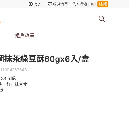
結帳
登入
收藏清單
購物車(
0
)
0
退貨政策
抹茶綠豆酥60gx6入/盒
111004287643
吃不到的!
最「鮮」抹茶使
口感