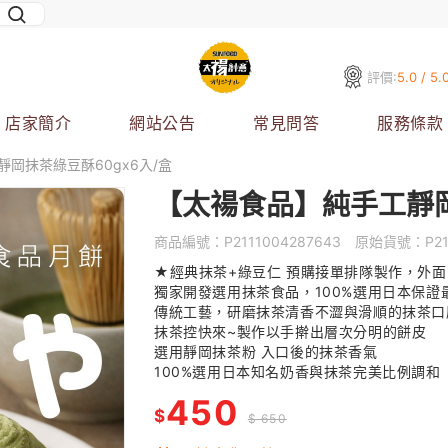
評價:
5.0 / 5.
店家簡介
網站公告
常見問答
服務條款
岡抹茶綠豆酥60gx6入/盒
【太禓食品】純手工靜岡
商品編號：
P2111004287643
原始貨號：
P2
★經典抹茶+綠豆仁 預購接單排隊製作，外面
獨家開發選用抹茶食品，100%選用日本保證
傳統工藝，研磨抹茶清香不澀與滑順的抹茶
抹茶控快來~製作以手擀出層次分明的餅皮
選用靜岡抹茶粉 入口後的抹茶香氣
100%選用日本知名奶香與抹茶完美比例調和
450
$
$ 650