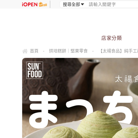
店家分類
首頁
烘培糕餅｜堅果零食
【太禓食品】純手工靜
-
-