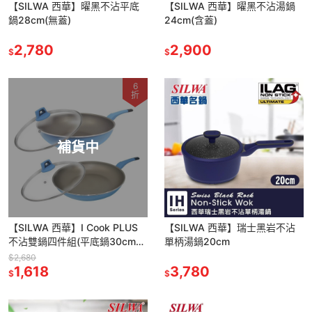
【SILWA 西華】曜黑不沾平底
【SILWA 西華】曜黑不沾湯鍋
鍋28cm(無蓋)
24cm(含蓋)
2,780
2,900
$
$
6
折
補貨中
【SILWA 西華】I Cook PLUS
【SILWA 西華】瑞士黑岩不沾
不沾雙鍋四件組(平底鍋30cm＋
單柄湯鍋20cm
炒鍋32cm)
$2,680
1,618
3,780
$
$