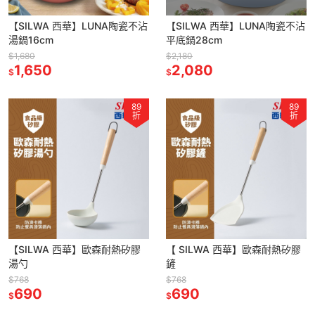
【SILWA 西華】LUNA陶瓷不沾
【SILWA 西華】LUNA陶瓷不沾
湯鍋16cm
平底鍋28cm
$1,680
$2,180
1,650
2,080
$
$
89
89
折
折
【SILWA 西華】歐森耐熱矽膠
【 SILWA 西華】歐森耐熱矽膠
湯勺
鏟
$768
$768
690
690
$
$