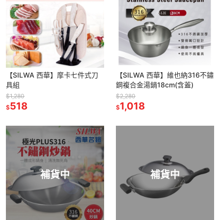
【SILWA 西華】摩卡七件式刀
【SILWA 西華】維也納316不鏽
具組
鋼複合金湯鍋18cm(含蓋)
$1,280
$2,280
518
1,018
$
$
補貨中
補貨中