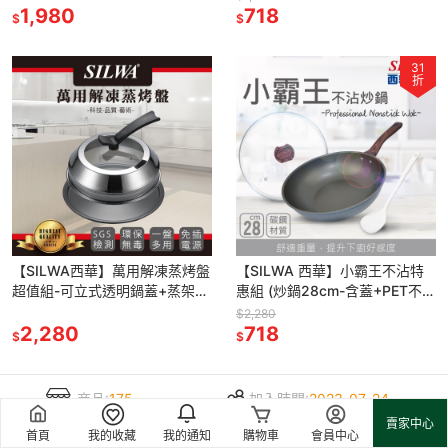
1,980
718
$
$
31
折
【SILWA西華】萬用解凍蒸烤盤
【SILWA 西華】小霸王不沾特
超值組-可立式透明鍋蓋+蒸架
惠組 (炒鍋28cm-含蓋+PET不沾
+防燙夾+食譜
鍋鏟)
$2,280
2,280
718
$
$
商品:
175
加入時間:
2023-07-24
賣家中心
評價:
4.8 / 5.0
購買人次:
90人
首頁
我的收藏
我的通知
購物車
會員中心