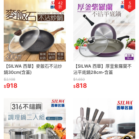
42
5
折
折
【SILWA 西華】麥飯石不沾炒
【SILWA 西華】厚釜紫羅蘭不
鍋30cm(含蓋)
沾平底鍋28cm-含蓋
$2,198
$1,650
918
818
$
$