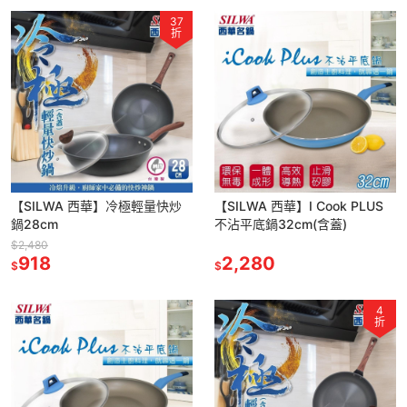
37
折
【SILWA 西華】冷極輕量快炒
【SILWA 西華】I Cook PLUS
鍋28cm
不沾平底鍋32cm(含蓋)
$2,480
918
2,280
$
$
4
折