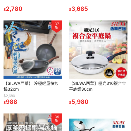
2,780
3,685
$
$
37
折
【SILWA西華】 冷極輕量快炒
【SILWA西華】極光316複合金
鍋32cm
平底鍋30cm
$2,680
988
5,980
$
$
39
折