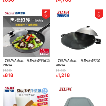
$
$
41
4
折
折
【SILWA西華】黑極超硬平底鍋
【SILWA西華】 黑極超硬炒鍋
28cm
40cm
$1,980
$3,080
818
1,218
$
$