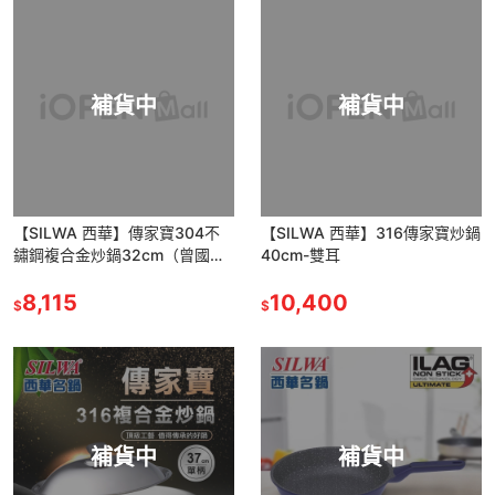
補貨中
補貨中
【SILWA 西華】傳家寶304不
【SILWA 西華】316傳家寶炒鍋
鏽鋼複合金炒鍋32cm（曾國城
40cm-雙耳
熱情推薦)
8,115
10,400
$
$
補貨中
補貨中