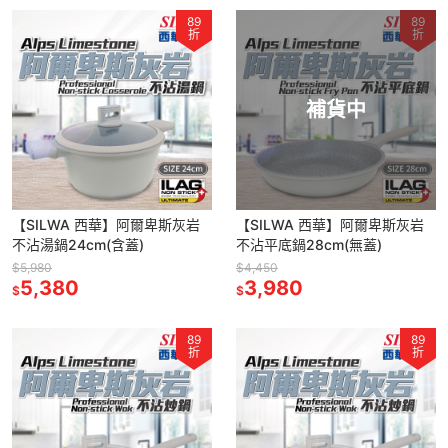
89
89
折
折
補貨中
【SILWA 西華】阿爾卑斯灰岩
【SILWA 西華】阿爾卑斯灰岩
不沾湯鍋24cm(含蓋)
不沾平底鍋28cm(無蓋)
$5,980
$4,450
5,380
3,980
$
$
89
89
折
折