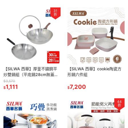
31
折
【SILWA 西華】厚釜不鏽鋼平
【SILWA 西華】cookie陶瓷方
炒雙鍋組（平底鍋28cm無蓋＋
形鍋六件組
炒鍋30cm含蓋）
$3,570
1,111
7,200
$
$
44
折