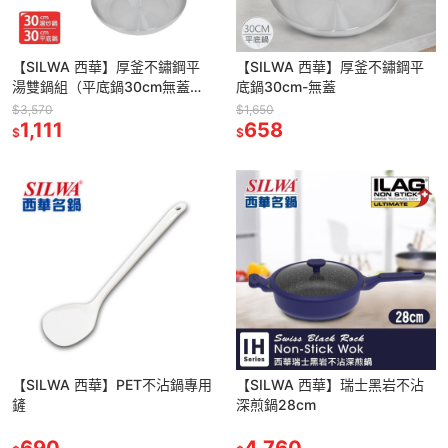
【SILWA 西華】厚釜不鏽鋼平
【SILWA 西華】厚釜不鏽鋼平
湯雙鍋組（平底鍋30cm無蓋＋
底鍋30cm-無蓋
湯炒鍋30cm含蓋）
$3,570
$1,650
1,111
658
$
$
【SILWA 西華】PET不沾鍋專用
【SILWA 西華】瑞士黑岩不沾
鏟
深煎鍋28cm
690
4,760