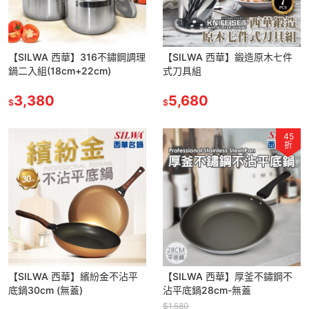
【SILWA 西華】316不鏽鋼調理
【SILWA 西華】鍛造原木七件
鍋二入組(18cm+22cm)
式刀具組
3,380
5,680
$
$
45
折
【SILWA 西華】繽紛金不沾平
【SILWA 西華】厚釜不鏽鋼不
底鍋30cm (無蓋)
沾平底鍋28cm-無蓋
$1,580