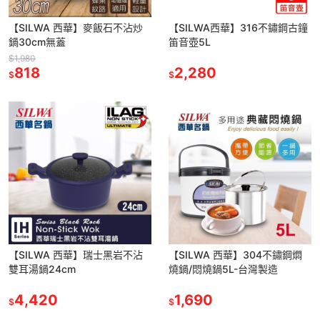
【SILWA 西華】麥飯石不沾炒
【SILWA西華】316不鏽鋼古鐘
鍋30cm無蓋
笛音壺5L
$1,980
818
2,280
$
$
【SILWA 西華】瑞士黑岩不沾
【SILWA 西華】304不鏽鋼燜
雙耳湯鍋24cm
燒鍋/悶燒鍋5L-台灣製造
4,420
1,690
$
$