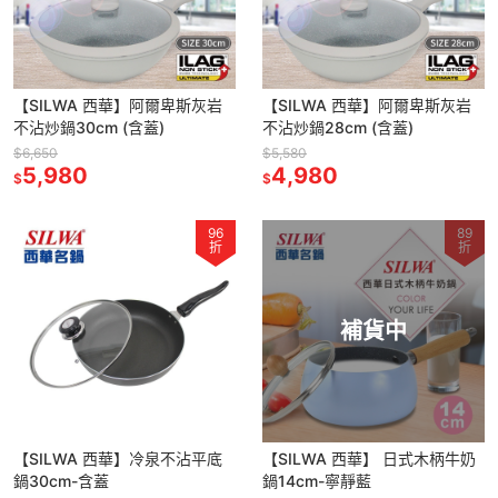
【SILWA 西華】阿爾卑斯灰岩
【SILWA 西華】阿爾卑斯灰岩
不沾炒鍋30cm (含蓋)
不沾炒鍋28cm (含蓋)
$6,650
$5,580
5,980
4,980
$
$
96
89
折
折
補貨中
【SILWA 西華】冷泉不沾平底
【SILWA 西華】 日式木柄牛奶
鍋30cm-含蓋
鍋14cm-寧靜藍