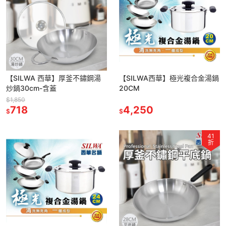
【SILWA 西華】厚釜不鏽鋼湯
【SILWA西華】極光複合金湯鍋
炒鍋30cm-含蓋
20CM
$1,850
718
4,250
$
$
41
折