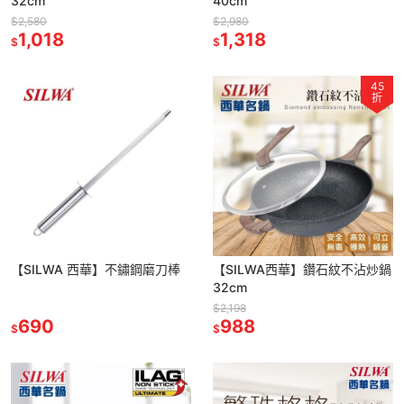
32cm
40cm
$2,580
$2,980
1,018
1,318
$
$
45
折
【SILWA 西華】不鏽鋼磨刀棒
【SILWA西華】鑽石紋不沾炒鍋
32cm
$2,198
690
988
$
$