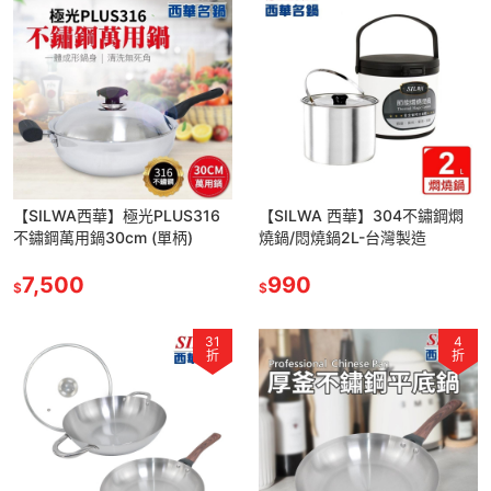
【SILWA西華】極光PLUS316
【SILWA 西華】304不鏽鋼燜
不鏽鋼萬用鍋30cm (單柄)
燒鍋/悶燒鍋2L-台灣製造
7,500
990
$
$
31
4
折
折