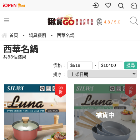
4.8 / 5.0
首頁
-
鍋具餐廚
-
西華名鍋
西華名鍋
共
88
個結果
價格：
排序：
98
95
折
折
補貨中