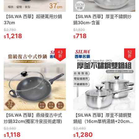
【SILWA 西華】超硬萬用炒鍋
【SILWA 西華】厚釜不鏽鋼炒
37cm
鍋30cm-含蓋
$2,780
$1,820
1,218
718
$
$
43
52
折
折
【SILWA 西華】鼎級復古中式
【SILWA 西華】厚釜不鏽鋼雙
炒鍋32cm(獨家冷泉技術處理)
鍋組（16cm單柄湯鍋+20cm雙
耳湯鍋）
$2,580
$2,480
1,118
1,280
$
$