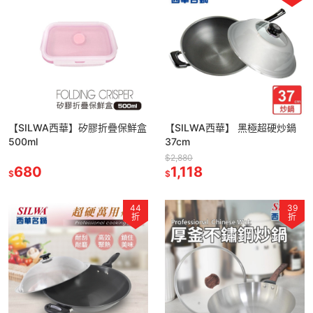
【SILWA西華】矽膠折疊保鮮盒
【SILWA西華】 黑極超硬炒鍋
500ml
37cm
$2,880
680
1,118
$
$
44
39
折
折