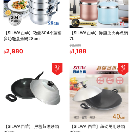
【SILWA西華】巧疊304不鏽鋼
【SILWA西華】節能免火再煮鍋
多功能蒸煮鍋28cm
7L
$2,680
2,980
1,188
$
$
39
44
折
折
【SILWA西華】 黑極超硬炒鍋
【SILWA 西華】超硬萬用炒鍋