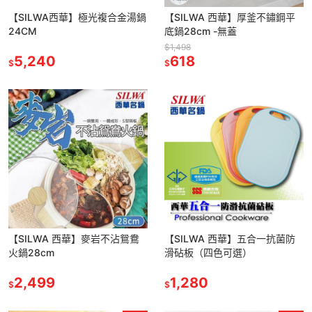
【SILWA西華】極光複合金湯鍋
【SILWA 西華】厚釜不鏽鋼平
24CM
底鍋28cm -無蓋
$1,498
5,240
618
$
$
【SILWA 西華】麥岩不沾鴛鴦
【SILWA 西華】五合一抗菌防
火鍋28cm
滑砧板（四色可選）
2,499
1,280
$
$