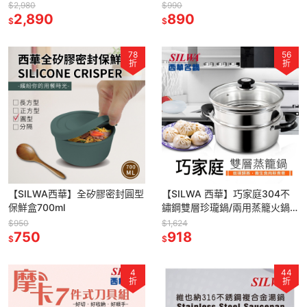
$2,980
$990
2,890
890
$
$
78
56
折
折
【SILWA西華】全矽膠密封圓型
【SILWA 西華】巧家庭304不
保鮮盒700ml
鏽鋼雙層珍瓏鍋/兩用蒸籠火鍋
26cm(IH/電磁爐適用)
$950
$1,624
750
918
$
$
4
44
折
折