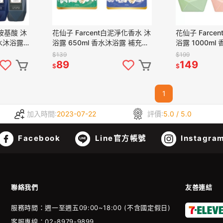
 胺基酸 沐
花仙子 Farcent白泥淨化香水 沐
花仙子 Farce
水沐浴露 (
浴露 650ml 香水沐浴露 補充包
浴露 1000ml
( 超商取貨限6包 )
取貨限4瓶 )
$139
$199
89
149
$
$
1
加入時間:
2023-07-22
評價:
5.0 / 5.0
Facebook
Line官方帳號
Instagra
聯絡我們
友善連結
服務時間：週一至週五09:00~18:00 (不含國定假日)
客服專線：02-8979-9899