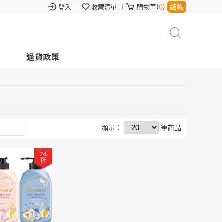
結帳
登入
收藏清單
購物車(
0
)
退貨政策
顯示：
筆商品
74
折