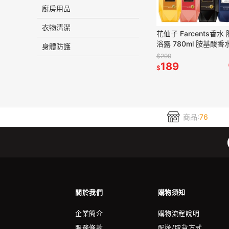
廚房用品
衣物清潔
花仙子 Farcents香水
浴露 780ml 胺基酸香
身體防護
超商取貨限4瓶 )
$299
189
$
商品:
76
關於我們
購物須知
企業簡介
購物流程說明
服務條款
配送/取貨方式