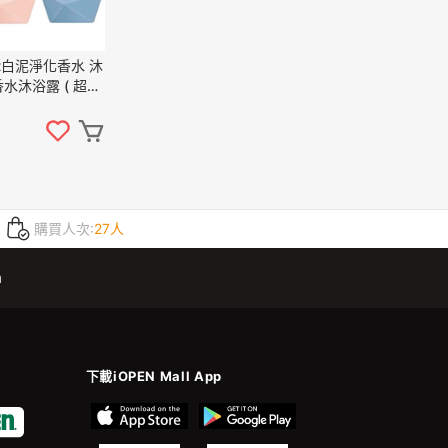
nt白泥淨化香水 沐
 香水沐浴露 ( 超商
購買人次:
27人
m
下載iOPEN Mall App