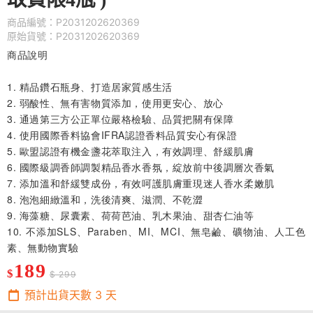
商品編號：P2031202620369
原始貨號：P2031202620369
商品說明
1. 精品鑽石瓶身、打造居家質感生活
2. 弱酸性、無有害物質添加，使用更安心、放心
3. 通過第三方公正單位嚴格檢驗、品質把關有保障
4. 使用國際香料協會IFRA認證香料品質安心有保證
5. 歐盟認證有機金盞花萃取注入，有效調理、舒緩肌膚
6. 國際級調香師調製精品香水香氛，綻放前中後調層次香氣
7. 添加溫和舒緩雙成份，有效呵護肌膚重現迷人香水柔嫩肌
8. 泡泡細緻溫和，洗後清爽、滋潤、不乾澀
9. 海藻糖、尿囊素、荷荷芭油、乳木果油、甜杏仁油等
10. 不添加SLS、Paraben、MI、MCI、無皂鹼、礦物油、人工色
素、無動物實驗
189
$
$ 299
預計出貨天數
3
天