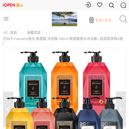
5.0 / 5.0
首頁
-
身體清潔
-
花仙子 Farcents香水 胺基酸 沐浴露 780ml 胺基酸香水沐浴露 ( 超商取貨限4瓶
)