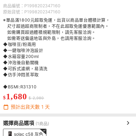
商品編號：P1998202347160
原始貨號：P1998202347160
※單品滿1800元超取免運，出貨以商品單台體積計算，
尺寸超過超商限制者，不在此超取免運優惠範圍內。
如需購買超過體積規範限制，請先客服洽詢。
如需寄送偏遠地區與外島，也請用客服洽詢。
◆咖啡豆/粉兩用
◆一鍵咖啡沖泡設計
◆水箱容量200ml
◆沖泡後自動關機
◆可拆式濾網，易清洗
◆仿手沖悶蒸萃取
◆BSMI:R31310
1,680
$
$ 2,980
預計出貨天數
1
天
選擇商品選項
(1商品)
solac c58 灰色