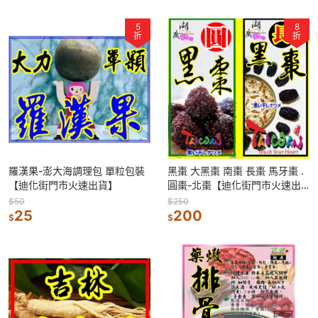
5
8
折
折
羅漢果-澎大海調理包 單粒包裝
黑棗 大黑棗 南棗 長棗 馬牙棗 .
【迪化街門市火速出貨】
圓棗-北棗【迪化街門市火速出
貨】
$50
$250
25
200
$
$