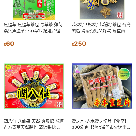
魚腥草 魚腥草茶包 青草茶 薄荷
韮菜籽 韭菜籽 起陽籽茶包 台灣
桑葉魚腥草茶 非常世紀適合經常
製造 清涼有勁又好喝 每盒內有
飲用 清涼好喝 魚腥草茶
10g*20包
60
250
$
$
潤八仙 八仙果 天然 爽喉糖 喉糖
靈芝片-赤木靈芝切片【食品】
古方青草天然製作 清涼暢快 一
300公克【迪化街門市火速出
粒入口 心曠神怡 天然原料
貨】