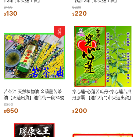
化街門市火速出貨】
【迪化街門市火速出貨】
$150
$280
130
220
$
$
81
折
苦茶油 天然植物油 金葫蘆苦茶
穿心蓮-心蓮苦瓜丹-穿心蓮苦瓜
油【火速出貨】迪化街一段74號
丹膠囊 【迪化街門市火速出貨】
$800
650
200
$
$