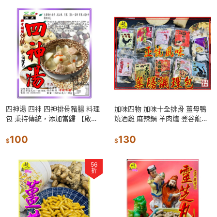
四神湯 四神 四神排骨豬腸 料理
加味四物 加味十全排骨 薑母鴨
包 秉持傳統，添加當歸 【啟陞
燒酒雞 麻辣鍋 羊肉爐 登谷龍鳳
食品】–【湖廣藥材】-【火速到
雞 皇帝雞 終極四物湯 傳統四神
貨】迪化街一段74號
100
藥膳包 料理包
130
$
$
56
折