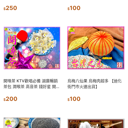
濟實惠 苦瓜丹【食品】【啟陞食
新疆品質最佳【啟陞食品&湖廣
品&湖廣藥材】
250
藥材】02-2556087
100
$
$
開嗓茶 KTV歡唱必備 湖廣暢銷
烏梅八仙果 烏梅肉超多 【迪化
茶包 潤喉茶 高音茶 錢好星 開嗓
街門市火速出貨】
茶【迪化街門市火速出貨】
0225554380
200
100
$
$