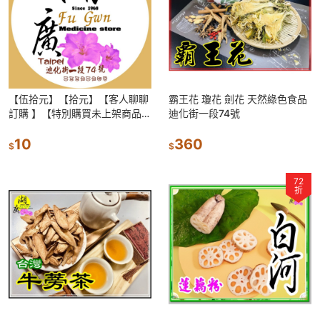
【伍拾元】【拾元】【客人聊聊
霸王花 瓊花 劍花 天然綠色食品
訂購 】【特別購買未上架商品】
迪化街一段74號
補差價 下標區迪化街一段74號
湖廣 02-25560870
10
360
$
$
72
折