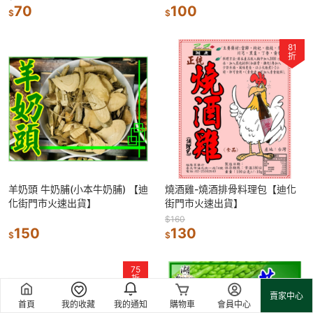
70
100
$
$
81
折
羊奶頭 牛奶脯(小本牛奶脯) 【迪
燒酒雞-燒酒排骨料理包【迪化
化街門市火速出貨】
街門市火速出貨】
$160
150
130
$
$
75
折
賣家中心
首頁
我的收藏
我的通知
購物車
會員中心