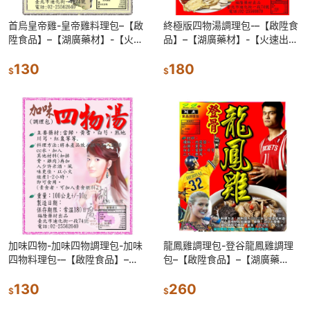
首烏皇帝雞-皇帝雞料理包–【啟
終極版四物湯調理包-–【啟陞食
陞食品】–【湖廣藥材】-【火速
品】–【湖廣藥材】-【火速出
出貨】迪化街一段74號
貨】迪化街一段74號【02-
130
25560870】
180
$
$
加味四物-加味四物調理包-加味
龍鳳雞調理包-登谷龍鳳雞調理
四物料理包-–【啟陞食品】–
包–【啟陞食品】–【湖廣藥
【湖廣藥材】-【火速出貨】迪
材】-【火速出貨】迪化街一段
化街一段74號
130
74號
260
$
$