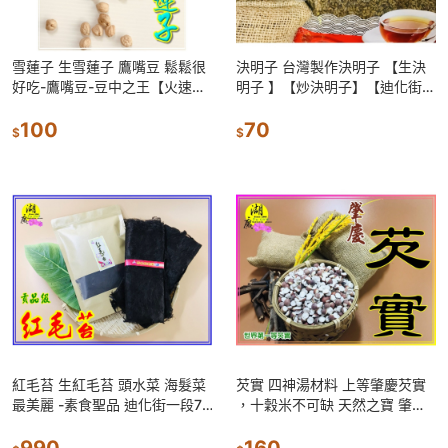
雪蓮子 生雪蓮子 鷹嘴豆 鬆鬆很
決明子 台灣製作決明子 【生決
好吃-鷹嘴豆-豆中之王【火速出
明子 】【炒決明子】【迪化街門
貨】迪化街一段74號
市火速出貨】
100
70
$
$
紅毛苔 生紅毛苔 頭水菜 海髮菜
芡實 四神湯材料 上等肇慶芡實
最美麗 -素食聖品 迪化街一段74
，十穀米不可缺 天然之寶 肇慶
號
芡實
990
160