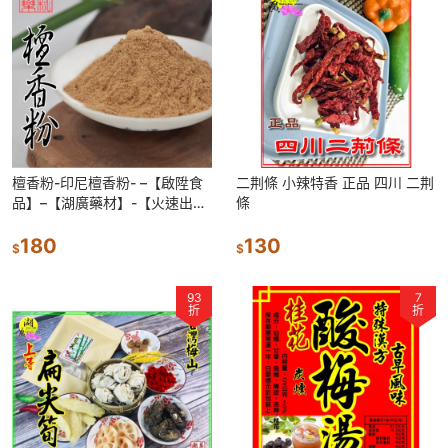
檀香粉-印尼檀香粉- –【啟陞食
二荆條 小辣特香 正品 四川 二荆
品】–【湖廣藥材】-【火速出
條
貨】迪化街一段74號【02-
25560870】
180
130
$
$
93
7
折
折