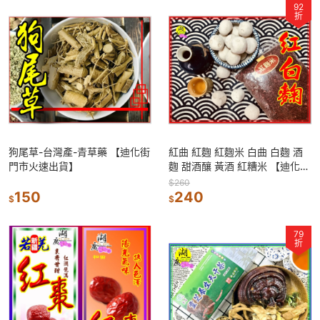
92
折
狗尾草-台灣產-青草藥 【迪化街
紅曲 紅麴 紅麴米 白曲 白麴 酒
門市火速出貨】
麴 甜酒釀 黃酒 紅糟米 【迪化街
門市火速出貨】
$260
150
240
$
$
79
折