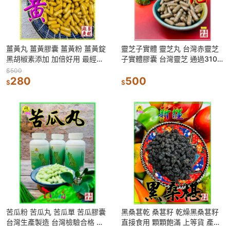
薑黃丸 薑黃膠囊 薑黃粉 薑黃錠
靈芝子實體 靈芝丸 台灣赤靈芝
黑胡椒素添加 加倍好用 最經濟
子實體膠囊 台灣靈芝 通過310
實惠的薑黃膠囊 最實惠<食品
項無農藥殘留檢測 【迪化街門市
$500
>【啟陞食品&湖廣藥材】
280
一段74號】【食品】
500
$
$
苦瓜粉 苦瓜丸 苦瓜單 苦瓜膠囊
黑桑葚乾 桑葚籽 乾燥黑桑葚籽
台灣生產製造 台灣檢驗合格 經
直接食用 顆顆飽滿 上等貨 產地