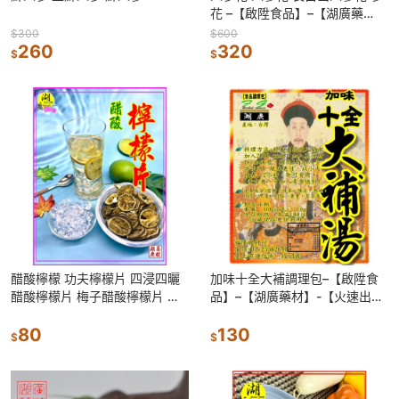
花 –【啟陞食品】–【湖廣藥
材】-【火速出貨】迪化街一段
$300
$600
260
74號【02-25560870】
320
$
$
醋酸檸檬 功夫檸檬片 四浸四曬
加味十全大補調理包–【啟陞食
醋酸檸檬片 梅子醋酸檸檬片 屏
品】–【湖廣藥材】-【火速出
東無毒檸檬製作 天然無添加 檸
貨】迪化街一段74號
檬醋
80
130
$
$