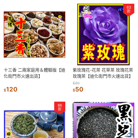
63
折
十三香 二兩家庭用＆體驗版【迪
紫玫瑰花-花茶 花草茶 玫瑰花茶
化街門市火速出貨】
玫瑰茶【迪化街門市火速出貨】
$80
120
50
$
$
86
折