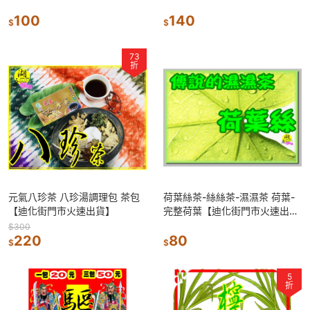
段74號
100
140
$
$
73
折
元氣八珍茶 八珍湯調理包 茶包
荷葉絲茶-絲絲茶-濕濕茶 荷葉-
【迪化街門市火速出貨】
完整荷葉【迪化街門市火速出
貨】
$300
220
80
$
$
5
折