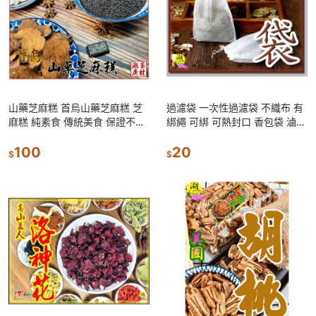
山藥芝麻糕 首烏山藥芝麻糕 芝
過濾袋 一次性過濾袋 不織布 有
麻糕 純素食 傳統美食 保證不黏
綁繩 可綁 可熱封口 香包袋 滷料
牙芝麻糕 芝麻糊 啟陞食品 湖廣
煲湯 火鍋 裝竹炭 泡茶 藥浴包
藥材
100
煎中藥 湖廣藥材
20
$
$