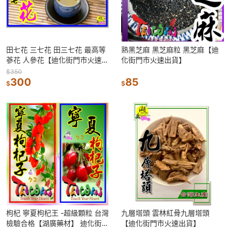
田七花 三七花 田三七花 最高等
熟黑芝麻 黑芝麻粒 黑芝麻【迪
蔘花 人參花【迪化街門市火速出
化街門市火速出貨】
貨】
$350
300
85
$
$
枸杞 寧夏枸杞王 -超級顆粒 台灣
九層塔頭 雲林紅骨九層塔頭
檢驗合格【湖廣藥材】 迪化街一
【迪化街門市火速出貨】