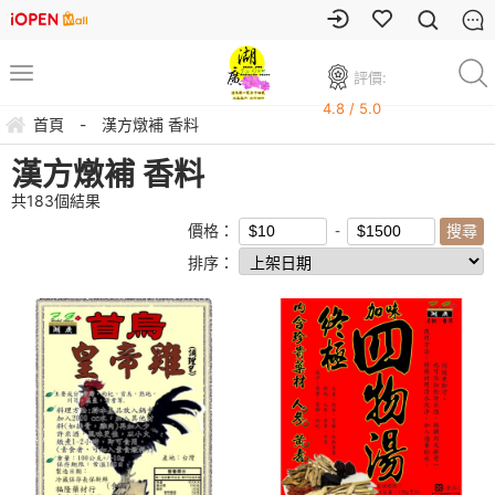
評價:
4.8 / 5.0
首頁
-
漢方燉補 香料
漢方燉補 香料
共
183
個結果
價格：
排序：