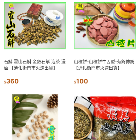
石斛 霍山石斛 金釵石斛 泡茶 浸
山楂餅-山楂餅牛舌型-有夠傳統
酒 【迪化街門市火速出貨】
【迪化街門市火速出貨】
360
100
$
$