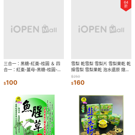
64
折
三合一：黑糖-紅棗-桂圓 ＆ 四
雪梨 乾雪梨 雪梨片 雪梨果乾 乾
合一：紅棗-薑母-黑糖-桂圓-枸
燥雪梨 雪梨果乾 泡水還原 燉雪
杞 & 黑糖玫瑰四物飲 & 黑糖薑
梨 冰糖雪梨
$250
母茶
100
160
$
$