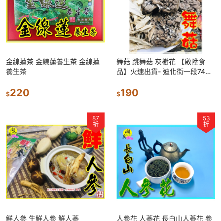
金線蓮茶 金線蓮養生茶 金線蓮
舞菇 跳舞菇 灰樹花 【啟陞食
養生茶
品】火速出貨- 迪化街一段74號
02-2556087(賣場另有販售 茶
220
樹菇 杏鮑菇)
190
$
$
87
53
折
折
鮮人參 生鮮人參 鮮人蔘
人參花 人蔘花 長白山人蔘花 參