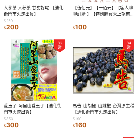
人參葉 人蔘葉 甘甜好喝 【迪化
【伍佰元】【一佰元】【客人聊
街門市火速出貨】
聊訂購 】【特別購買未上架商
品】【迪化街門市火速出貨】
$250
200
100
$
$
86
84
折
折
愛玉子-阿里山愛玉子【迪化街
馬告-山胡椒-山雞椒-台灣原生種
門市火速出貨】
【迪化街門市火速出貨】
$350
$190
300
160
$
$