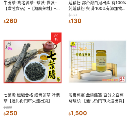
牛蒡茶-疼老婆茶- 罐裝-袋裝–
蓮藕粉 都台灣白河出產 有100%
【啟陞食品】–【湖廣藥材】–
純蓮藕粉 與 非100%有添加物調
【寅安】-迪化街一段74號-【火
味蓮藕粉 【迪化街門市火速出
$180
速到貨】
260
貨】
130
$
$
89
折
七葉膽 檢驗合格 絞骨蘭茶 冷泡
湘帝燕窩 金絲燕窩 百分之百燕
茶【迪化街門市火速出貨】
窩罐頭 【迪化街門市火速出貨】
$280
250
1,500
$
$