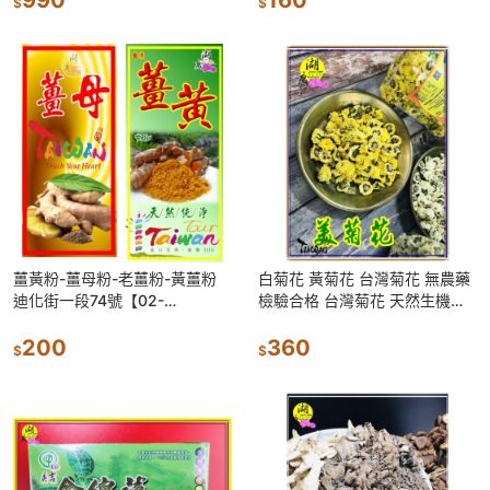
$
$
薑黃粉-薑母粉-老薑粉-黃薑粉
白菊花 黃菊花 台灣菊花 無農藥
迪化街一段74號【02-
檢驗合格 台灣菊花 天然生機菊
25560870】
花 杭菊花
200
360
$
$