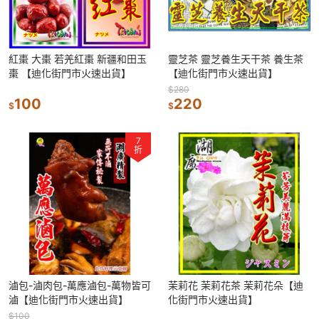
紅棗 大棗 若羌紅棗 新疆和田玉
靈芝茶 靈芝養生天干茶 養生茶
棗 【迪化街門市火速出貨】
【迪化街門市火速出貨】
$280
100
220
$
$
7
折
滷包-滷肉包-萬應滷包-萬物皆可
茉莉花 茉莉花茶 茉莉花朵【迪
滷【迪化街門市火速出貨】
化街門市火速出貨】
$100