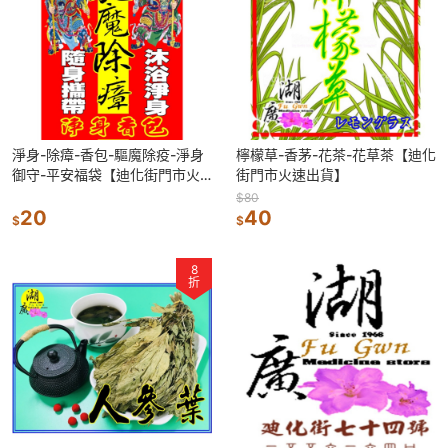
淨身-除瘴-香包-驅魔除疫-淨身
檸檬草-香茅-花茶-花草茶【迪化
御守-平安福袋【迪化街門市火
街門市火速出貨】
速出貨】
$80
20
40
$
$
8
折