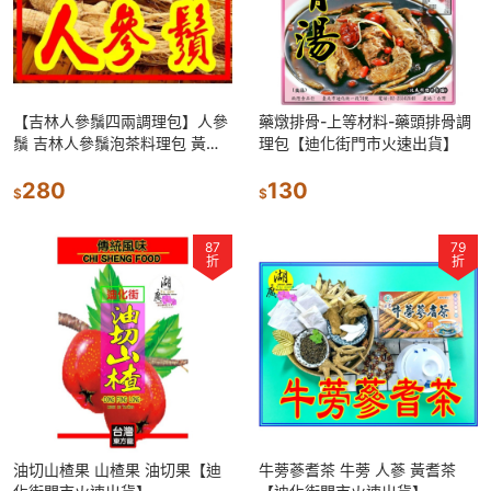
【吉林人參鬚四兩調理包】人參
藥燉排骨-上等材料-藥頭排骨調
鬚 吉林人參鬚泡茶料理包 黃耆
理包【迪化街門市火速出貨】
紅棗 枸杞人參鬚調理包 人蔘鬚
280
蔘鬚 蔘須 【啟陞食品】
130
$
$
87
79
折
折
油切山楂果 山楂果 油切果【迪
牛蒡蔘耆茶 牛蒡 人蔘 黃耆茶