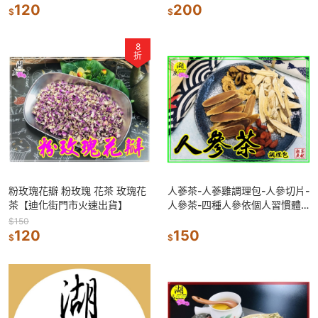
120
200
$
$
8
折
粉玫瑰花瓣 粉玫瑰 花茶 玫瑰花
人蔘茶-人蔘雞調理包-人參切片-
茶【迪化街門市火速出貨】
人參茶-四種人參依個人習慣體
質挑選-調理包
$150
120
150
$
$