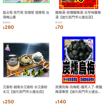
扁尖筍 桂竹筍 玫瑰筍 發酵筍 台
酸梅湯-炭燻酸梅湯-古早味酸梅
灣梅山產
湯【迪化街門市火速出貨】
$300
$100
280
70
$
$
沉香粉 越南水沉香粉 水沉香粉
炭燻烏梅-烏梅乾-酸死人了-煮酸
水沉【迪化街門市火速出貨】
梅湯專用【迪化街門市火速出
貨】
250
140
$
$