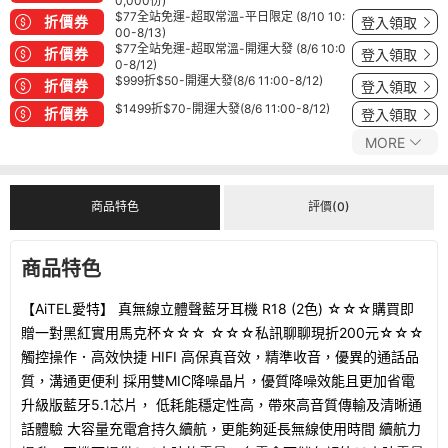
0,000份)
$77全站免運-超取常溫-平日限定 (8/10 10:
折價券
登入領取
00-8/13)
$77全站免運-超取常溫-開運大發 (8/6 10:0
折價券
登入領取
0-8/12)
$999折$50-開運大發(8/6 11:00-8/12)
折價券
登入領取
$1499折$70-開運大發(8/6 11:00-8/12)
折價券
登入領取
MORE
商品特色
評價(0)
商品特色
【AiTEL愛特】 真無線立體聲藍牙耳機 R18 (2色) ☆☆☆購買即
贈一對黑紅實用馬克杯☆☆☆ ☆☆☆私訊聊聊現折200元☆☆☆
觸控操作．高效快捷 HIFI 高保真音效，精準收音，優異的通話品
質，溝通更便利 採用雙MIC降噪晶片，優質降噪效能且更加省電
升級版藍牙5.1芯片， 低耗能穩定性高，帶來高音質傳輸及清晰通
話體驗 大容量充電倉持久續航，更能夠延長無線使用時間 續航力