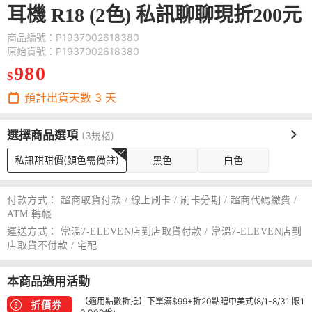
耳機 R18 (2色) 私訊聊聊現折200元
商品編號：P1937002618380
原始貨號：P1937002618380
980
$
預計出貨天數
3
天
選擇商品選項
(3規格)
私訊甜甜價(顏色需備註)
黑色
白色
付款方式：
超商取貨付款 / 線上刷卡 / 刷卡分期 / 超商代碼繳費 /
ATM 轉帳
運送方式：
常溫7-ELEVEN店到店取貨付款 / 常溫7-ELEVEN店到
店取貨不付款 / 宅配
本商品適用活動
【適用點數折抵】下單滿$99+折20點贈中美式(8/1-8/31 限1
折價券