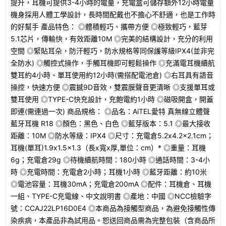
提升，耳機可提供3-4小時的電量，充電盒可儲存額外12小時電量
機身採用人體工學設計，長時間配戴也不擔心不舒適，也是工作時
的好幫手 產品特色： ◎體積輕巧、攜帶方便 ◎極致輕巧，藍芽
5.1芯片，傳輸快，有效距離10M ◎完美的結構設計，充分的利用
空間 ◎緊貼耳朵，防汗輕巧，防水規格等同保護等級IPX4(並非完
全防水) ◎觸控式操作，手觸耳機即可輕鬆操作 ◎充滿電耳機續航
雙耳約4小時、單耳使用約12小時(需搭配電池倉) ◎右耳具有語音
操控，快速方便 ◎震撼9D音效，雙震膜聲音更清晰 ◎支援單耳或
雙耳使用 ◎TYPE-C快充設計，充飽電約1小時 ◎磁吸開盒，開蓋
即連(需連過一次) 商品規格： ◎品名：AiTEL愛特 真無線立體聲
藍牙耳機 R18 ◎顏色：黑色、白色 ◎藍芽版本：5.1 ◎最大接收
距離：10M ◎防水等級：IPX4 ◎尺寸：充電倉5.2x4.2x2.1cm；
耳機(單耳)1.9x1.5x1.3（長x寬x厚,單位：cm）* ◎重量：耳機
6g；充電倉29g ◎待機續航時間：180小時 ◎通話時間：3-4小
時 ◎充電時間：充電倉2小時；耳機1小時 ◎藍牙距離：約10米
◎電池容量：耳機30mA；充電倉200mA ◎配件：耳機倉、耳機
一組、TYPE-C充電線、中文說明書 ◎產地：中國 ◎NCC檢驗字
號：CCAJ22LP16D0E4 ◎本商品為接觸型商品，為避免接觸性傳
染疾病，本產品非為試用品。恕送回商品需為完整包裝（含商品所