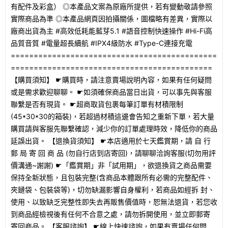
有配件及彩盒） ◎本產品文案為原廠所提供，若有變動敬請參照
實際商品為準 ◎本產品網頁因拍攝關係，圖檔略有差異，實際以
廠商出貨為主 #高效低耗能藍芽5.1 #語音控制快速操作 #Hi-Fi高
品質音質 #電量超長續航 #IPX4級防水 #Type-C連接充電
=============================================
============================================
【購買須知】 ☛購買時，請注意賣場說明內容，如果有任何疑問
或是需求歡迎聊聊。 ☛如須確保商品當日出貨，可以事先與客服
聯繫是否有現貨。 ☛超商取貨包裹每筆訂單有材積限制
(45*30*30的箱裝)，若超過材積這邊會告知之重新下單，若大量
購買請與客服先聯繫確認，減少你的訂單處理時效，降低你的商品
延誤出貨。 【退換貨須知】 ☛本店適用於七天鑑賞期，請 自 行
郵 局 寄 回 商 品 (勿自行店到店寄回)，請聊聊洽詢客服(切勿用評
價溝通~謝謝) ☛「鑑賞期」非「試用期」，欲退換貨之商品需要
保持全新狀態，且包裝完整(含商品本體跟所有必需的完整配件、
夾鏈袋、包裝袋等)，切勿缺漏影響自身權利，若商品如經拆 封、
使用、以致缺乏完整性即失去再販售價值時，恕無法退貨，若您收
到商品經檢視後有任何不合意之處，請勿拆開使用，並立即郵寄
寄回商品。 【客服諮詢】 ☛線上快速諮詢，如果有賣場任何問