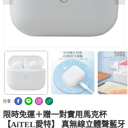
分享 :
限時免運＋贈一對實用馬克杯
【AiTEL愛特】 真無線立體聲藍牙