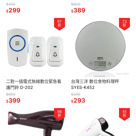
$450
$600
299
389
$
$
67
73
折
折
二對一插電式無線數位緊急看
台灣三洋 數位食物料理秤
護門鈴 D-202
SYES-K452
$600
$399
399
293
$
$
66
61
折
折