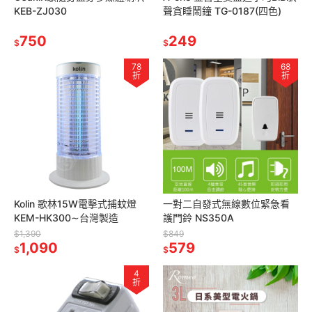
KEB-ZJ030
聲貪睡鬧鐘 TG-0187(四色)
750
249
$
$
78
68
折
折
Kolin 歌林15W電擊式捕蚊燈
一對二自發式無線數位緊急看
KEM-HK300∼台灣製造
護門鈴 NS350A
$1,390
$849
1,090
579
$
$
4
折