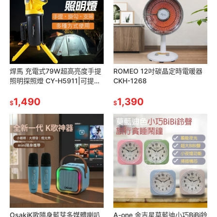
焊馬 充電式79W超高亮度手提
ROMEO 12吋碳晶定時電暖器
照明探照燈 CY-H5911|可提可
CKH-1268
架|多角度可拆卸式手把|
1,490
1,390
$
$
OsakiK歌隨身藍芽多媒體喇叭
A-one 金吉星莫藍迪小巧BiBi鈴