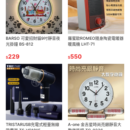
BARSO 可愛招財貓9吋靜音夜
羅蜜歐ROMEO隨身陶瓷電暖器
光掛鐘 BS-812
暖風機 LHT-71
229
550
$
$
TRISTARUSB充電式輕量無線
A-one 金吉星時尚亮銀靜音大