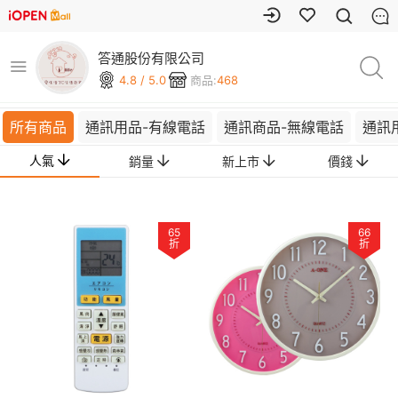
答通股份有限公司
4.8 / 5.0
商品:
468
所有商品
通訊用品-有線電話
通訊商品-無線電話
通訊
人氣
銷量
新上市
價錢
65
66
折
折