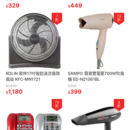
329
449
$
$
7
73
折
折
KOLIN 歌林17吋強勁渦流循環
SAMPO 聲寶雙電壓700W吹風
風扇 KFC-MN1721
機 ED-N21061BL
$1,690
$550
1,180
399
$
$
79
8
折
折