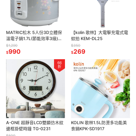
MATRIC松木 5人份3D立體保
【kolin 歌林】大電擊充電式電
溫電子鍋1.7L(節能效率3級)
蚊拍 KEM-DL25
MG-RC0311
$1,290
$350
990
269
$
$
66
折
A-ONE 超靜音LCD雙顯仿木紋
KOLIN 歌林1.5L防燙多功能美
邊框掛壁時鐘 TG-0231
食鍋KPK-SD1917
$500