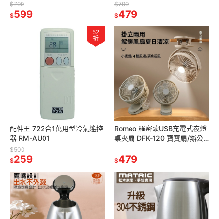
$799
$799
599
479
$
$
52
折
配件王 722合1萬用型冷氣遙控
Romeo 羅密歐USB充電式夜燈
器 RM-AU01
桌夾扇 DFK-120 寶寶扇/辦公
用/宿舍用
$500
259
479
$
$