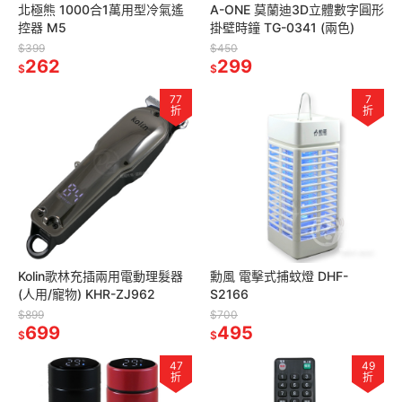
北極熊 1000合1萬用型冷氣遙
A-ONE 莫蘭迪3D立體數字圓形
控器 M5
掛壁時鐘 TG-0341 (兩色)
$399
$450
262
299
$
$
77
7
折
折
Kolin歌林充插兩用電動理髮器
勳風 電擊式捕蚊燈 DHF-
(人用/寵物) KHR-ZJ962
S2166
$899
$700
699
495
$
$
47
49
折
折