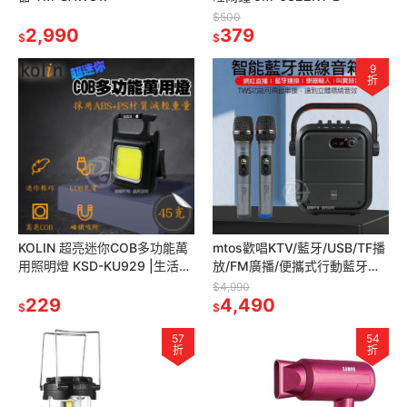
$500
2,990
379
$
$
9
折
KOLIN 超亮迷你COB多功能萬
mtos歡唱KTV/藍牙/USB/TF播
用照明燈 KSD-KU929 |生活防
放/FM廣播/便攜式行動藍牙
水|卡扣設計|
KTV雙人歡唱音響 K93
$4,990
229
4,490
$
$
57
54
折
折