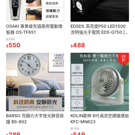
OSAKI 專業級充插兩用電動理
EDSDS 高亮度P50 LED1500
髮器 OS-TF651
流明強光手電筒 EDS-G750 |筆
夾設計|伸縮式調焦|
$790
550
488
$
$
69
折
BARSO 亮銀の大字夜光靜音掛
KOLIN歌林 6吋渦流空調循環扇
鐘 BS-802
KFC-MN623
$799
289
549