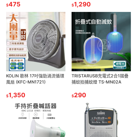
475
1,290
$
$
KOLIN 歌林 17吋強勁渦流循環
TRISTARUSB充電式2合1摺疊
風扇 (KFC-MN1721)
捕蚊拍捕蚊燈 TS-MN02A
1,350
290
$
$