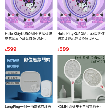
Hello KittyKUROMI小惡魔蝴蝶
Hello KittyKUROMI小惡魔蝴蝶
結紫漾愛心靜音掛鐘 JM-
結紫漾愛心靜音掛鐘 JM-
W567KU-A
W567KU-A
599
599
$
$
LongPing一對一插電式無線數
KOLIN 歌林安全三層電拍王-