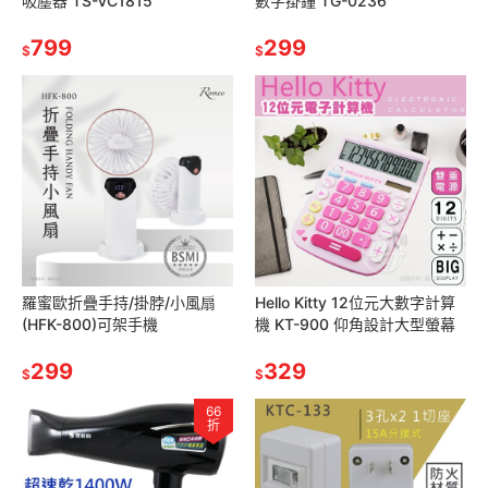
吸塵器 TS-VC1815
數字掛鐘 TG-0236
799
299
$
$
羅蜜歐折疊手持/掛脖/小風扇
Hello Kitty 12位元大數字計算
(HFK-800)可架手機
機 KT-900 仰角設計大型螢幕
299
329
$
$
66
折