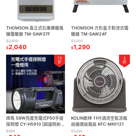
THOMSON 直立式石墨烯暖風
THOMSON 方形盒子對流式電
機電暖器 TM-SAW37F
暖器 TM-SAW24F
$2,600
$1,300
2,040
1,290
$
$
73
5
折
折
焊馬 59W亮度充電式P50手提
KOLIN歌林 11吋渦流空氣涼風
探照燈 CY-H5910 |超遠照射距
扇循環扇風扇 KFC-MN1121
離|內建鋰電池|
$888
$1,290