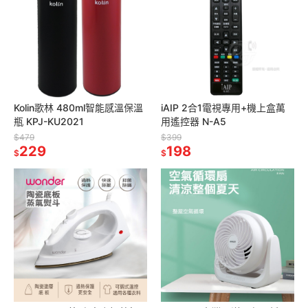
Kolin歌林 480ml智能感溫保溫
iAIP 2合1電視專用+機上盒萬
瓶 KPJ-KU2021
用遙控器 N-A5
$479
$399
229
198
$
$