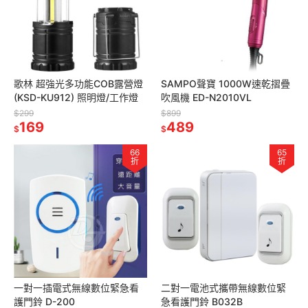
歌林 超強光多功能COB露營燈
SAMPO聲寶 1000W速乾摺疊
(KSD-KU912) 照明燈/工作燈
吹風機 ED-N2010VL
$299
$899
169
489
$
$
66
65
折
折
一對一插電式無線數位緊急看
二對一電池式攜帶無線數位緊
護門鈴 D-200
急看護門鈴 B032B