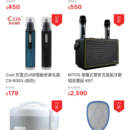
$499
$800
450
550
$
$
51
81
折
折
Cxin 充電式USB電動修鼻毛器
MTOS 便攜式雙麥克風藍牙歡
CX-9003 (兩色)
唱音響組 K97
$350
$3,200
179
2,590
$
$
77
77
折
折