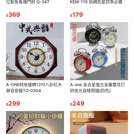
位緊急看護門鈴 Q-347
KEM-119 蚊繩剋星四季必備
369
179
$
$
A-ONE時來運轉12吋八卦紅木
A-one 金吉星復古金屬雙耳打
靜音掛鐘TG-0304
鈴夜光貪睡鬧鐘(四色)
299
249
$
$