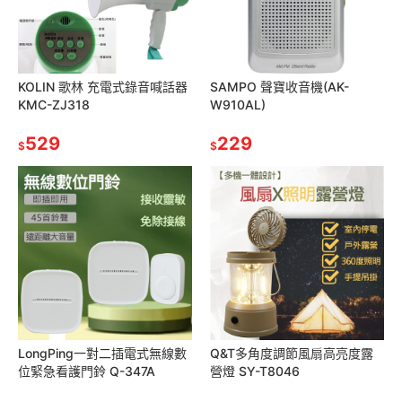
KOLIN 歌林 充電式錄音喊話器
SAMPO 聲寶收音機(AK-
KMC-ZJ318
W910AL)
529
229
$
$
LongPing一對二插電式無線數
Q&T多角度調節風扇高亮度露
位緊急看護門鈴 Q-347A
營燈 SY-T8046