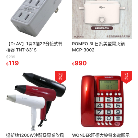
【Dr.AV】1開3插2P分接式轉
ROMEO 3L日系美型電火鍋
接器 TNT-831S
MCP-3002
$299
119
990
$
$
76
71
折
折
達新牌1200W沙龍級專業吹風
WONDER旺德大鈴聲來電顯示