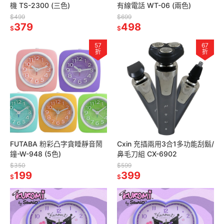
機 TS-2300 (三色)
有線電話 WT-06 (兩色)
$499
$699
379
498
$
$
57
67
折
折
FUTABA 粉彩凸字貪睡靜音鬧
Cxin 充插兩用3合1多功能刮鬍/
鐘-W-948 (5色)
鼻毛刀組 CX-6902
$350
$599
199
399
$
$