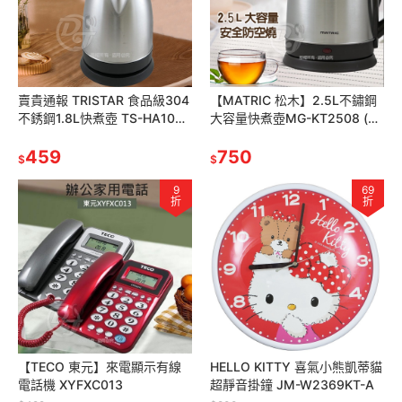
賣貴通報 TRISTAR 食品級304
【MATRIC 松木】2.5L不鏽鋼
不銹鋼1.8L快煮壺 TS-HA105 |
大容量快煮壺MG-KT2508 (大
人生化開關|超大壺口設計|
口徑、加大容量)
459
750
$
$
9
69
折
折
【TECO 東元】來電顯示有線
HELLO KITTY 喜氣小熊凱蒂貓
電話機 XYFXC013
超靜音掛鐘 JM-W2369KT-A