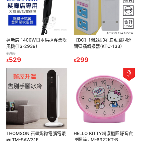
達新牌 1400W日本馬達專業吹
【BC】1開2插3孔自動跳脫開
風機(TS-2939)
關壁插轉接器(KTC-133)
$799
529
299
$
$
76
折
THOMSON 石墨烯微電腦電暖
HELLO KITTY粉漾橢圓靜音貪
器 TM-SAW31F
睡鬧鐘 JM-6322KT-B