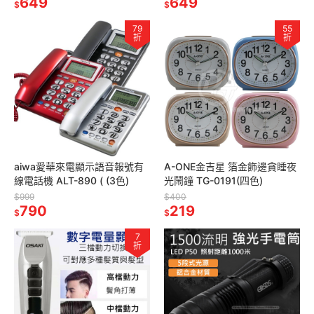
649
649
$
$
79
55
折
折
aiwa愛華來電顯示語音報號有
A-ONE金吉星 箔金飾邊貪睡夜
線電話機 ALT-890 ( (3色)
光鬧鐘 TG-0191(四色)
$999
$400
790
219
$
$
7
折