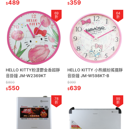
489
359
$
$
69
64
折
折
HELLO KITTY粉漾鬱金香超靜
HELLO KITTY 小熊繽紛搖擺靜
音掛鐘 JM-W2369KT
音掛鐘 JM-W598KT-B
$800
$999
550
639
$
$
78
99
折
折