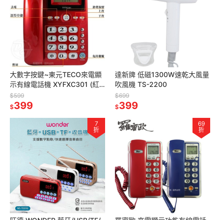
大數字按鍵~東元TECO來電顯
達新牌 低磁1300W速乾大風量
示有線電話機 XYFXC301 (紅
吹風機 TS-2200
色/銀色)
$599
$699
399
399
$
$
7
69
折
折