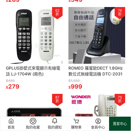
$
$
62
74
折
折
GPLUS掛壁式來電顯示有線電
ROMEO 羅蜜歐DECT 1.8GHz
話 LJ-1704W (兩色)
數位式無線電話機 DTC-2031
$450
$1,350
279
999
$
$
87
75
折
折
賣家中心
首頁
我的收藏
我的通知
購物車
會員中心