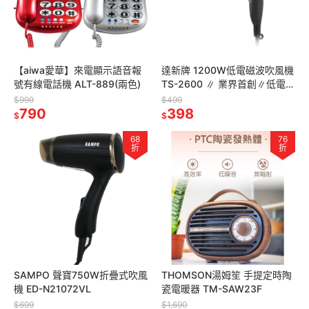
【aiwa愛華】來電顯示語音報
達新牌 1200W低電磁波吹風機
號有線電話機 ALT-889(兩色)
TS-2600 ∥ 業界首創∥低電磁
波∥
$999
$499
790
398
$
$
68
76
折
折
SAMPO 聲寶750W折疊式吹風
THOMSON湯姆笙 手提定時陶
機 ED-N21072VL
瓷電暖器 TM-SAW23F
$699
$1,690