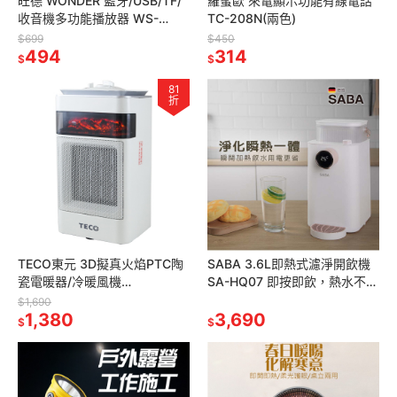
旺德 WONDER 藍牙/USB/TF/
羅蜜歐 來電顯示功能有線電話
收音機多功能播放器 WS-
TC-208N(兩色)
T039U
$699
$450
494
314
$
$
81
折
TECO東元 3D擬真火焰PTC陶
SABA 3.6L即熱式濾淨開飲機
瓷電暖器/冷暖風機
SA-HQ07 即按即飲，熱水不用
XYFYN4001CBW
等
$1,690
1,380
3,690
$
$