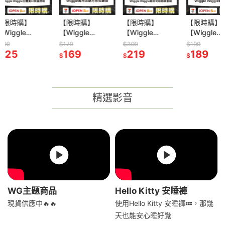
【限時購】
【限時購】
【限時購】
【限時購
【Wiggle
【Wiggle
【Wiggle
【Wiggl
Wiggle】萬用收
Wiggle】組合式
Wiggle】購物袋
Wiggl
$179
$399
$199
$199
納方形拉鍊袋-經
169
收納袋套組-小花
219
(中)
189
冷水壺(
149
$
$
$
$
典小花款
與兔兔款
花、格紋
精選影音
WG主題商品
Hello Kitty 安睡褲
現貨供應中🔥🔥
使用Hello Kitty 安睡褲💤，那幾
天也能安心睡好覺