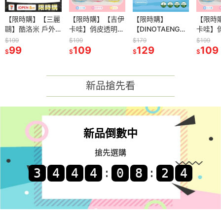
【限時購】【三麗
【限時購】【吉伊
【限時購】
【限時
鷗】酷洛米 戶外
卡哇】俏皮透明收
【DINOTAENG】
卡哇】
野餐墊(可愛秘密
納袋
側背保溫袋(夏日
納袋
$199
$199
$179
$199
款)
99
109
海灘款)
129
109
$
$
$
$
新品搶先看
新品倒數中
搶先選購
:
: