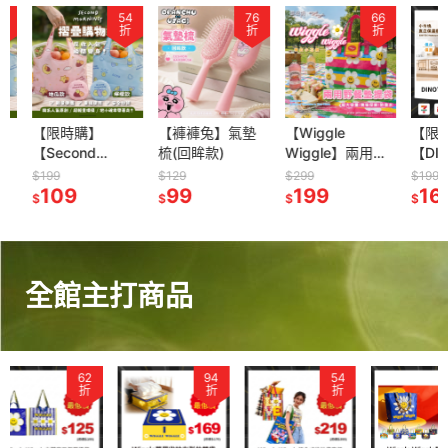
54
76
66
折
折
折
【限時購】
【褲褲兔】氣墊
【Wiggle
【限時購
【Second
梳(回眸款)
Wiggle】兩用野
【DINO
Morning】摺疊購
餐墊提袋(橫紋小
小方塊直
$199
$129
$299
$199
物袋(檸檬、地瓜
109
99
花款)
199
提袋(去
169
$
$
$
$
款)
全館主打商品
94
54
94
折
折
折