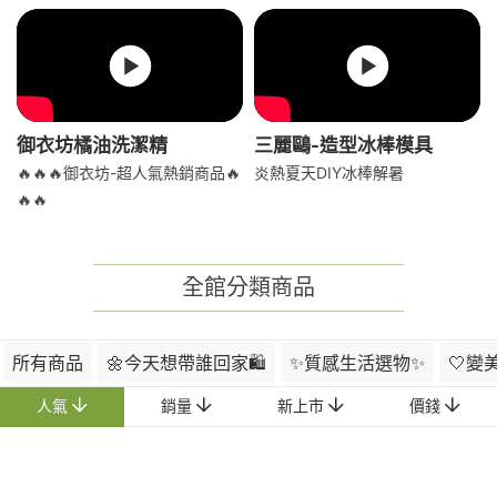
御衣坊橘油洗潔精
三麗鷗-造型冰棒模具
🔥🔥🔥御衣坊-超人氣熱銷商品🔥
炎熱夏天DIY冰棒解暑
🔥🔥
全館分類商品
所有商品
🌼今天想帶誰回家🛍️
✨質感生活選物✨
🤍變
人氣
銷量
新上市
價錢