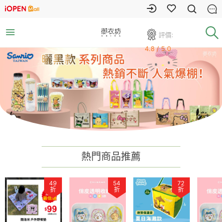
評價:
4.8 / 5.0
熱門商品推薦
49
54
72
折
折
折