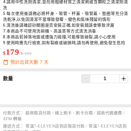
刷或含顆粒之清潔劑清
4.請用中性洗劑清潔,並勿用粗硬材質之清潔
洗
5.每次使用後請務必將杯身、吸管、杯蓋、吸
管蓋、墊圈等充分清
導致發霉、變色和氣味殘留的情形
洗乾淨,以免因清潔不當
錯誤會導致滲漏
6.清洗後請確認砂關圈是否安裝正確,如安裝
洗消毒
7.本商品不可使用洗碗機、高溫蒸等方式清
破裂,請小心使用
8.本商品若掉落地面或遭強力碰撞,可能導致
勿再使用,避免發生危险
9.使用時應先行檢查,如有裂痕或破損時,請
179
$
$ 199
預計出貨天數
7
天
數量
付款方式：
超商取貨付款 / 線上刷卡 / 刷卡分期 / 超商代碼繳費 /
ATM 轉帳
運送方式：
常溫7-ELEVEN店到店取貨付款 / 常溫7-ELEVEN店到