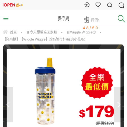
評價:
4.8 / 5.0
首頁
-
🌼今天想帶誰回家🛍️
-
🌼Wiggle Wiggle🙂
-
【限時購】【Wiggle Wiggle】珍奶隨行杯(經典小花款)