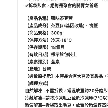
✅拆袋即食，絕對是聚會的開胃菜首選
【產品名稱】鹽味茶豆莢
【產品成分】茶豆(非基因改造)、食鹽
【商品規格】300g
【保存方法】冷凍-18℃
【保存期限】18個月
【有效日期】標示於包裝上
【素食類別】全素
【產地】台灣
【過敏原提示】本產品含有大豆及其製品，
【調理方式】
自然解凍─不需拆袋，常溫放置約30分鐘
冷藏解凍─請將冷凍毛豆至於冷凍庫(7°C以
微波解凍─拆袋取出毛豆，放置於微波容器內