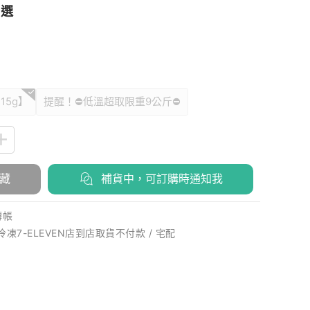
首選
15g】
提醒！⛔低溫超取限重9公斤⛔
藏
補貨中，可訂購時通知我
轉帳
 冷凍7-ELEVEN店到店取貨不付款 / 宅配