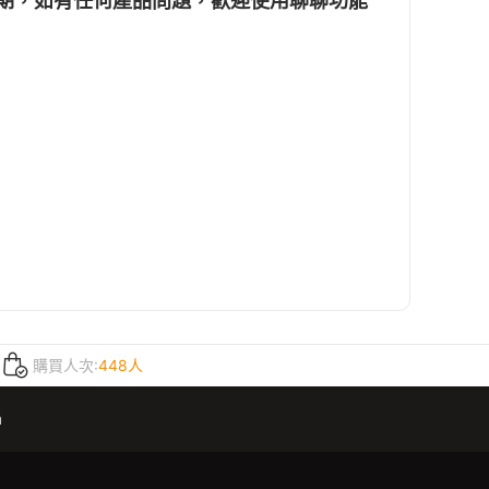
賞期，如有任何產品問題，歡迎使用聊聊功能
購買人次:
448人
m