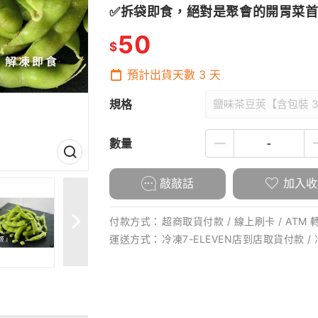
✅拆袋即食，絕對是聚會的開胃菜
50
$
預計出貨天數
3
天
規格
鹽味茶豆莢【含包裝 3
數量
敲敲話
加入收
付款方式：
超商取貨付款 / 線上刷卡 / ATM 
運送方式：
冷凍7-ELEVEN店到店取貨付款 /