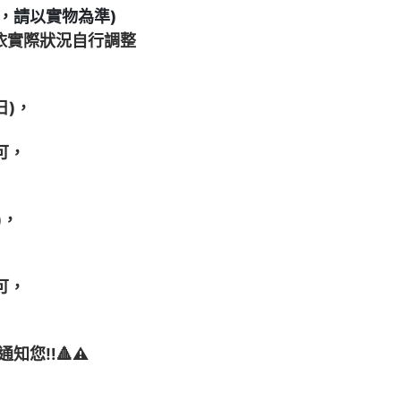
，請以實物為準)
依實際狀況自行調整
日)，
可，
)，
可，
知您‼️
🔺
⚠️