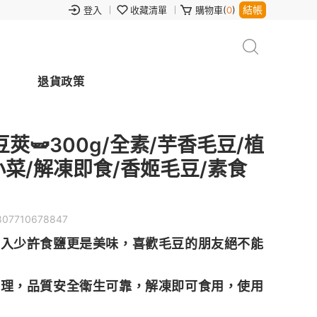
結帳
登入
收藏清單
購物車(
0
)
退貨政策
🫛300g/全素/芋香毛豆/植
小菜/解凍即食/香姬毛豆/素食
807710678847
加入少許食鹽更是美味，喜歡毛豆的朋友絕不能
管理，品質安全衛生可靠，解凍即可食用，使用