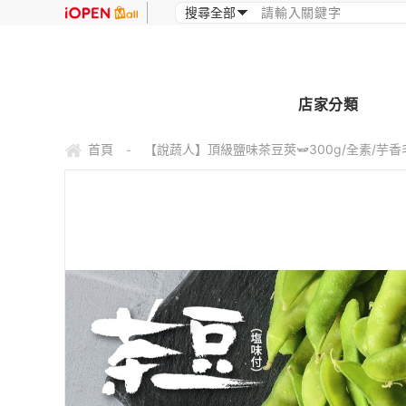
店家分類
首頁
【說蔬人】頂級鹽味茶豆莢🫛300g/全素/芋
-