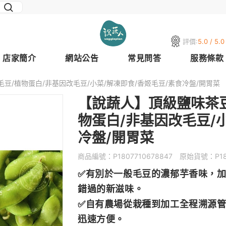
評價:
5.0 / 5.0
店家簡介
網站公告
常見問答
服務條款
香毛豆/植物蛋白/非基因改毛豆/小菜/解凍即食/香姬毛豆/素食冷盤/開胃菜
【說蔬人】頂級鹽味茶豆莢
物蛋白/非基因改毛豆/
冷盤/開胃菜
商品編號：
P1807710678847
原始貨號：
P1
✅有別於一般毛豆的濃郁芋香味，
錯過的新滋味。
✅自有農場從栽種到加工全程溯源
迅速方便。