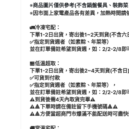
※
商品圖片僅供參考(不含鍋盤餐具、裝飾菜
※
因市面上家電產品各有差異，加熱時間請
🚛冷凍宅配：
下單1-2日出貨，寄出後1~2天到貨(不含六
✅指定到貨週者（如素粽、年菜等）
並在訂單備註希望到貨週，如：2/2-2/8即
🏪低溫超取：
下單1-2日出貨，寄出後2~4天到貨(不含日
✅可貨到付款
✅指定到貨週者（如素粽、年菜等），
並在訂單備註希望到貨週，如：2/2-2/8即
⚠️到貨後需4天內取貨完畢⚠️
⚠️
🔺
下單時請在備註留下手機號碼
🔺
⚠️
⚠️
🔺
方便當超商門市爆滿不能配送時可盡快通
🚚常溫宅配：