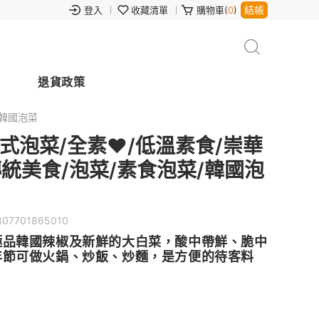
結帳
登入
收藏清單
購物車(
0
)
退貨政策
/韓國泡菜
式泡菜/全素❤️/低溫素食/崇華
傳統美食/泡菜/素食泡菜/韓國泡
807701865010
極品韓國辣椒及新鮮的大白菜，酸中帶鮮、脆中
年節可做火鍋、炒飯、炒麵，是方便的待客料