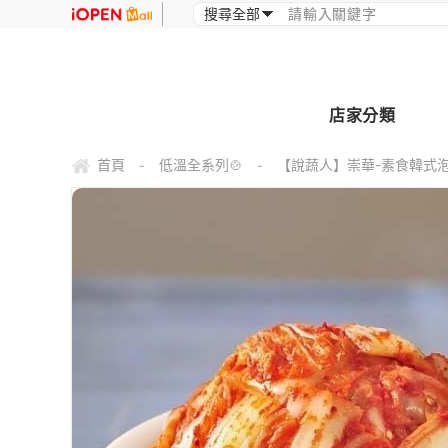
店家分類
首頁
低溫全系列🍲
【說蔬人】崇華-素食韓式泡菜
-
-