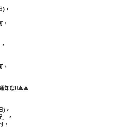
日)，
可，
)，
可，
知您‼️
🔺
⚠️
日)，
配」，
可，