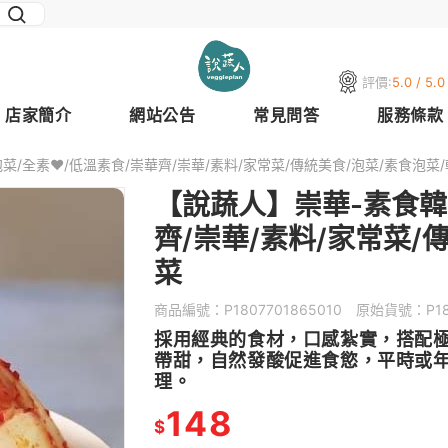
評價:
5.0 / 5.0
店家簡介
網站公告
常見問答
服務條款
/全素❤️/低溫素食/崇華齊/崇華/素料/家常菜/傳統美食/泡菜/素食泡菜
【說蔬人】崇華-素食韓
齊/崇華/素料/家常菜/
菜
商品編號：
P1807701865010
原始貨號：
P1
採用經典的食材，口感紮實，搭配
帶甜，自然發酸促進食慾，平時或
理。
148
$