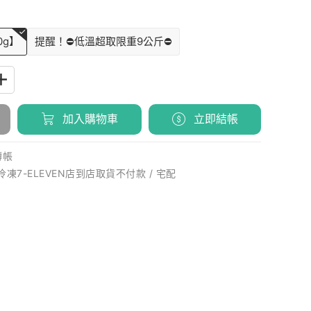
0g】
提醒！⛔低溫超取限重9公斤⛔
加入購物車
立即結帳
轉帳
 冷凍7-ELEVEN店到店取貨不付款 / 宅配