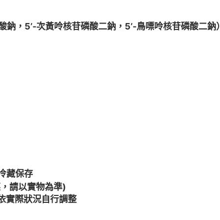
酸鈉，5’-次黃呤核苷磷酸二鈉，5’-鳥嘌呤核苷磷酸二
冷藏保存
，請以實物為準)
依實際狀況自行調整