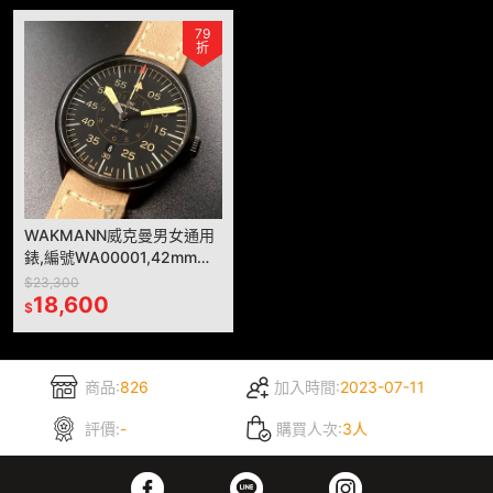
79
折
WAKMANN威克曼男女通用
錶,編號WA00001,42mm黑
錶殼,咖啡色錶帶款
$23,300
18,600
$
商品:
826
加入時間:
2023-07-11
評價:
-
購買人次:
3人