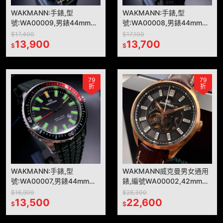
WAKMANN:手錶,型
WAKMANN:手錶,型
號:WA00009,男錶44mm百
號:WA00008,男錶44mm可
事可樂錶殼黑色錶面精鋼錶
樂圈錶殼黑色錶面矽膠錶帶
$17,400
$17,100
帶款
13,900
款
13,700
$
$
79
79
折
折
WAKMANN:手錶,型
WAKMANN威克曼男女通用
號:WA00007,男錶44mm深
錶,編號WA00002,42mm玫
綠色錶殼黑色錶面矽膠錶帶
瑰金錶殼,咖啡色錶帶款
$16,900
$28,300
款
13,500
22,600
$
$