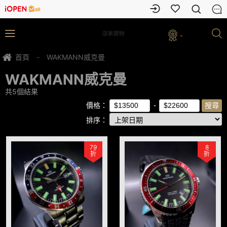
-
首頁
-
WAKMANN威克曼
WAKMANN威克曼
共
5
個結果
價格：
排序：
79
8
折
折