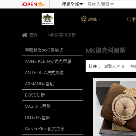
店家
評價:
-
首頁
-
MK邁克科爾斯
MK邁克科爾斯
星晴錶業大推薦款式
ANNE KLEIN安妮克萊恩
排序：
瀏覽人次
熱
ANTE ISLA法式風情
ARMANI阿曼尼
BOSS伯斯
CASIO卡西歐
CITIZEN星辰
Calvin Klein凱文克萊