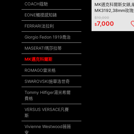
COACH蔻馳
MK邁克科爾斯女錶,
MK3192,38mm玫
EONE觸摸感知錶
精鋼錶殼,玫瑰金色簡約
$10,000
鑽圈錶面,玫瑰金色
7,000
$
FERRARI法拉利
款
Giorgio Fedon 1919喬治
MASERATI瑪莎拉蒂
MK邁克科爾斯
ROMAGO雷米格
SWAROVSKI施華洛世奇
Tommy Hilfiger湯米希爾
費格
VERSUS VERSACE凡賽
斯
Vivienne Westwood薇薇
安