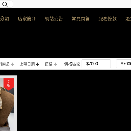
分類
店家簡介
網站公告
常見問答
服務條款
退
價格區間
銷商品
上架日期
價格
7
折