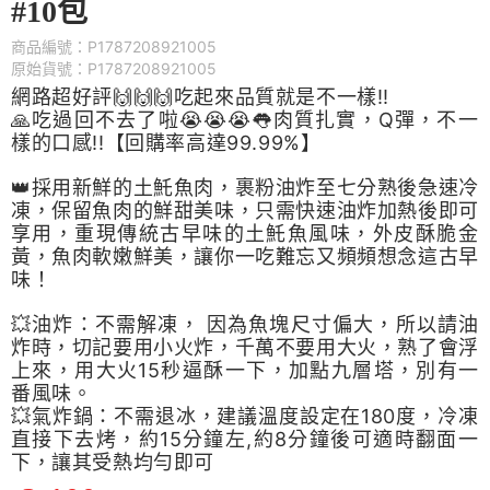
#10包
商品編號：P1787208921005
原始貨號：P1787208921005
網路超好評🙌🙌🙌吃起來品質就是不一樣!!
🙏吃過回不去了啦😭😭😭👅肉質扎實，Q彈，不一
樣的口感!!【回購率高達99.99%】
👑採用新鮮的土魠魚肉，裹粉油炸至七分熟後急速冷
凍，保留魚肉的鮮甜美味，只需快速油炸加熱後即可
享用，重現傳統古早味的土魠魚風味，外皮酥脆金
黃，魚肉軟嫩鮮美，讓你一吃難忘又頻頻想念這古早
味！
💥油炸：不需解凍， 因為魚塊尺寸偏大，所以請油
炸時，切記要用小火炸，千萬不要用大火，熟了會浮
上來，用大火15秒逼酥一下，加點九層塔，別有一
番風味。
💥氣炸鍋：不需退冰，建議溫度設定在180度，冷凍
直接下去烤，約15分鐘左,約8分鐘後可適時翻面一
下，讓其受熱均勻即可