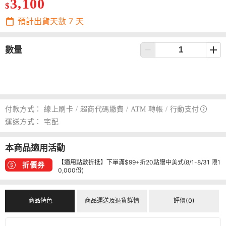
3,100
$
預計出貨天數
7
天
數量
付款方式：
線上刷卡 / 超商代碼繳費 / ATM 轉帳 /
行動支付
運送方式：
宅配
本商品適用活動
【適用點數折抵】下單滿$99+折20點贈中美式(8/1-8/31 限1
折價券
0,000份)
商品特色
商品運送及退貨詳情
評價(0)