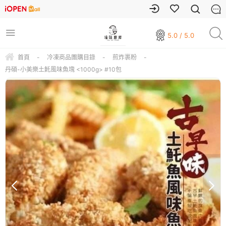
5.0 / 5.0
首頁
-
冷凍商品團購目錄
-
煎炸裹粉
-
丹碩-小美樂土魠風味魚塊 <1000g> #10包