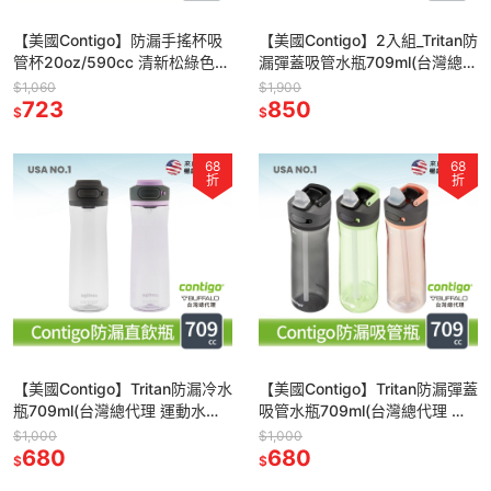
【美國Contigo】防漏手搖杯吸
【美國Contigo】2入組_Tritan防
管杯20oz/590cc 清新松綠色
漏彈蓋吸管水瓶709ml(台灣總代
(辦公杯 台灣公司貨 環保杯 吸管
理 運動水瓶 水壺 吸嘴
$1,060
$1,900
水壺 飲料杯)
723
Ashland)
850
$
$
68
68
折
折
【美國Contigo】Tritan防漏冷水
【美國Contigo】Tritan防漏彈蓋
瓶709ml(台灣總代理 運動水瓶
吸管水瓶709ml(台灣總代理 運
水壺)
動水瓶 水壺 吸嘴)
$1,000
$1,000
680
680
$
$