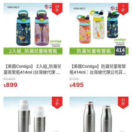
64
7
折
折
【美國Contigo】 2入組_防漏兒
【美國Contigo】防漏兒童吸管
童吸管瓶414ml (台灣總代理 運
瓶414ml｜台灣總代理公司貨
動水瓶 水壺 吸嘴)
100%防塵防漏 兒童水壺 水杯
$1,400
$700
899
水瓶 吸
495
$
$
9
81
折
折