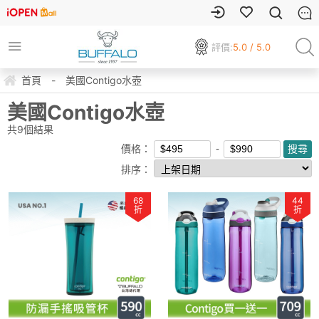
評價:
5.0 / 5.0
首頁
-
美國Contigo水壺
美國Contigo水壺
共
9
個結果
價格：
排序：
68
44
折
折