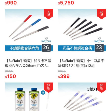
990
不鏽鋼)
5,750
$
$
5
67
折
折
【Buffalo牛頭牌】加長版不鏽
【Buffalo牛頭牌】小牛彩晶不
鋼複合筷六角26cm(紅/灰/
鏽鋼筷5入1組(黑)x12組
藍/304不鏽鋼/環保筷/食品級/
$300
$600
公筷/料理筷/筷子)
150
399
$
$
57
64
折
折