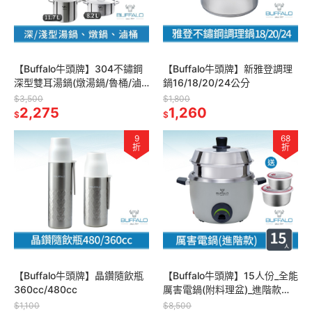
【Buffalo牛頭牌】304不鏽鋼
【Buffalo牛頭牌】新雅登調理
深型雙耳湯鍋(燉湯鍋/魯桶/滷
鍋16/18/20/24公分
桶/營業用/IH.電磁爐適用)
$3,500
$1,800
2,275
1,260
$
$
9
68
折
折
【Buffalo牛頭牌】晶鑽隨飲瓶
【Buffalo牛頭牌】15人份_全能
360cc/480cc
厲害電鍋(附料理盆)_進階款
(灰/可分離式牛頭鋼內鍋/304
$1,100
$8,500