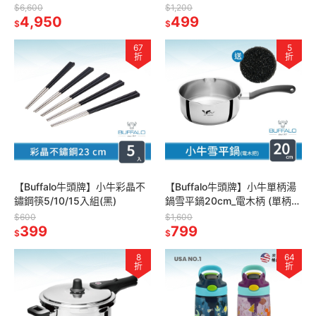
用/SGS檢驗/耐刮耐用/中華炒
防漏/保鮮盒/密封盒/IH.電磁爐.
$6,600
$1,200
鍋)
4,950
電鍋可)
499
$
$
67
5
折
折
【Buffalo牛頭牌】小牛彩晶不
【Buffalo牛頭牌】小牛單柄湯
鏽鋼筷5/10/15入組(黑)
鍋雪平鍋20cm_電木柄 (單柄湯
鍋/不挑爐/304不鏽鋼/防燙把
$600
$1,600
399
手)
799
$
$
8
64
折
折