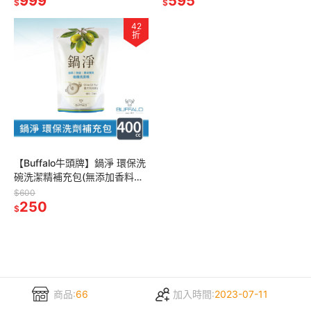
999
595
$
$
42
折
【Buffalo牛頭牌】鍋淨 環保洗
碗洗潔精補充包(無添加香料與
化學藥劑)
$600
250
$
商品:
66
加入時間:
2023-07-11