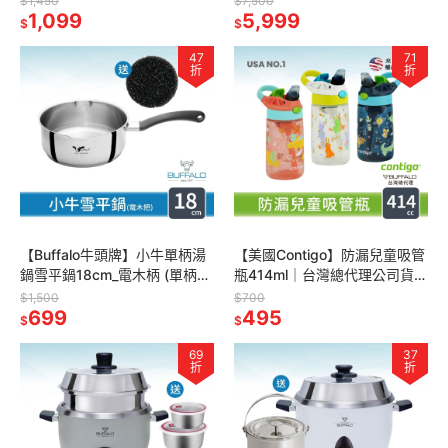
$1,450
$7,500
壺/IH電磁爐適用)
1,099
5,999
$
$
47
71
折
折
【Buffalo牛頭牌】小牛單柄湯
【美國Contigo】防漏兒童吸管
鍋雪平鍋18cm_電木柄 (單柄湯
瓶414ml｜台灣總代理公司貨
鍋/不挑爐/304不鏽鋼鍋/防燙
100%防塵防漏 兒童水壺 水杯
$1,500
$700
把手)
699
水瓶 吸
495
$
$
69
37
折
折