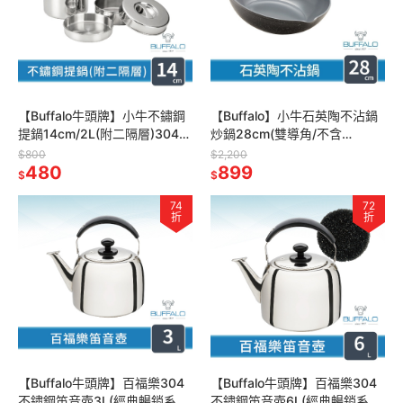
【Buffalo牛頭牌】小牛不鏽鋼
【Buffalo】小牛石英陶不沾鍋
提鍋14cm/2L(附二隔層)304不
炒鍋28cm(雙導角/不含
綉鋼 飯盒 便當盒
PFOA,PFAS/塑化劑檢測/瓦斯
$800
$2,200
480
爐.IH爐適用)
899
$
$
74
72
折
折
【Buffalo牛頭牌】百福樂304
【Buffalo牛頭牌】百福樂304
不鏽鋼笛音壺3L(經典暢銷系
不鏽鋼笛音壺6L(經典暢銷系