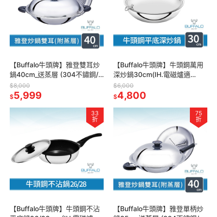
【Buffalo牛頭牌】雅登雙耳炒
【Buffalo牛頭牌】牛頭鋼萬用
鍋40cm_送蒸層 (304不鏽鋼/
深炒鍋30cm(IH.電磁爐適
大炒鍋/中華炒鍋/炒菜鍋/深炒
用/304不鏽鋼/中華炒鍋)
$8,000
$6,000
鍋)
5,999
4,800
$
$
33
75
折
折
【Buffalo牛頭牌】牛頭鋼不沾
【Buffalo牛頭牌】雅登單柄炒