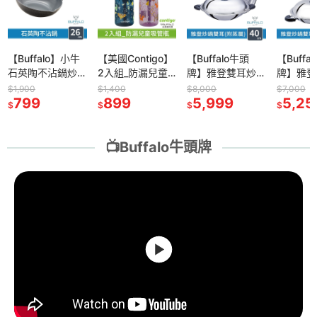
【美國Contigo】
【Buffalo牛頭
【Buffalo牛頭
【Buffa
2入組_防漏兒童
牌】雅登雙耳炒
牌】雅登單柄炒
牌】雅登
吸管瓶414ml (台
鍋40cm_送蒸層
鍋35cm送蒸層
(壓力鍋 
$1,400
$8,000
$7,000
$7,500
灣總代理 運動水
899
(304不鏽鋼/大炒
5,999
(304不鏽鋼/中華
5,250
鋼 SGS
5,99
$
$
$
$
瓶 水壺 吸嘴)
鍋/中華炒鍋/炒菜
炒鍋/炒菜鍋/蒸
無毒 電磁
鍋/深炒鍋)
鍋)
營業用)
📺Buffalo牛頭牌