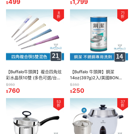
級/公筷/筷子)
499
1,799
$
$
8
71
折
折
【Buffalo牛頭牌】複合四角炫
【Buffalo 牛頭牌】鋼潔
彩水晶筷10雙 (多色可選/台灣
14oz(397g)2入/美國BON
製造/304不鏽鋼環保筷)
AMI/金屬、不鏽鋼專用清潔粉/
$950
$350
760
天然配方無毒無添加
250
$
$
53
37
折
折