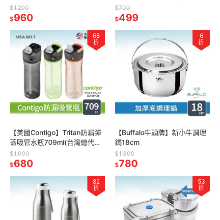
野餐盒/電磁爐.IH爐.電鍋可)
紫/灰/304不鏽鋼/環保筷/公筷/
$1,200
$700
960
料理筷/筷子)
499
$
$
68
6
折
折
【美國Contigo】Tritan防漏彈
【Buffalo牛頭牌】新小牛調理
蓋吸管水瓶709ml(台灣總代理
鍋18cm
運動水瓶 水壺 吸嘴)
$1,000
$1,300
680
780
$
$
82
53
折
折