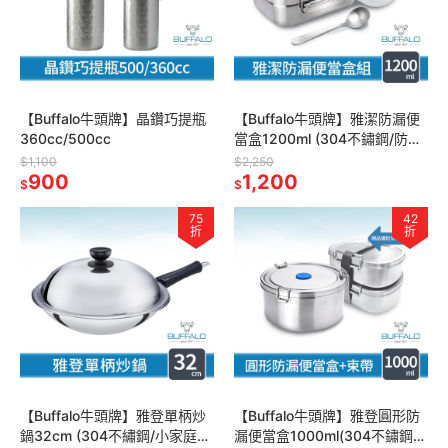
【Buffalo牛頭牌】晶鑽巧提瓶
【Buffalo牛頭牌】雅潔防漏便
360cc/500cc
當盒1200ml (304不鏽鋼/防漏/
環保餐具/IH.電磁爐可)
$1,100
$2,250
900
1,200
$
$
75
42
折
折
【Buffalo牛頭牌】雅登單柄炒
【Buffalo牛頭牌】雅登圓形防
鍋32cm (304不繡鋼/小家庭適
漏便當盒1000ml(304不鏽鋼/