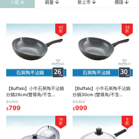
人氣
銷量
新上市
價錢
42
35
折
折
【Buffalo】小牛石英陶不沾鍋
【Buffalo】小牛石英陶不沾鍋
炒鍋26cm(雙導角/不含
炒鍋30cm (雙導角/不含
PFOA,PFAS/塑化劑檢測/瓦斯
PFOA.PFAS/塑化劑檢測通過/
$1,900
$2,800
爐.IH爐適用)
799
瓦斯爐.IH爐適用)
999
$
$
74
8
折
折