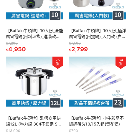
【Buffalo牛頭牌】10人份_全能
【Buffalo牛頭牌】10人份_極淨
厲害電鍋(附料理盆)_進階款
厲害電鍋(附提鍋)_入門款 (白/
(灰/可分離式牛頭鋼內鍋/304
可分離式牛頭鋼內鍋/304不鏽
$7,200
$7,500
不鏽鋼)
4,950
鋼)
2,799
$
$
75
64
折
折
【Buffalo牛頭牌】雅適商用快
【Buffalo牛頭牌】小牛彩晶不
鍋12L (壓力鍋 304不鏽鋼 SGS
鏽鋼筷5/10/15入組(青花瓷)
檢測安全無毒 電磁爐 IH爐 營業
$13,000
$700