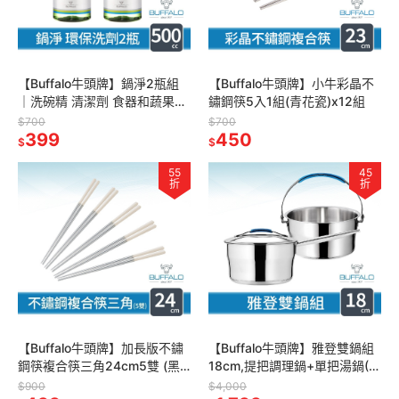
【Buffalo牛頭牌】鍋淨2瓶組
【Buffalo牛頭牌】小牛彩晶不
｜洗碗精 清潔劑 食器和蔬果清
鏽鋼筷5入1組(青花瓷)x12組
洗 環保認證 橄欖油配方温和不
$700
$700
傷手 無毒無添加
399
450
$
$
55
45
折
折
【Buffalo牛頭牌】加長版不鏽
【Buffalo牛頭牌】雅登雙鍋組
鋼筷複合筷三角24cm5雙 (黑/
18cm,提把調理鍋+單把湯鍋(IH
白/304不銹鋼筷/環保筷/食品
電磁爐適用/聰穎導角設計)
$900
$4,000