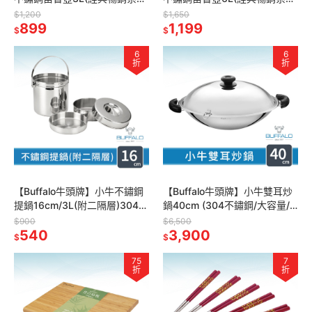
列/SGS認證安全無毒/煮水
列/SGS認證安全無毒/煮水
$1,200
$1,650
壺/IH電磁爐適用)
899
壺/IH電磁爐適用)
1,199
$
$
6
6
折
折
【Buffalo牛頭牌】小牛不鏽鋼
【Buffalo牛頭牌】小牛雙耳炒
提鍋16cm/3L(附二隔層)304不
鍋40cm (304不鏽鋼/大容量/
綉鋼 飯盒 便當盒
防刮耐用/健康烹調)
$900
$6,500
540
3,900
$
$
75
7
折
折