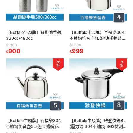
【Buffalo牛頭牌】晶鑽隨手瓶
【Buffalo牛頭牌】百福樂304
360cc/480cc
不鏽鋼笛音壺4L(經典暢銷系
列/SGS認證安全無毒/煮水
$1,100
$1,300
900
壺/IH電磁爐適用)
999
$
$
76
8
折
折
【Buffalo牛頭牌】百福樂304
【Buffalo牛頭牌】雅登快鍋8L
不鏽鋼笛音壺5L(經典暢銷系
(壓力鍋 304不繡鋼 SGS檢測安
列/SGS認證安全無毒/煮水
全無毒 電磁爐 IH爐 營業用)