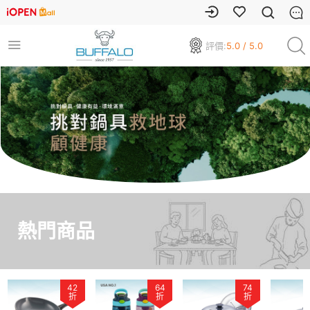
評價:
5.0 / 5.0
熱門商品
64
74
75
折
折
折