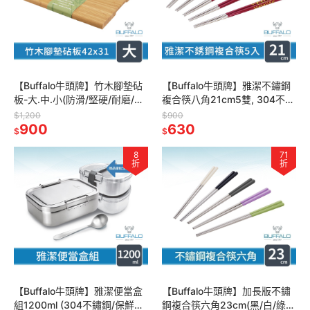
【Buffalo牛頭牌】竹木腳墊砧
【Buffalo牛頭牌】雅潔不鏽鋼
板-大.中.小(防滑/堅硬/耐磨/抗
複合筷八角21cm5雙, 304不鏽
菌/不易掉屑)
鋼筷,環保筷,食品級 實心不銹鋼
$1,200
$900
900
630
$
$
8
71
折
折
【Buffalo牛頭牌】雅潔便當盒
【Buffalo牛頭牌】加長版不鏽
組1200ml (304不鏽鋼/保鮮盒/
鋼複合筷六角23cm(黑/白/綠/