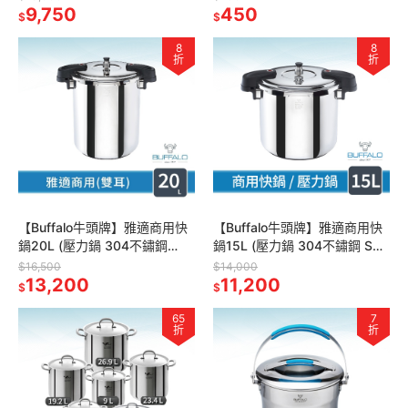
用)
9,750
450
$
$
8
8
折
折
【Buffalo牛頭牌】雅適商用快
【Buffalo牛頭牌】雅適商用快
鍋20L (壓力鍋 304不鏽鋼
鍋15L (壓力鍋 304不鏽鋼 SGS
SGS檢測安全無毒 電磁爐 IH爐
檢測安全無毒 電磁爐 IH爐 營業
$16,500
$14,000
營業用)
13,200
用)
11,200
$
$
65
7
折
折