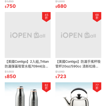
銹鋼/單柄湯鍋雪平鍋/導角/不
瓶 水壺)
$1,650
$1,000
挑爐)
750
680
$
$
45
68
折
折
【美國Contigo】2入組_Tritan
【美國Contigo】防漏手搖杯吸
防漏彈蓋吸管水瓶709ml(台灣
管杯20oz/590cc 清新松綠色
總代理 運動水瓶 水壺 吸嘴
(辦公杯 台灣公司貨 環保杯 吸
$1,900
$1,060
Ashland)
850
管水壺 飲料杯)
723
$
$
82
77
折
折