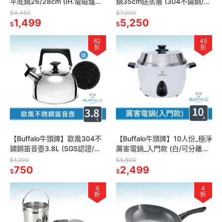
平底鍋26/28cm (IH.電磁爐可
鍋35cm送蒸層 (304不鏽鋼/中
/ 304不鏽鋼 / SGS檢驗合格)
華炒鍋/炒菜鍋/蒸鍋)
$4,450
$7,000
1,499
5,250
$
$
62
45
折
折
【Buffalo牛頭牌】歐風304不
【Buffalo牛頭牌】10人份_極淨
鏽鋼笛音壺3.8L (SGS認證/煮
厲害電鍋_入門款 (白/可分離式
水壺/燒水壺/開水壺/IH電磁爐
牛頭鋼內鍋/304不鏽鋼)
$1,200
$5,500
亦適用)
750
2,499
$
$
6
4
折
折