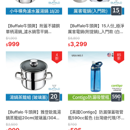
【Buffalo牛頭牌】附蓋不鏽鋼
【Buffalo牛頭牌】15人份_極淨
單柄湯鍋_濾水鍋雪平鍋
厲害電鍋(附提鍋)_入門款 (白/
18/20cm(304不鏽鋼/瀝水
可分離式牛頭鋼內鍋/304不鏽
$1,900
$8,800
鍋/IH/電磁爐亦適用)
999
鋼)
3,299
$
$
4
85
折
折
【Buffalo 牛頭牌】雅登歐風湯
【美國Contigo】防漏彈蓋吸管
鍋蒸籠組20cm(玻璃蓋/304不
瓶590cc藍色 (台灣總代理/不
鏽鋼湯鍋/蒸鍋/IH電磁爐可)
含雙酚A/運動水瓶 /水壺/吸
$2,500
$700
嘴/Ashland)