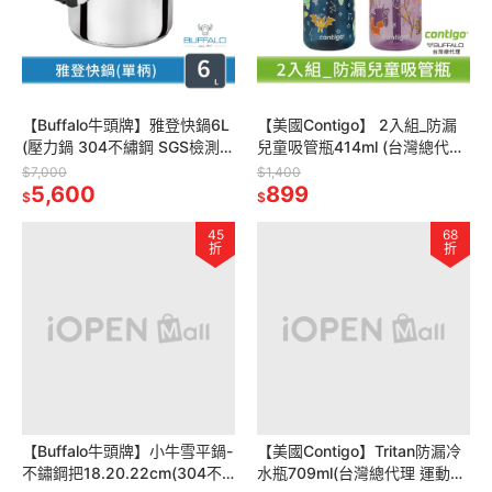
【Buffalo牛頭牌】雅登快鍋6L
【美國Contigo】 2入組_防漏
(壓力鍋 304不繡鋼 SGS檢測安
兒童吸管瓶414ml (台灣總代理
全無毒 電磁爐 IH爐 營業用)
運動水瓶 水壺 吸嘴)
$7,000
$1,400
5,600
899
$
$
45
68
折
折
【Buffalo牛頭牌】小牛雪平鍋-
【美國Contigo】Tritan防漏冷
不鏽鋼把18.20.22cm(304不
水瓶709ml(台灣總代理 運動水