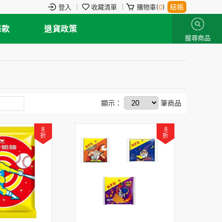
結帳
登入
收藏清單
購物車(
0
)
條款
退貨政策
搜尋商品
顯示：
筆商品
8
8
折
折