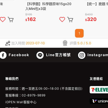
味
【科學麵】科學麵原味15gx20
【統一】脆麵 5
入Mini包x3袋
$195
$400
162
320
$
$
1
加入時間:
2023-07-10
評價:
5.0 / 5.0
Facebook
Line官方帳號
Instagra
聯絡我們
友善連結
服務時間：週一至週五09:00~18:00 (不含國定假日)
客服專線：02-8979-9899
iOPEN Mall客服中心