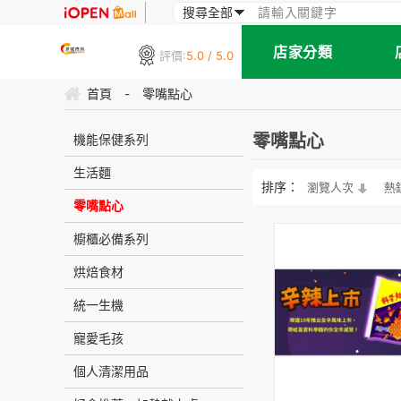
店家分類
評價:
5.0 / 5.0
首頁
-
零嘴點心
零嘴點心
機能保健系列
生活麵
排序：
瀏覽人次
熱
零嘴點心
櫥櫃必備系列
烘焙食材
統一生機
寵愛毛孩
個人清潔用品