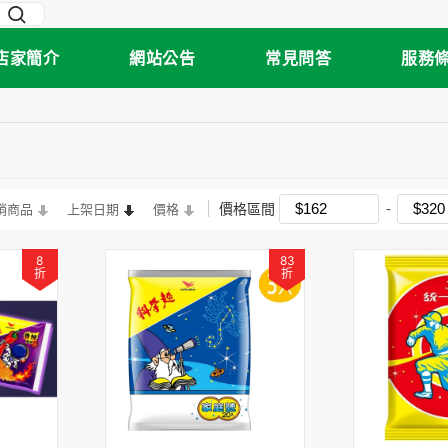
店家簡介
網站公告
常見問答
服務
價格區間
銷商品
上架日期
價格
8
83
折
折