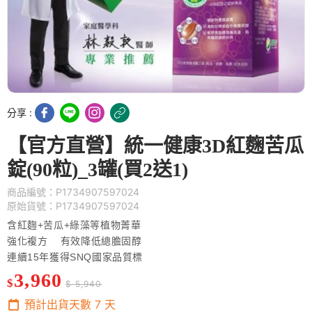
分享 :
【官方直營】統一健康3D紅麴苦瓜
錠(90粒)_3罐(買2送1)
商品編號：P1734907597024
原始貨號：P1734907597024
含紅麴+苦瓜+綠藻等植物菁華
強化複方 有效降低總膽固醇
連續15年獲得SNQ國家品質標
3,960
$
$ 5,940
預計出貨天數
7
天