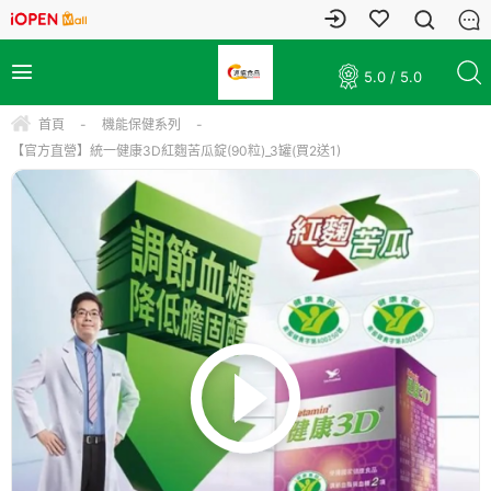
5.0 / 5.0
首頁
-
機能保健系列
-
【官方直營】統一健康3D紅麴苦瓜錠(90粒)_3罐(買2送1)