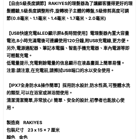
【自由5級長度調節】RAKIYES的理髮器為了讓顧客獲得更好的理
髮體驗,5級長度調整附件,旋轉梳子主體的轉盤,5級修剪高度可調
節(0.8毫米、1.1毫米、1.4毫米、1.7毫米、2.0毫米)
【USB快速充電&LED顯示屏&長時間使用】電理髮器內置大容量
電池,8小時充滿電後可連續使用120分鐘,附USB充電線,更方便。
另外,電源適配器、筆記本電腦、智能手機充電器、車內電源等即
可輕鬆充電。
低電量提示,充電剩餘電量的信息顯示在液晶畫面上簡單易懂。
注意:請注意,在充電前,請擦拭USB端口的水以安全使用。
【IPX7全身防水&操作簡單】採用防水設計,防水性高,可整體水洗
的類型,可以在浴室或淋浴間使用。
清潔清潔簡單,非常放心! 簡單、安全的設計,初學者也能放心使
用。
製造商 RAKIYES
包裝尺寸 23 x 15 x 7 厘米
顏色 金色