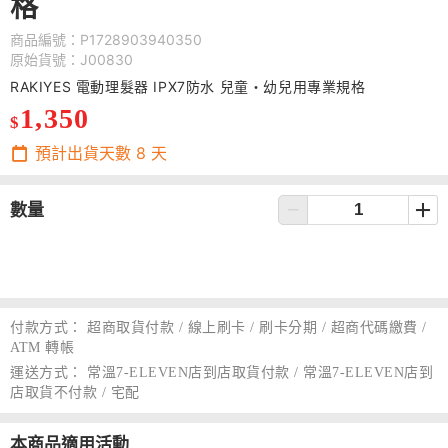
格
商品編號：P1728903940350
原始貨號：J00830
RAKIYES 電動理髮器 IPX7防水 兒童・幼兒用專業規格
1,350
$
預計出貨天數
8
天
數量
付款方式：
超商取貨付款 / 線上刷卡 / 刷卡分期 / 超商代碼繳費 /
ATM 轉帳
運送方式：
常溫7-ELEVEN店到店取貨付款 / 常溫7-ELEVEN店到
店取貨不付款 / 宅配
本商品適用活動