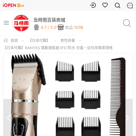
及時雨百貨商城
4.7 / 5.0
商品:
1038
首頁
-
【日本代購】
-
男性保養
-
【日本代購】RAKIYES 電動理髮器 IPX7防水 兒童・幼兒用專業規格