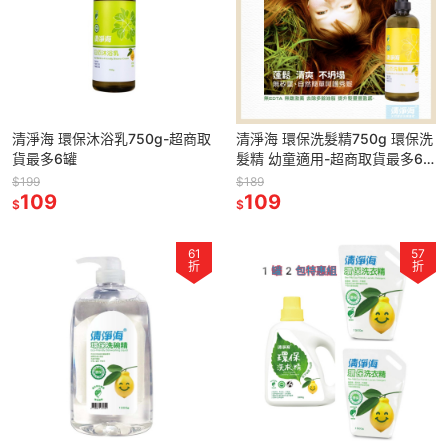
清淨海 環保沐浴乳750g-超商取
清淨海 環保洗髮精750g 環保洗
貨最多6罐
髮精 幼童適用-超商取貨最多6
罐
$199
$189
109
109
$
$
61
57
折
折