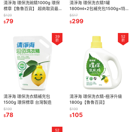
清淨海 環保洗碗精1000g 環保
清淨海 環保洗衣精1罐
標章【魯魯百貨】 超商取貨最多
1800ml+2包補充包1500g<特
四罐
惠組合> 環保標章 台灣製造 超
$129
$517
79
商取貨最多一組
299
$
$
39
52
折
折
清淨海 環保洗衣精補充包
清淨海 環保洗衣精-極淨升級
1500g 環保標章 台灣製造
1800g【魯魯百貨】
$199
$199
78
105
$
$
52