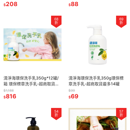
208
手慕斯-
88
$
$
68
69
折
折
清淨海環保洗手乳350g*12罐/
清淨海環保洗手乳350g環保標
箱 環保標章洗手乳-超商取貨最
章洗手乳-超商取貨最多14罐
多1箱
$1,188
$99
816
69
$
$
54
57
折
折