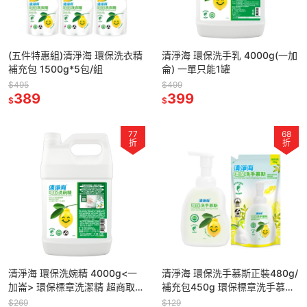
(五件特惠組)清淨海 環保洗衣精
清淨海 環保洗手乳 4000g(一加
補充包 1500g*5包/組
侖) 一單只能1罐
$495
$499
389
399
$
$
77
68
折
折
清淨海 環保洗婉精 4000g<一
清淨海 環保洗手慕斯正裝480g/
加崙> 環保標章洗潔精 超商取貨
補充包450g 環保標章洗手慕斯
最多一罐
清淨海洗手慕斯補充包 清淨海洗
$269
$129