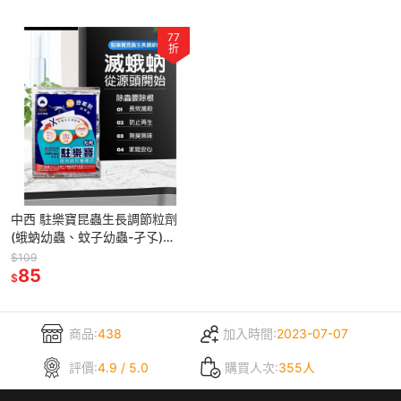
77
折
中西 駐樂寶昆蟲生長調節粒劑
(蛾蚋幼蟲、蚊子幼蟲-孑孓)
/10g/包-除蟲粒劑 登革熱防治
$109
85
$
商品:
438
加入時間:
2023-07-07
評價:
4.9 / 5.0
購買人次:
355人