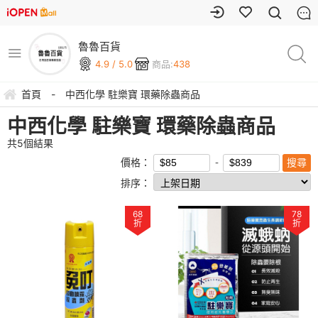
魯魯百貨
4.9 / 5.0
商品:
438
首頁
-
中西化學 駐樂寶 環藥除蟲商品
中西化學 駐樂寶 環藥除蟲商品
共
5
個結果
價格：
排序：
68
78
折
折