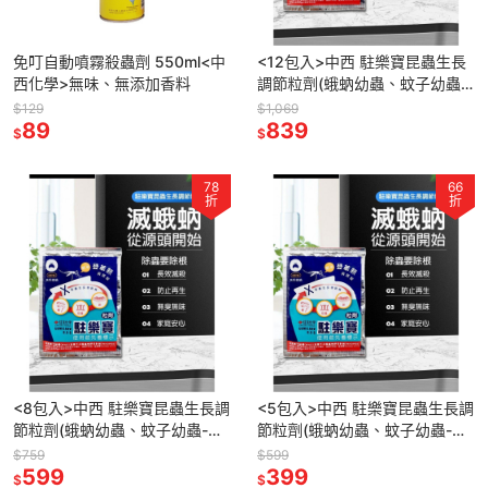
免叮自動噴霧殺蟲劑 550ml<中
<12包入>中西 駐樂寶昆蟲生長
西化學>無味、無添加香料
調節粒劑(蛾蚋幼蟲、蚊子幼蟲-
孑孓) /10g/包-除蟲粒劑 登革熱
$129
$1,069
89
防治
839
$
$
78
66
折
折
<8包入>中西 駐樂寶昆蟲生長調
<5包入>中西 駐樂寶昆蟲生長調
節粒劑(蛾蚋幼蟲、蚊子幼蟲-孑
節粒劑(蛾蚋幼蟲、蚊子幼蟲-孑
孓) /10g/包-除蟲粒劑 登革熱防
孓) /10g/包-除蟲粒劑 登革熱防
$759
$599
治
599
治
399
$
$