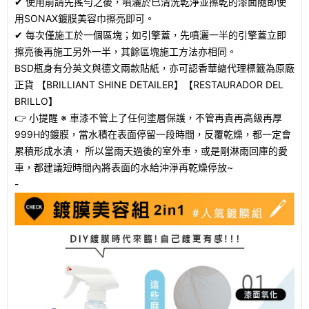
✔ 使用前請先搖勻之後，噴灑於已清洗乾淨並擦乾的漆面隨即使
用SONAX鍍膜美容巾擦亮即可。
✔ 每次僅施工於一個區塊；如引擎蓋，先噴灑一半的引擎蓋立即
擦亮後再施工另外一半，其餘區塊施工方法亦相同。
BSD瓶身有分英文與德文兩款貼紙，亦可認香華總代理標籤為原廠
正貨 【BRILLIANT SHINE DETAILER】【RESTAURADOR DEL
BRILLO】
👉 小提醒 ※ 車漆不管上了任何塗層保護，不管再貴再高級再厚
999H的鍍膜，當水積在表面停留一段時間，反覆乾燥，都一定會
累積形成水漬， 所以當雨天過後的室外車，或是剛淋雨回庫的愛
車，都建議短時間內將表面的水給沖淨再乾燥停放~
-