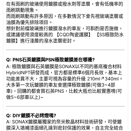
在有雨刷的玻璃使用鍍膜或撥水劑等塗層，會有低機率的
雨刷跳動現象。
而雨刷跳動有許多原因，在多數情況下會先視玻璃塗層或
油膜為優先排除項目。
想針對前檔玻璃進行鍍膜潑水的車友，可斟酌是否施做，
或建議使用滑度較高的 【CQD陶瓷護膜】 【SS極致防水
鍍膜】進行淺層的潑水塗層密封。
Q: PNS石英鍍膜與PSN極致鍍膜差在哪邊?
A: 極致鍍膜與石英鍍膜是SONAX以不同的基底複合材料
HybridNPT研發而成，官方都是標準6個月長效，基本上
功能差異不大，主要可視為容量的升級 210ml↗340ml。
大多第一次玩鍍膜的車友會選擇極致鍍膜(可做3~4部
車)，回購的都會買石英PNS，比較大瓶也比較實惠唷(可
做5~6部車以上)~
Q: DIY鍍膜不必烤燈嗎?
A: SONAX鍍膜屬獨家的奈米軟晶材料技術研發，可使鍍
膜深入填補漆面細孔達到密封保護的效果，自主完全結合