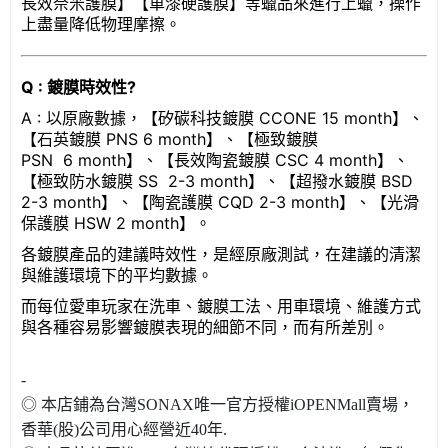
長效奈米護膜】【車漆硬護膜】等蠟品來進行上蠟，操作
上盡量降低物理摩擦。
Q : 鍍膜時效性?
A : 以原廠數據，【矽碳科技鍍膜 CCONE 15 month
】、
【石英鍍膜 PNS 6
month
】、
【極致鍍膜
PSN
6
month
】
、【
長效陶瓷鍍膜 CSC
4
month
】、
【極致防水鍍膜 SS
2-3
month
】、【超撥水鍍膜 BSD
2-3
month
】、【陶瓷護膜 CQD
2-3
month
】、【光滑
保護膜 HSW
2
month
】。
各鍍膜產品的建議時效性，是經原廠測試，在建議的清潔
與維護環境下的平均數據。
而每位愛車玩家在洗車、鍍膜工法、用車環境、維護方式
與各種容易影響鍍膜表現的細節不同，而有所差別。
-
◎ 本店鋪為台灣SONAX唯一官方授權iOPENMall賣場，
香華(股)公司用心經營近40年.