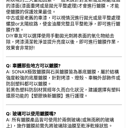
的漆面(漆面重烤或是拋光平整處理)才會進行鍍膜，才能
使鍍膜的保護效果最佳。
中古或是老舊的車漆，可以視情況進行拋光或是平整處理
螺旋or太陽紋路，使金油層完整且平整乾淨，即可進行鍍
膜作業。
DIY車友可以選擇使用手動拋光劑將表面的氧化物給去
除，烤漆清潔乾淨並提升亮度以後，即可進行鍍膜作業，
效果會非常好!
Q: 車體那些地方可以鍍膜?
A: SONAX極致鍍膜與石英鍍膜皆為基底鍍膜，屬於結構
強度較強的底層鍍膜，針對烤漆、燈殼、車輛外部飾件或
防刮塑料都可以鍍膜。
若黑色塑料防刮材質經年久而白化狀況，建議選擇有塑料
還原功能的【塑膠煥新鍍膜】進行護理。
Q: 玻璃可以使用鍍膜嗎?
A: 所有鍍膜產品皆可使用於兩側玻璃(或無雨刷的玻璃
上)，施作鍍膜前需先將玻璃除油膜至乾淨乾燥狀態。