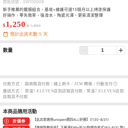
原始貨號：SW100008
新手推薦的鍍膜組合，基底+維護可達15個月以上烤漆保護
好操作、零失敗率、強潑水、陶瓷光澤、更易清潔整理
1,250
$
$ 1,850
預計出貨天數
5
天
數量
付款方式：
超商取貨付款 / 線上刷卡 / ATM 轉帳 /
行動支付
運送方式：
常溫7-ELEVEN店到店取貨付款 / 常溫7-ELEVEN店到
店取貨不付款
本商品適用活動
【此店家適用uniopen週四ALL好運】(7/30-8/31)
折價券
【適用點數折抵】下單滿$99+折20點贈中美式(8/1-8/31 限1