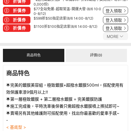
折價券
0,000份)
$77全站免運-超取常溫-開運大發 (8/6 10:0
折價券
登入領取
0-8/12)
$599折$50指定店家(8/6 14:00-8/12)
折價券
登入領取
$1100折$100指定店家(8/6 14:00-8/12)
折價券
登入領取
MORE
商品特色
評價(0)
商品特色
🌟完美的鍍膜美容組，極致鍍膜+超撥水鍍膜500ml，搭配使用有
效保護車漆9個月以上!!
🌟第一層極致鍍膜 + 第二層撥水鍍膜 = 完美鍍膜防護
🌟施工完成後，平時洗車後保養只需超撥水鍍膜噴上擦拭即可~
🌟賣場另有其他維護劑可搭配使用，找出你最喜歡的愛車手感~
-
< 基底型 >