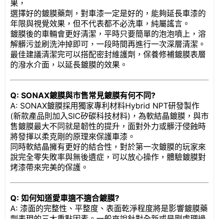
果，
選擇好的鍍膜藥劑，對車漆一定是好的，能夠延長車漆的
年限與視覺效果，但不代表都不必洗車，純屬謠言。
鍍膜後的車輛會更好清潔，平時只要簡單的泡泡噴上，溶
解髒污並刷洗沖掉即可，
一段時間再進行一次深層清潔。
最佳建議清潔完可以搭配密封維護劑，保養修補鍍膜表層
的潑水介面，以延長鍍膜的效果。
Q: SONAX鍍膜與市售常見鍍膜有何不同?
A: SONAX鍍膜採用獨家專利材料Hybrid NPT研發製作
(新款產品則加入SIC矽碳科技材料)，為軟結晶鍍膜，與市
售鍍膜最大不同就是韌性的提升，面對外力或髒汙侵蝕時
將發揮以柔克剛的原理來保護車漆。
同時軟結晶擁有更好的結合性，對於第一次鍍膜的玩家來
說完全零失敗率與無後遺症，可以放心操作，體驗鍍膜對
烤漆帶來完美的保護。
Q: 如何知道愛車適不適合鍍膜?
A: 漆面的完整性、平整度、表面乾淨程度將是影響鍍膜藥
劑表現的三大重點因素。一般來說針對全新或是剛處理過