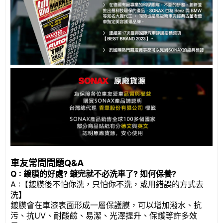
車友常問問題Q&A
Q : 鍍膜的好處? 鍍完就不必洗車了? 如何保養?
A :【鍍膜後不怕你洗，只怕你不洗，或用錯誤的方式去
洗】
鍍膜會在車漆表面形成一層保護膜，可以增加潑水、抗
污、抗UV、耐酸鹼、易潔、光澤提升、保護等許多效