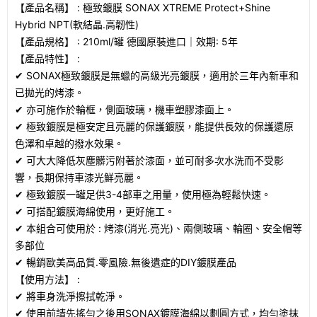
【
產品名稱】 : 極致鍍膜 SONAX XTREME Protect+Shine
Hybrid NPT(軟結晶.高韌性)
【產品規格】 : 210ml/罐 德國原裝進口｜效期: 5年
【產品特性】 :
✔ SONAX極致鍍膜是無蠟的高級光亮鍍膜，適用於三年內新車和
已拋光的烤漆。
✔ 亦可施作於輪框，側面玻璃，機車塑膠漆面上。
✔ 極致鍍膜是極安定且亮麗的保護鍍膜，能提供長效的保護還原
色澤和卓越的撥水效果。
✔ 可大大降低灰塵髒污附著於漆面，並可耐多次水洗而不受影
響，長期保持車漆光鮮亮麗。
✔ 極致鍍膜一罐足供3-4部車之用量，使用極為輕鬆快速。
✔ 可搭配鍍膜海綿使用，更好施工。
✔ 本組合可使用於 : 烤漆(消光.亮光)、兩側玻璃、輪圈、安全帽等
多部位
✔ 暢銷歐美高品質.零風險.無後遺症的DIY鍍膜產品
【使用方法】 :
✔ 將車身洗淨擦拭乾淨。
✔ 使用前請先搖勻之後用SONAX鍍膜海綿以劃圓方式，均勻塗抹