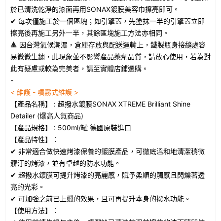
於已清洗乾淨的漆面再用SONAX鍍膜美容巾擦亮即可。
✔ 每次僅施工於一個區塊；如引擎蓋，先塗抹一半的引擎蓋立即
擦亮後再施工另外一半，其餘區塊施工方法亦相同。
🔺 因台灣氣候潮濕，倉庫存放與配送運輸上，鐵製瓶身接縫處容
易微微生鏽，此現象並不影響產品藥劑品質，請放心使用，若為對
此有疑慮或較為完美者，請至實體店鋪選購。
-
< 維護 - 噴霧式維護 >
【產品名稱】 : 超撥水鍍膜SONAX XTREME Brilliant Shine
Detailer (爆高人氣商品)
【產品規格】 : 500ml/罐 德國原裝進口
【產品特性】：
✔ 非常適合做快速烤漆保養的鍍膜產品，可徹底溫和地清潔稍微
髒汙的烤漆，並有卓越的防水功能。
✔ 超撥水鍍膜可提升烤漆的亮麗感，賦予柔順的觸感且閃爍著透
亮的光彩。
✔ 可加強之前已上蠟的效果，且可再提升本身的撥水功能。
【使用方法】：