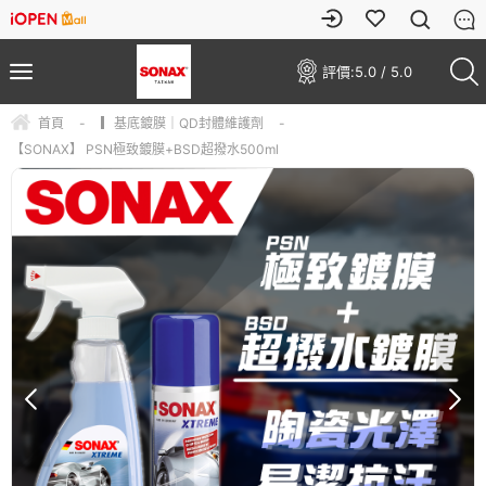
評價:
5.0 / 5.0
首頁
-
▎基底鍍膜｜QD封體維護劑
-
【SONAX】 PSN極致鍍膜+BSD超撥水500ml