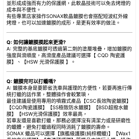
並形成成強而有力的保護網，此軟晶技術可以免去烤燈的
成本與不便性。
有些專業店家操作SONAX軟晶鍍膜也會搭配短波紅外線
烤燈，也可以加速鍍膜的成形，是更有效率的做法。
Q: 如何讓鍍膜摸起來更滑?
A: 完整的基底鍍膜可透過第二劑的塗層堆疊，增加鍍膜的
強度與滑順度，高滑度產品建議可選擇【 CQD 陶瓷護
膜】、【HSW 光滑保護膜 】。
Q: 鍍膜完可以打蠟嗎?
A: 鍍膜本身是要節省洗車與護理的方便性，若要再進行傳
統打蠟的話作業，整體操作會較繁瑣，
最佳建議是使用專用的噴霧式產品【CSC長效陶瓷鍍膜】
【CQD陶瓷護膜】【SS極致防水鍍膜】【BSD超撥水鍍
膜】【HSW光滑保護膜】效率最高，
若車友還是喜歡打蠟，那務必選擇沒有清潔力或是研磨性
的蠟體，避免打蠟過程同時消耗了鍍膜的壽命。
SONAX 蠟品可以選擇【旗艦級護膜(純棕櫚蠟)】【Wax1