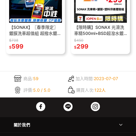
【SONAX】〖春季限定〗
【限時購】SONAX 光滑洗
鍍膜洗車超值組 超撥水鍍膜
車精500ml+BSD超潑水鍍
500ml+超亮麗洗車精
膜50ml+塑料保養劑50ml
$738
$450
1000ml 洗車鍍膜組 一組搞
599
體驗優惠組合
299
$
$
定
商品:
59
加入時間:
2023-07-07
評價:
5.0 / 5.0
購買人次:
122人
關於我們