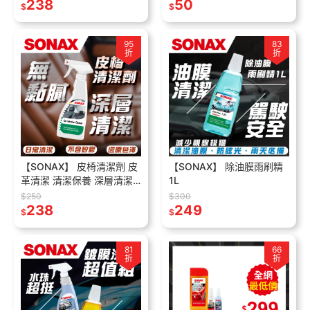
238
50
$
$
95
83
折
折
【SONAX】 皮椅清潔劑 皮
【SONAX】 除油膜雨刷精
革清潔 清潔保養 深層清潔
1L
溫和除臭 車內裝清潔劑
$250
$300
238
249
$
$
81
66
折
折