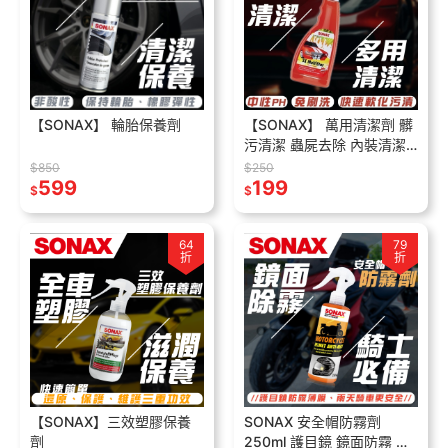
【SONAX】 輪胎保養劑
【SONAX】 萬用清潔劑 髒
污清潔 蟲屍去除 內裝清潔
外部清潔 溫和無傷害 所有
$850
$250
599
材質皆可用
199
$
$
64
79
折
折
【SONAX】三效塑膠保養
SONAX 安全帽防霧劑
劑
250ml 護目鏡 鏡面防霧 快