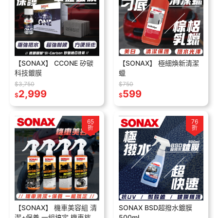
【SONAX】 CCONE 矽碳
【SONAX】 極細煥新清潔
科技鍍膜
蠟
$3,750
$750
2,999
599
$
$
65
76
折
折
【SONAX】 機車美容組 清
SONAX BSD超撥水鍍膜
潔+保養 一組搞定 機車族必
500ml