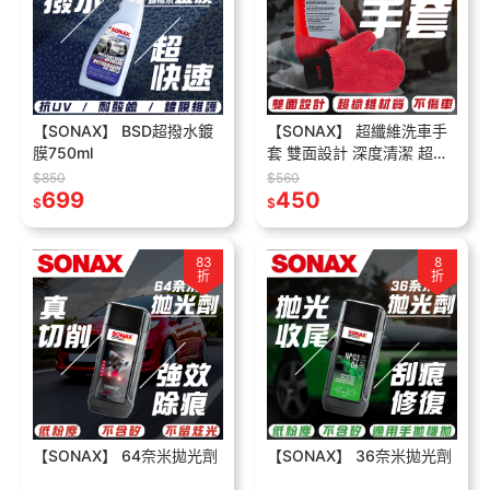
【SONAX】 BSD超撥水鍍
【SONAX】 超纖維洗車手
膜750ml
套 雙面設計 深度清潔 超耐
用 降低磨損 人體工學
$850
$560
699
450
$
$
83
8
折
折
【SONAX】 64奈米拋光劑
【SONAX】 36奈米拋光劑