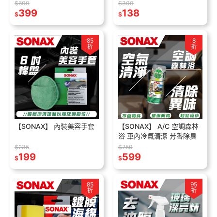
$600
$300
399
138
$
$
85
8
折
折
【SONAX】 內裝美容手套
【SONAX】 A/C 空調森林
浴 車內冷氣清潔 芳香除臭
$235
$750
199
599
$
$
85
95
折
折