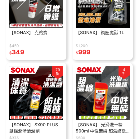
【SONAX】 克鉻寶
【SONAX】 鋼圈魔獸 1L
$450
$1,200
349
999
$
$
79
4
折
折
【SONAX】 SX90 PLUS
【SONAX】 光滑洗車精
鏈條潤滑清潔劑
500ml 中性無磷 超濃縮洗
車精 不傷鍍膜 自助洗車
$375
$500