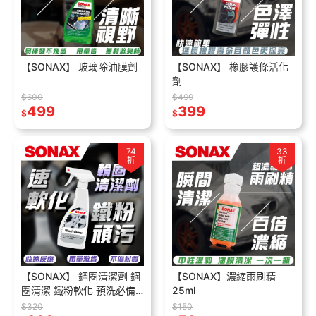
【SONAX】 玻璃除油膜劑
【SONAX】 橡膠護條活化
劑
$600
$499
499
399
$
$
74
33
折
折
【SONAX】 鋼圈清潔劑 鋼
【SONAX】濃縮雨刷精
圈清潔 鐵粉軟化 預洗必備
25ml
溫和 無酸 去汙 德國進口
$320
$150