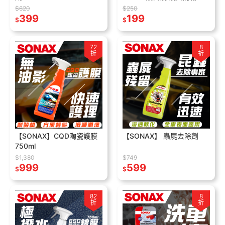
速除霧 止霧 雨天必備 機車
$620
$250
399
199
重機 安全帽 德國進口
$
$
72
8
折
折
【SONAX】CQD陶瓷護膜
【SONAX】 蟲屍去除劑
750ml
$1,380
$749
999
599
$
$
82
8
折
折