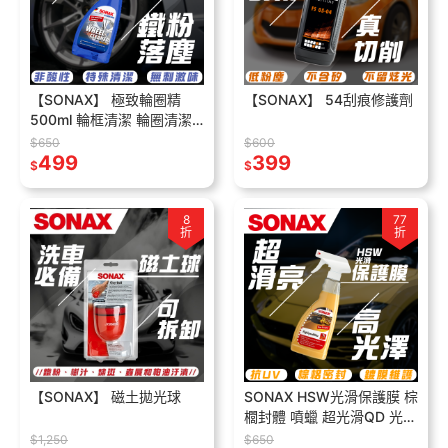
【SONAX】 極致輪圈精
【SONAX】 54刮痕修護劑
500ml 輪框清潔 輪圈清潔
變色配方 鐵粉清潔 加強清
$650
$600
潔
499
399
$
$
8
77
折
折
【SONAX】 磁土拋光球
SONAX HSW光滑保護膜 棕
櫚封體 噴蠟 超光滑QD 光澤
滑順 光亮不留痕跡
$1,250
$650