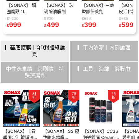
【SONAX】 鋼
【SONAX】 玻
【SONAX】三效
【SONAX】
圈魔獸 1L
璃除油膜劑
塑膠保養劑
皮活化乳 頂
革保養 蜂蠟
$1,200
$600
$620
$735
999
499
399
抗uv 深層滋
599
$
$
$
$
皮革乳 皮革
皮椅保養 皮
理
▎基底鍍膜｜QD封體維護
▎車內清潔｜內飾護理
劑
中性洗車精｜雨刷精｜特
▎工具｜海綿｜鍍膜巾
殊清潔劑
95
81
61
79
81
75
79
折
折
折
折
折
折
折
AX】 皮椅
【SONAX】〖春
【SONAX】 皮革
【SONAX】 SS 極
【SONAX】 真皮
【SONAX】CC36
【SONAX】 A/C
【SON
【SON
皮革清潔
季限定〗鍍膜洗車
保養組 真皮活化乳
致防水鍍膜
活化乳 頂級皮革保
陶瓷鍍膜 Ceramic
空調森林浴 車內冷
愛車組 
季限定