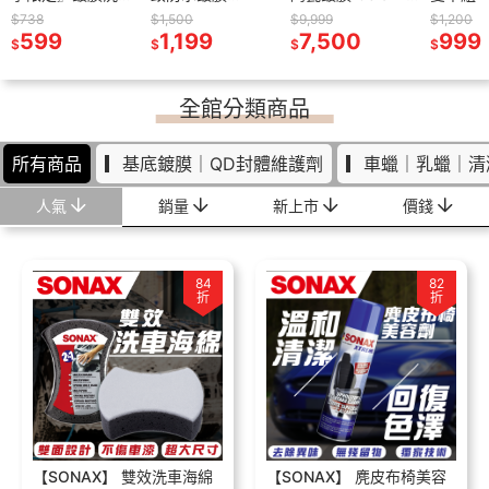
 深層清潔
超值組 超撥水鍍膜
+內裝美容手套
SPRAY + SEAL
養 蜂蠟添加 抗uv
Coating 大容量 鋼
氣清潔 芳香除臭
鍍膜 維
超值組 
$738
$970
$1,500
$735
$9,999
$750
$1,200
$738
 車內裝清
500ml+超亮麗洗
599
599
1,199
深層滋潤 皮革乳
599
圈 輪框鍍膜 可施
7,500
599
輪圈 清
500ml
999
599
$
$
$
$
$
$
$
$
車精1000ml 洗車
皮革保養 皮椅保養
工3-4台
縮洗車精
車精100
鍍膜組 一組搞定
皮革護理
用
鍍膜組 
全館分類商品
所有商品
▎基底鍍膜｜QD封體維護劑
▎車蠟｜乳蠟｜清
人氣
銷量
新上市
價錢
84
82
折
折
【SONAX】 雙效洗車海綿
【SONAX】 麂皮布椅美容