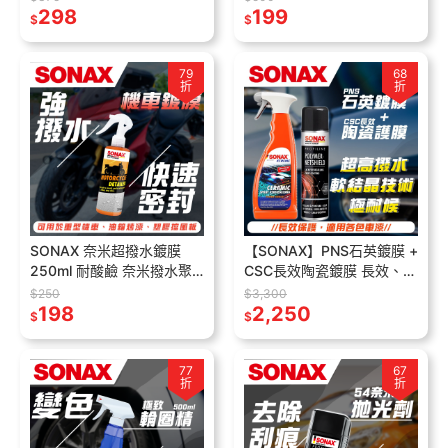
298
DIY洗車
199
$
$
79
68
折
折
SONAX 奈米超撥水鍍膜
【SONAX】PNS石英鍍膜 +
250ml 耐酸鹼 奈米撥水聚
CSC長效陶瓷鍍膜 長效、亮
合物 封體維護 機車鍍膜
麗、高撥水效果 長效保護
$250
$3,300
250ml 輪框保養 德國進口
198
24個月以上
2,250
$
$
77
67
折
折