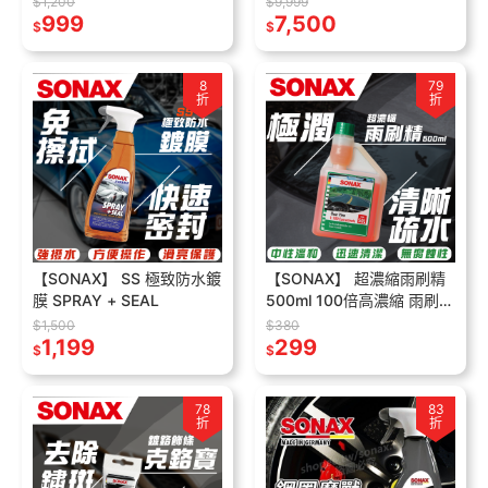
$1,200
$9,999
精 鍍膜車可用
999
7,500
$
$
8
79
折
折
【SONAX】 SS 極致防水鍍
【SONAX】 超濃縮雨刷精
膜 SPRAY + SEAL
500ml 100倍高濃縮 雨刷水
雨刷液 玻璃水
$1,500
$380
1,199
299
$
$
78
83
折
折