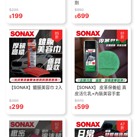
劑
$235
$850
199
699
$
$
85
61
折
折
【SONAX】鍍膜美容巾 2入
【SONAX】 皮革保養組 真
皮活化乳+內裝美容手套
$350
$970
299
599
$
$
82
47
折
折