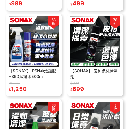
999
499
$
$
68
78
折
折
【SONAX】 PSN極致鍍膜
【SONAX】 皮椅泡沫清潔
+BSD超撥水500ml
劑
$1,850
$900
1,250
699
$
$
83
8
折
折