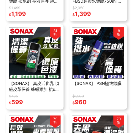
鍍膜 撥水劑 長效保護 超強
+BSD超撥水鍍膜750ml 鍍
撥水 光澤UP
膜美容組 鍍膜維護劑 輪框
$1,499
$2,050
1,199
鍍膜 0失敗鍍膜 DIY推薦
1,399
$
$
81
8
折
折
【SONAX】 真皮活化乳 頂
【SONAX】 PSN極致鍍膜
級皮革保養 蜂蠟添加 抗uv
深層滋潤 皮革乳 皮革保養
$735
$1,200
皮椅保養 皮革護理
599
960
$
$
79
79
折
折