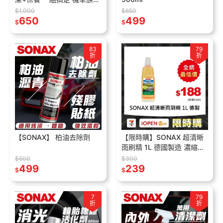
備
$1,000
$650
650
499
$
$
83
79
折
折
【SONAX】 柏油去除劑
【限時購】SONAX 超清晰
雨刷精 1L 德國製造 濃縮版
玻璃透亮除油膜
$600
$300
499
239
$
$
7
79
折
折