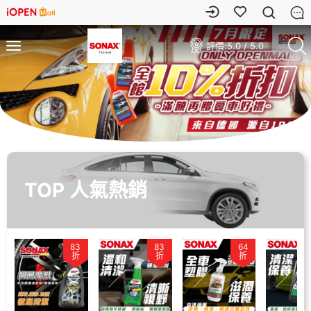
評價:
5.0 / 5.0
TOP 人氣熱銷
83
83
64
折
折
折