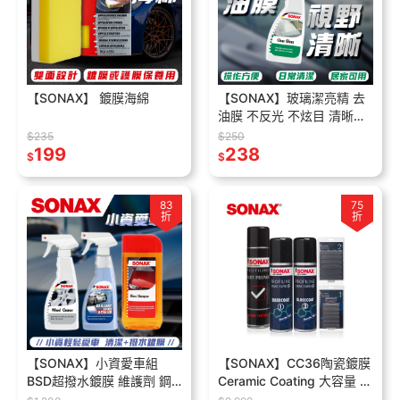
【SONAX】 鍍膜海綿
【SONAX】玻璃潔亮精 去
油膜 不反光 不炫目 清晰視
野 消除雨刷雜音 溫和不傷
$235
$250
199
隔熱紙 車內外皆可用 日常
238
$
$
維護清潔
83
75
折
折
【SONAX】小資愛車組
【SONAX】CC36陶瓷鍍膜
BSD超撥水鍍膜 維護劑 鋼
Ceramic Coating 大容量 鋼
圈 輪圈 清潔 中性 濃縮洗車
圈 輪框鍍膜 可施工3-4台