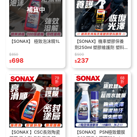
補貨中
【SONAX】 極致泡沫精1L
【SONAX】機車塑膠保養
劑250ml 塑膠維護劑 塑料
還原 輪胎保養 防刮塑料 恢
$850
$500
698
復塑料原有的光澤
237
$
$
79
68
折
折
【SONAX 】CSC長效陶瓷
【SONAX】 PSN極致鍍膜