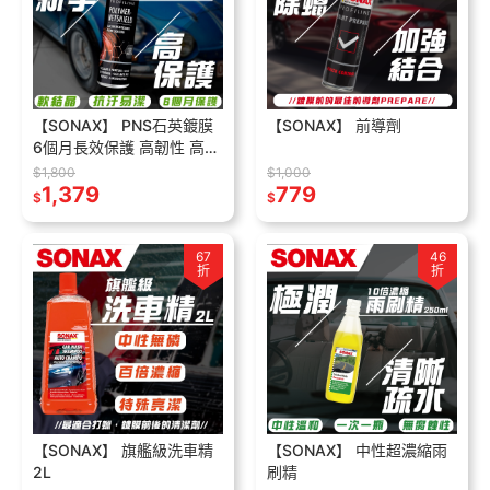
【SONAX】 PNS石英鍍膜
【SONAX】 前導劑
6個月長效保護 高韌性 高光
澤 零失敗 全車色可用 DIY
$1,800
$1,000
推薦 基底鍍膜
1,379
779
$
$
67
46
折
折
【SONAX】 旗艦級洗車精
【SONAX】 中性超濃縮雨
2L
刷精