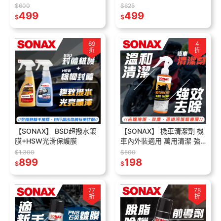
$600
$625
499
499
$
$
69
4
折
折
【SONAX】 BSD超撥水鍍
【SONAX】 機車清潔劑 機
膜+HSW光滑保護膜
車內外裝適用 萬用清潔 強
效清潔 溫和
$1,300
$500
899
198
$
$
77
78
折
折