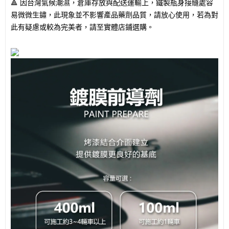
🔺 因台灣氣候潮濕，倉庫存放與配送運輸上，鐵製瓶身接縫處容
易微微生鏽，此現象並不影響產品藥劑品質，請放心使用，若為對
此有疑慮或較為完美者，請至實體店鋪選購。