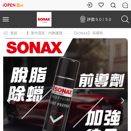
評價:
5.0 / 5.0
首頁
-
▎車內清潔｜內飾護理
-
【SONAX】 前導劑