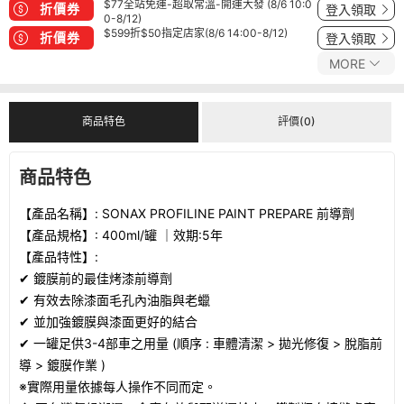
$77全站免運-超取常溫-開運大發 (8/6 10:0
折價券
登入領取
0-8/12)
$599折$50指定店家(8/6 14:00-8/12)
折價券
登入領取
MORE
商品特色
評價(0)
商品特色
【產品名稱】:
SONAX PROFILINE PAINT PREPARE 前導劑
【產品規格】: 400ml/罐 ｜效期:5年
【產品特性】:
✔ 鍍膜前的最佳烤漆前導劑
✔ 有效去除漆面毛孔內油脂與老蠟
✔ 並加強鍍膜與漆面更好的結合
✔ 一罐足供3-4部車之用量 (順序 : 車體清潔 > 拋光修復 > 脫脂前
導 > 鍍膜作業 )
※實際用量依據每人操作不同而定。