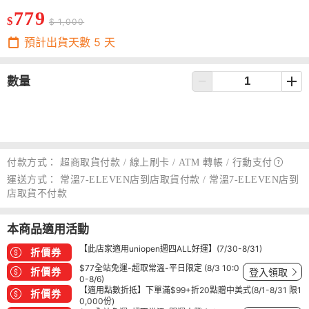
779
$
$ 1,000
預計出貨天數
5
天
數量
付款方式：
超商取貨付款 / 線上刷卡 / ATM 轉帳 /
行動支付
運送方式：
常溫7-ELEVEN店到店取貨付款 / 常溫7-ELEVEN店到
店取貨不付款
本商品適用活動
【此店家適用uniopen週四ALL好運】(7/30-8/31)
折價券
$77全站免運-超取常溫-平日限定 (8/3 10:0
折價券
登入領取
0-8/6)
【適用點數折抵】下單滿$99+折20點贈中美式(8/1-8/31 限1
折價券
0,000份)