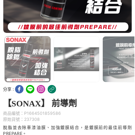
分享 :
【SONAX】 前導劑
商品編號：P1664501859586
原始貨號：237308
脫脂並去除車漆油膜、加強鍍膜結合，是鍍膜前的最佳前導劑
PREPARE。