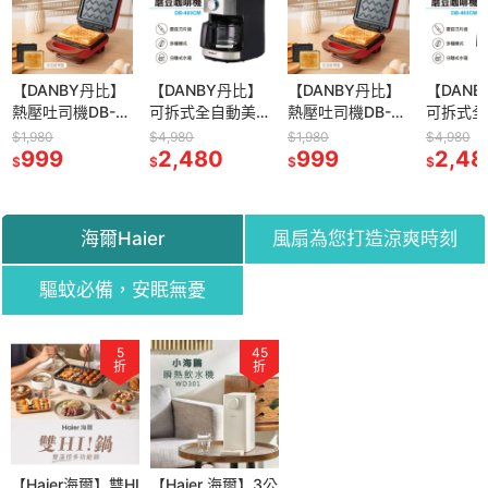
【DANBY丹比】
【DANBY丹比】
【DANBY丹比】
【DAN
熱壓吐司機DB-
可拆式全自動美
熱壓吐司機DB-
可拆式全
108WMS(附單
式咖啡機DB-
108WMS(附單
式咖啡機
$1,980
$4,980
$1,980
$4,980
盤-可換)
999
403CM
2,480
盤-可換)
999
403CM
2,48
$
$
$
$
海爾Haier
風扇為您打造涼爽時刻
驅蚊必備，安眠無憂
55
5
44
45
58
65
折
折
折
折
折
折
n-17吋強
【Haier海爾】雙HI
歌林kolin-11吋渦
【Haier 海爾】3公
【Fujitek 富士電
【Kolin 歌林】風神