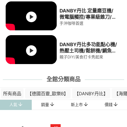
DANBY丹比 定量磨豆機/
微電腦觸控/專業級錐刀/磨
豆機
手沖咖啡首選
DANBY丹比多功能點心機/
熱壓土司機/鬆餅機/鯛魚燒
機
親子DIY/美食打卡秀起來
全館分類商品
所有商品
【德國百靈_歐樂B】
【DANBY丹比】
【海爾H
人氣
銷量
新上市
價錢