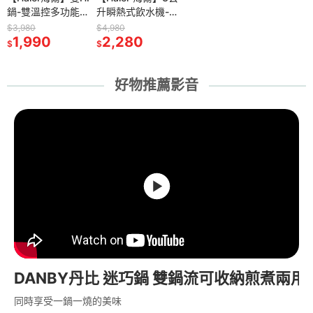
循環風扇
鍋-雙溫控多功能鍋
流空氣涼風扇
升瞬熱式飲水機-小
通】 8吋360度遙
ECO智能 微電腦高
N1721)
SMP001
(KFC-MN1121)
海鷗WD301(免安
控循環扇FT-
塔大廈扇KF-
$3,980
$1,580
$4,980
$2,280
$4,580
3
1,990
699
裝/桌上型/瞬熱式/
2,280
LRF082
1,344
UD33BE(小晴空)
2,980
$
$
$
$
$
水箱分離/不鏽鋼加
熱管)
好物推薦影音
DANBY丹比 迷巧鍋 雙鍋流可收納煎煮兩用
同時享受一鍋一燒的美味