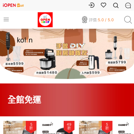
評價:
5.0 / 5.0
全館免運
5
49
5
折
折
折