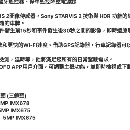
00藍牙遙控器、停車監控降壓電源線
IS 2圖像傳感器，Sony STARVIS 2 技術與 HD
確的車牌。
事件發生前15秒和事件發生後30秒之間的影像，即時還
-Fi信號和更快的Wi-Fi速度。借助GPS記錄器，行車記錄
體檢測，延時等，他將滿足您所有的日常駕駛需求。
IOFO APP用戶介面，可調整主機功能，並即時檢視或
頭 (三鏡頭)
8MP IMX678
5MP IMX675
＂ 5MP IMX675