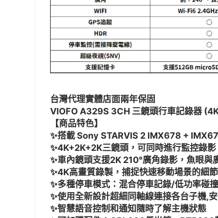
台灣代理實體店面兩年保固
VIOFO A329S 3CH 三鏡頭行車記錄器
【商品特色】
✨搭載 Sony STARVIS 2 IMX678 + IM
✨4K+2K+2K三鏡頭，可同時進行監控錄影
✨車內鏡頭支援2K 210°廣角錄影，魚眼
✨4K高畫質錄製，捕捉快速移動場景的細
✨多種停車模式：混合停車記錄/低功率碰撞
✨使用全新設計超細同軸線連接各台子機,
✨智慧語音控制和通知隨時了解主機狀態