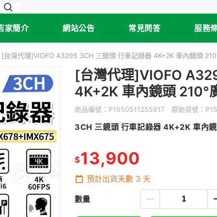
店家簡介
網站公告
常見問答
服務
[台灣代理]VIOFO A329S 3CH 三鏡頭 行車記錄器 4K+2K 車內鏡頭 210°
[台灣代理]VIOFO A3
4K+2K 車內鏡頭 210°廣
商品編號：
P1550511255917
原始貨號：
P1
3CH 三鏡頭 行車記錄器 4K+2K 車內鏡頭 
13,900
$
預計出貨天數
3
天
數量