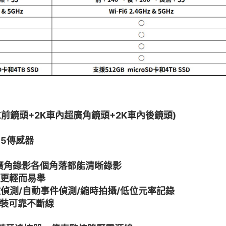
 (4K前鏡頭+2K車內超廣角鏡頭+2K車內後鏡頭)
X675傳感器
與廣角錄影各個角落都能清晰錄影
節更輕而易舉
偵測/自動事件偵測/縮時拍攝/低位元率記錄
安裝可靠不斷線