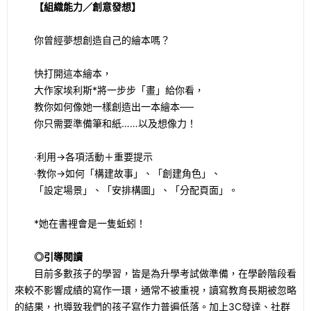
【組織能力／創意發想】
你曾經夢想創造自己的繪本嗎？
快打開這本繪本，
大作家埃利斯*將一步步「畫」給你看，
教你如何像她一樣創造出一本繪本──
你只需要準備筆和紙……以及想像力！
‧利用→各項活動＋重要提示
‧教你→如何「構建故事」、「創建角色」、
「設定場景」、「安排構圖」、「分配頁面」。
*她在書裡會是一隻蚯蚓！
◎引導閱讀
目前多數孩子的學習，皆是為升學考試做準備，在學齡階段看
來較不影響成績的寫作一環，通常不被重視，讀寫教育長期被忽略
的結果，也導致我們的孩子寫作力普遍低落。加上3C發達、社群