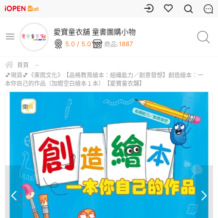
愛寶童衣舖 童書團購小物
5.0 / 5.0
商品:
1887
首頁
-
💕現貨💕《東雨文化》【品格教育繪本：組織能力／創意發想】創造繪本：一
本你自己的作品（加贈空白繪本１本）【愛寶童衣舖】