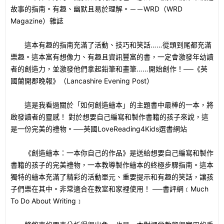
故事的指南。有趣、幽默且易於理解。－－WRD（WRD
Magazine）雜誌
這本有趣的指南充滿了活動、技巧和笑話……從頭到尾都充滿
樂趣。這本富有想像力、有趣且資訊豐富的書，一定會激發年幼讀
者的創造力，並激發他們拿起鉛筆和畫筆……開始創作！──《英
國蘭開郡晚報》（Lancashire Evening Post）
這是我看過關於「如何創造繪本」的主題書中最棒的一本，將
啟發讀者的靈感！ 對於想要自己編寫和製作書籍的孩子來說，這
是一份完美的禮物。──英國LoveReading4Kids選書網站
《創造繪本：一本你自己的作品》是送給想要自己編寫和製作
書籍的孩子的完美禮物，一本教導製作繪本的終極步驟指南。這本
獨特的繪本充滿了精彩的活動單元、重要提示和有趣的笑話，讓孩
子們樂在其中。非常適合在教室和家裡使用！ ──書評網﹝Much
To Do About Writing﹞