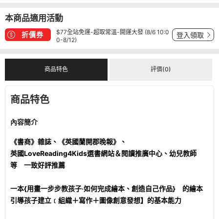
本商品適用活動
$77全站免運-超取常溫-開運大發 (8/6 10:0
折價券
登入領取
0-8/12)
商品特色
評價(0)
商品特色
內容簡介
《書商》雜誌、《英國蘭開郡晚報》、
英國LoveReading4Kids選書網站＆閱讀推廣中心、幼兒教師
等 一致好評推薦
一本{用畫一步步教孩子‧如何完成繪本、創造自己作品} 的繪本
引導孩子建立﹝組織＋寫作＋圖像創意發想】的基本能力