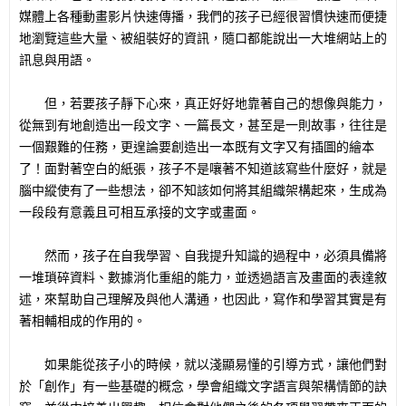
媒體上各種動畫影片快速傳播，我們的孩子已經很習慣快速而便捷
地瀏覽這些大量、被組裝好的資訊，隨口都能說出一大堆網站上的
訊息與用語。
但，若要孩子靜下心來，真正好好地靠著自己的想像與能力，
從無到有地創造出一段文字、一篇長文，甚至是一則故事，往往是
一個艱難的任務，更遑論要創造出一本既有文字又有插圖的繪本
了！面對著空白的紙張，孩子不是嚷著不知道該寫些什麼好，就是
腦中縱使有了一些想法，卻不知該如何將其組織架構起來，生成為
一段段有意義且可相互承接的文字或畫面。
然而，孩子在自我學習、自我提升知識的過程中，必須具備將
一堆瑣碎資料、數據消化重組的能力，並透過語言及畫面的表達敘
述，來幫助自己理解及與他人溝通，也因此，寫作和學習其實是有
著相輔相成的作用的。
如果能從孩子小的時候，就以淺顯易懂的引導方式，讓他們對
於「創作」有一些基礎的概念，學會組織文字語言與架構情節的訣