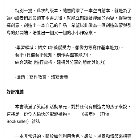
特別一提，此次的版本，隨書附贈了一本空白繪本，就是為了
讓小讀者們於閱讀完本書之後，就能立刻跟著裡頭的內容，提筆發
揮創意、創造出一本自己的作品，希望以此做為一個創造啟蒙與引
導的好開端，培養出一個又一個的小小作家來。
‧學習領域：語文 (培養感受力、想像力等寫作基本能力)、
藝術 (具備藝術感知、創作與鑑賞能力)、
綜合活動 (進行賞析、建構與分享的態度與能力)
‧議題：寫作教育、讀寫素養
好評推薦
本書裝滿了笑話和活動單元，對於任何有創造力的孩子來說，
這將是一份令人愉快的聖誕禮物。－－《書商》（The
Bookseller）雜誌
一本非常好的、關於如何利用角色、想法、場景和情節來構建