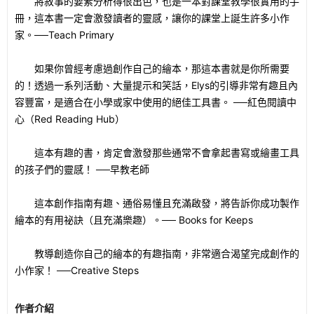
將敘事的要素分析得很出色，也是一本對課堂教學很實用的手
冊，這本書一定會激發讀者的靈感，讓你的課堂上誕生許多小作
家。──Teach Primary
如果你曾經考慮過創作自己的繪本，那這本書就是你所需要
的！透過一系列活動、大量提示和笑話，Elys的引導非常有趣且內
容豐富，是適合在小學或家中使用的絕佳工具書。 ──紅色閱讀中
心（Red Reading Hub）
這本有趣的書，肯定會激發那些通常不會拿起書寫或繪畫工具
的孩子們的靈感！ ──早教老師
這本創作指南有趣、通俗易懂且充滿啟發，將告訴你成功製作
繪本的有用祕訣（且充滿樂趣）。── Books for Keeps
教導創造你自己的繪本的有趣指南，非常適合渴望完成創作的
小作家！ ──Creative Steps
作者介紹