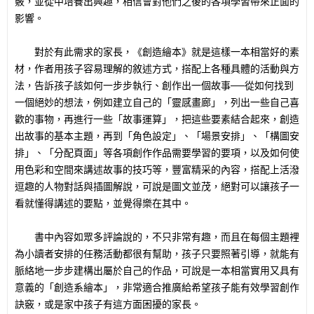
竅，並從中培養出興趣，相信會對他們之後的各項學習帶來正面的
影響。
對於有此需求的家長，《創造繪本》就是這樣一本相當好的素
材，作者用孩子容易理解的敘述方式，搭配上各種具體的活動與方
法，告訴孩子該如何一步步執行、創作出一個故事──從如何找到
一個絕妙的想法，例如建立自己的「靈感畫廊」，列出一些自己喜
歡的事物，再進行一些「故事運算」，把這些要素結合起來，創造
出故事的基本主題，再到「角色設定」、「場景安排」、「構圖安
排」、「分配頁面」等各項創作作品需要學習的要項，以及如何使
用色彩和空間來講述故事的技巧等，豐富精采的內容，搭配上活潑
逗趣的人物對話與插圖解說，可說是圖文並茂，絕對可以讓孩子一
看就懂得講述的要點，並覺得樂在其中。
書中內容如眾多評論說的，不只非常有趣，而且在每個主題裡
為小讀者安排的任務活動都很有幫助，孩子只要照著引導，就能有
脈絡地一步步建構出屬於自己的作品，可說是一本相當實用又具有
意義的「創造系繪本」，非常適合推廣給希望孩子能有效學習創作
訣竅，或是家中孩子有這方面困擾的家長。