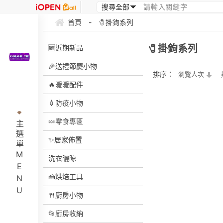
首頁
-
🧷掛鉤系列
🧷掛鉤系列
🆕近期新品
🎉送禮節慶小物
排序：
瀏覽人次
🔥暖暖配件
💉防疫小物
🍬零食專區
主選單MENU
✨居家佈置
洗衣曬晾
🍰烘焙工具
🍴廚房小物
📂廚房收納