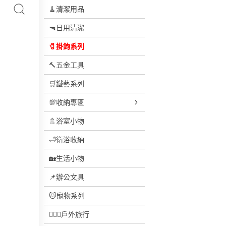
🧹清潔用品
🔫日用清潔
🧷掛鉤系列
🔨五金工具
🛒鐵藝系列
💯收納專區
🚿浴室小物
🛁衛浴收納
🏡生活小物
📌辦公文具
🐱寵物系列
🏄🏽‍♂️戶外旅行