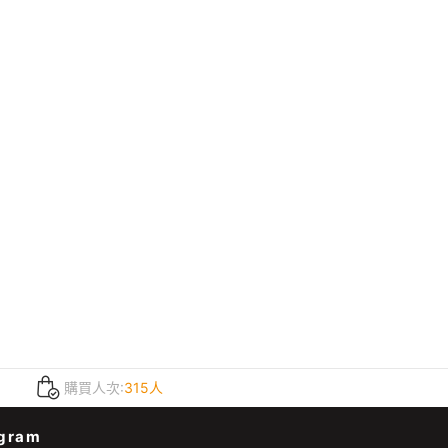
購買人次:
315人
gram