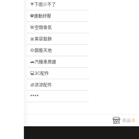
☔下雨少不了
⚽運動紓壓
🌺空間香氛
🎀美容髮飾
🌻園藝天地
🚗汽機車周邊
💻3C配件
🧊涼涼配件
****
商品:
0