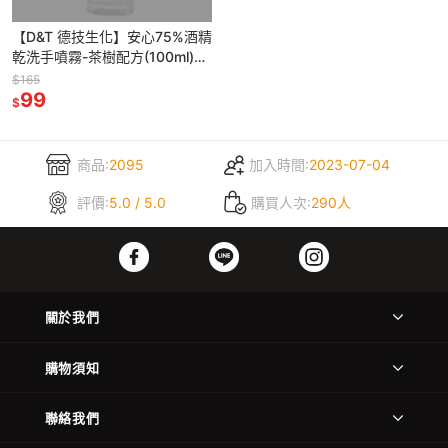
【D&T 德技生化】安心75%酒精
乾洗手噴霧-茶樹配方(100ml)
【8116】
$165
99
$
商品:
2095
加入時間:
2023-07-04
評價:
5.0 / 5.0
購買人次:
290人
關於我們
購物須知
聯絡我們