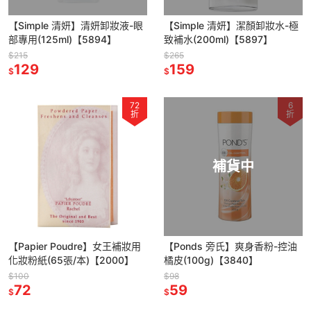
【Simple 清妍】清妍卸妝液-眼
【Simple 清妍】潔顏卸妝水-極
部專用(125ml)【5894】
致補水(200ml)【5897】
$215
$265
129
159
$
$
72
6
折
折
補貨中
【Papier Poudre】女王補妝用
【Ponds 旁氏】爽身香粉-控油
化妝粉紙(65張/本)【2000】
橘皮(100g)【3840】
$100
$98
72
59
$
$