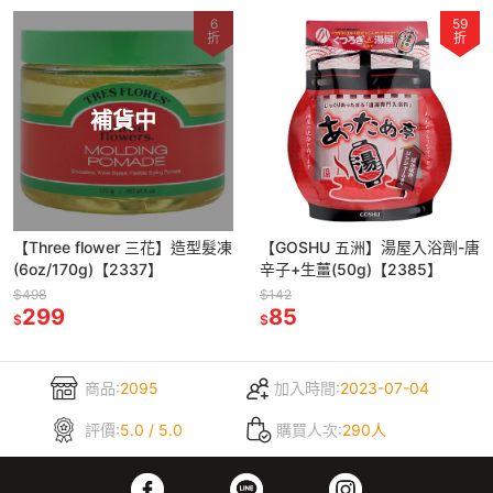
6
59
折
折
補貨中
【Three flower 三花】造型髮凍
【GOSHU 五洲】湯屋入浴劑-唐
(6oz/170g)【2337】
辛子+生薑(50g)【2385】
$498
$142
299
85
$
$
商品:
2095
加入時間:
2023-07-04
評價:
5.0 / 5.0
購買人次:
290人