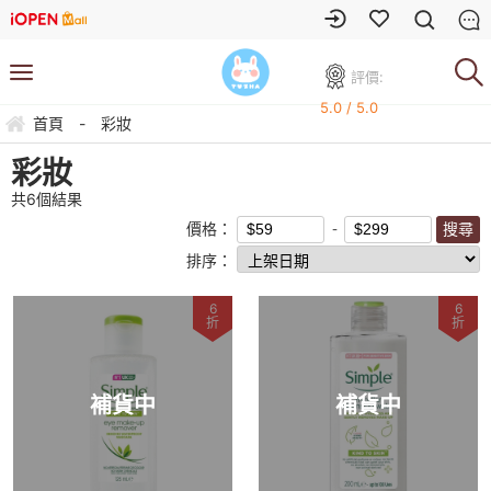
評價:
5.0 / 5.0
首頁
-
彩妝
彩妝
共
6
個結果
價格：
排序：
6
6
折
折
補貨中
補貨中