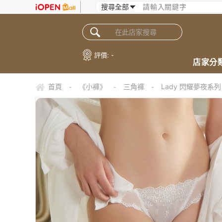
評價:
-
店家分
首頁
《小褲》
三角褲
Lady 閃耀夢夜系列
-
-
-