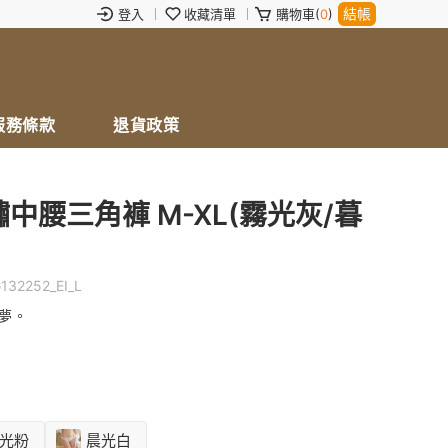
結帳
登入
收藏清單
購物車(
0
)
服務條款
退貨政策
繡中腰三角褲 M-XL(霧光灰/暮
132252_EI_L
夢。
光粉
晨光白