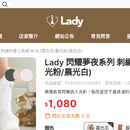
類
店家簡介
網站公告
常見問答
 刺繡中腰三角褲 M-XL(霧光灰/暮光粉/晨光白)
Lady 閃耀夢夜系列 刺
光粉/晨光白)
商品編號：
P1443603250485
原始貨號：
LG
典雅氣質閃耀迷人光彩，點亮星空下最浪漫的
1,080
$
預計出貨天數
3
天
顏色
霧光灰
暮