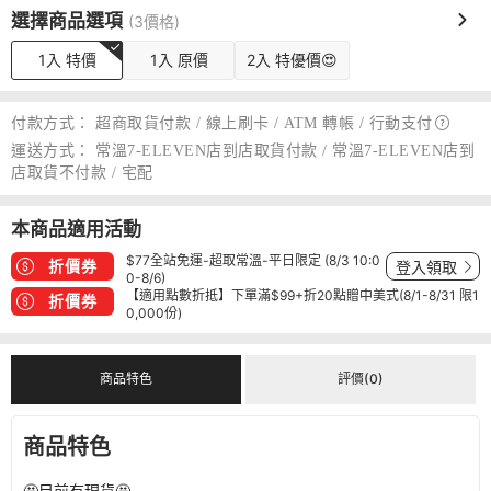
選擇商品選項
(3價格)
1入 特價
1入 原價
2入 特優價😍
付款方式：
超商取貨付款 / 線上刷卡 / ATM 轉帳 /
行動支付
運送方式：
常溫7-ELEVEN店到店取貨付款 / 常溫7-ELEVEN店到
店取貨不付款 / 宅配
本商品適用活動
$77全站免運-超取常溫-平日限定 (8/3 10:0
折價券
登入領取
0-8/6)
【適用點數折抵】下單滿$99+折20點贈中美式(8/1-8/31 限1
折價券
0,000份)
商品特色
評價(0)
商品特色
🤩目前有現貨🤩