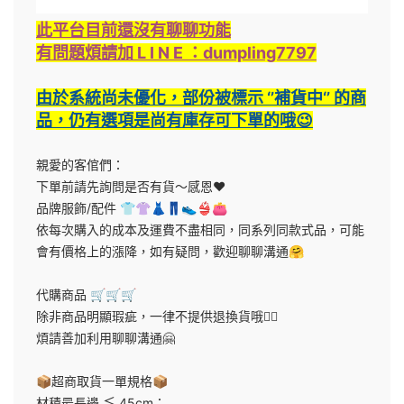
此平台目前還沒有聊聊功能
有問題煩請加 L I N E ：dumpling7797
由於系統尚未優化，部份被標示 ‘’補貨中‘’ 的商
品，仍有選項是尚有庫存可下單的哦😉
親愛的客倌們：
下單前請先詢問是否有貨～感恩❤️
品牌服飾/配件 👕👚👗👖👟👙👛
依每次購入的成本及運費不盡相同，同系列同款式品，可能
會有價格上的漲降，如有疑問，歡迎聊聊溝通🤗
代購商品 🛒🛒🛒
除非商品明顯瑕疵，一律不提供退換貨哦🙅‍♀️
煩請善加利用聊聊溝通🤗
📦超商取貨一單規格📦
材積最長邊 ≦ 45cm；