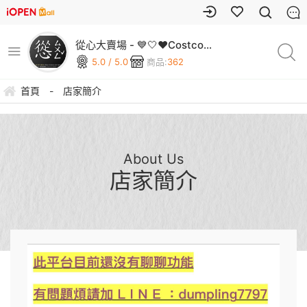
從心大賣場 - 💙🤍❤️Costco
好市多 商品❤️🤍💙
5.0 / 5.0
商品:
362
首頁
-
店家簡介
About Us
店家簡介