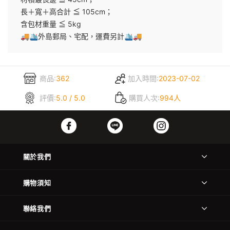
長＋寬＋高合計 ≦ 105cm；
含包材重量 ≦ 5kg
🚚🛳外島郵局、宅配，運費另計🛳🚚
商品:
362
加入時間:
2023-07-02
評價:
5.0 / 5.0
購買人次:
994人
關於我們
購物須知
聯絡我們