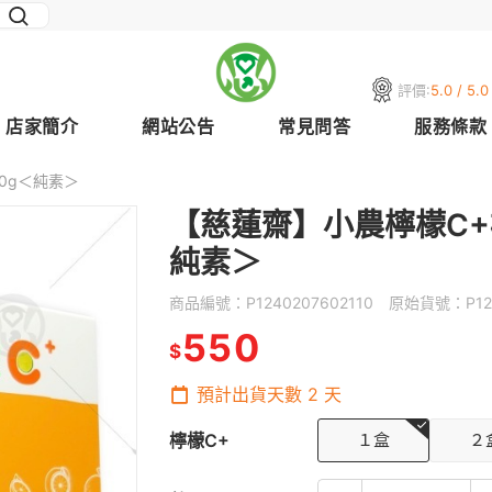
評價:
5.0 / 5.0
店家簡介
網站公告
常見問答
服務條款
00g＜純素＞
【慈蓮齋】小農檸檬C+檸檬
純素＞
商品編號：
P1240207602110
原始貨號：
P1
550
$
預計出貨天數
2
天
檸檬C+
１盒
２