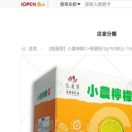
店家分類
首頁
【慈蓮齋】小農檸檬C+檸檬粉(2g*50條入) 1
-