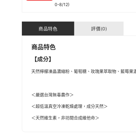
0-8/12)
商品特色
評價(0)
商品特色
【成分】
天然檸檬凍晶濃縮粉、葡萄糖
、玫瑰果萃取物
、藍莓果
＜嚴選台灣無毒農作＞
＜超低溫真空冷凍乾燥處理，成分天然＞
＜天然維生素，非坊間合成維他命＞