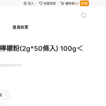
結帳
登入
收藏清單
購物車(
0
)
退貨政策
粉(2g*50條入) 100g＜
240207602110
盒