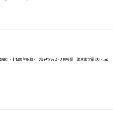
濃縮粉
、卡姆果萃取粉。（每包含有２-３顆檸檬，維生素含量138.7mg）