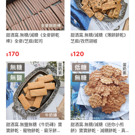
甜酒窩.無糖/減糖《全麥餅乾
甜酒窩.無糖/減糖《薄餅餅乾》
棒》全麥/芝麻/起司
芝麻/孜然胡椒
170
120
$
$
甜酒窩.無鹽無糖《牛奶磚》寶
甜酒窩.無糖/減糖《迷你小煎
寶餅乾．寵物餅乾．磨牙餅
餅》寶寶餅乾．減糖餅乾．真