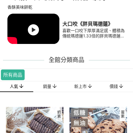
香酥美味餅乾
大口咬《胖貝瑪德蓮》
喜歡一口咬下厚厚滿足感、體積為
傳統瑪德蓮1.33倍的胖貝瑪德蓮，
希望您也會喜歡。
全館分類商品
所有商品
人氣
銷量
新上市
價錢