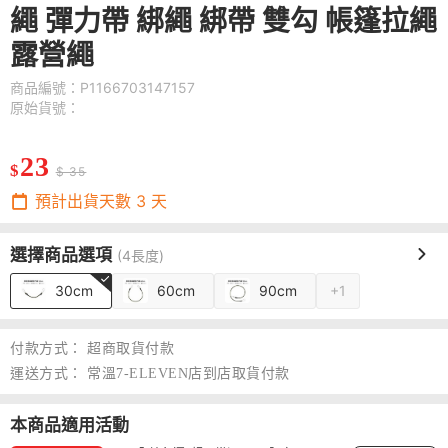
繩 彈力帶 綁繩 綁帶 雙勾 帳篷拉繩
露營繩
商品編號：P1166703147157
原始貨號：
23
$
$ 35
預計出貨天數
3
天
選擇商品選項
(4長度)
30cm
60cm
90cm
+1
付款方式：
超商取貨付款
運送方式：
常溫7-ELEVEN店到店取貨付款
本商品適用活動