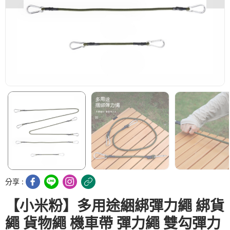
分享 :
【小米粉】多用途綑綁彈力繩 綁貨
繩 貨物繩 機車帶 彈力繩 雙勾彈力