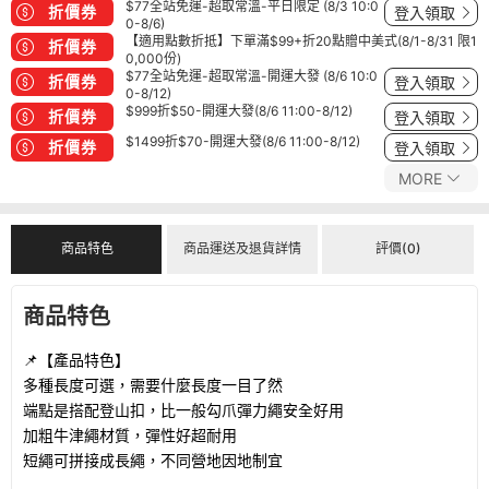
$77全站免運-超取常溫-平日限定 (8/3 10:0
折價券
登入領取
0-8/6)
【適用點數折抵】下單滿$99+折20點贈中美式(8/1-8/31 限1
折價券
0,000份)
$77全站免運-超取常溫-開運大發 (8/6 10:0
折價券
登入領取
0-8/12)
$999折$50-開運大發(8/6 11:00-8/12)
折價券
登入領取
$1499折$70-開運大發(8/6 11:00-8/12)
折價券
登入領取
MORE
商品特色
商品運送及退貨詳情
評價(0)
商品特色
📌【產品特色】
多種長度可選，需要什麼長度一目了然
端點是搭配登山扣，比一般勾爪彈力繩安全好用
加粗牛津繩材質，彈性好超耐用
短繩可拼接成長繩，不同營地因地制宜