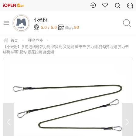
小米粉
5.0 / 5.0
商品:
96
首頁
-
運動戶外
-
【小米粉】多用途綑綁彈力繩 綁貨繩 貨物繩 機車帶 彈力繩 雙勾彈力繩 彈力帶
綁繩 綁帶 雙勾 帳篷拉繩 露營繩