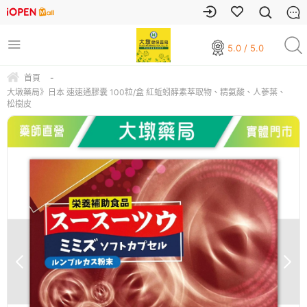
5.0 / 5.0
首頁
-
大墩藥局》日本 速速通膠囊 100粒/盒 紅蚯蚓酵素萃取物、精氨酸、人蔘葉、
松樹皮