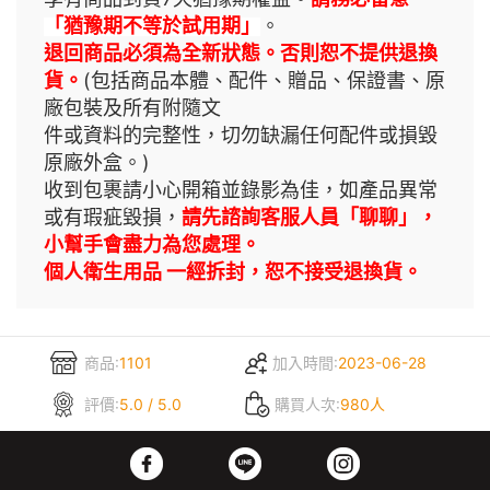
「猶豫期不等於試用期」
。
退回商品必須為全新狀態。否則恕不提供退換
貨。
(包括商品本體、配件、贈品、保證書、原
廠包裝及所有附隨文
件或資料的完整性，切勿缺漏任何配件或損毀
原廠外盒。)
收到包裹請小心開箱並錄影為佳，如產品異常
或有瑕疵毀損，
請先諮詢客服人員「聊聊」，
小幫手會盡力為您處理。
個人衛生用品 一經拆封，恕不接受退換貨。
商品:
1101
加入時間:
2023-06-28
評價:
5.0 / 5.0
購買人次:
980人