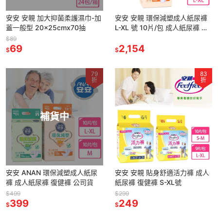
安安 安親 加大抑菌柔護濕巾-加
安安 安親 環保減塑成人紙尿褲
蓋一般型 20x25cmx70抽
L-XL 號 10片/包 成人紙尿褲 復
健褲
$89
69
2,154
$
$
79
83
折
折
補貨中
安安 ANAN 環保減塑成人紙尿
安安 安親 貼身舒適活力褲 成人
褲 成人紙尿褲 復健褲 公司貨
紙尿褲 復健褲 S-XL號
$499
$299
399
249
$
$