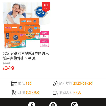
69
折
安安 安親 輕薄零感活力褲 成人
紙尿褲 復健褲 S-XL號
$499
349
$
商品:
152
加入時間:
2023-06-20
評價:
5.0 / 5.0
購買人次:
44人