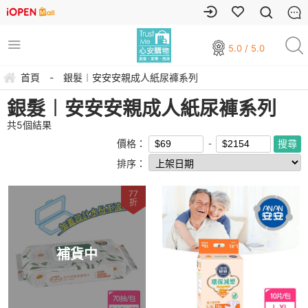
5.0 / 5.0
首頁
-
銀髮︱安安安親成人紙尿褲系列
銀髮︱安安安親成人紙尿褲系列
共
5
個結果
價格：
排序：
77
折
補貨中