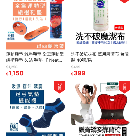
運動鞋墊 減壓鞋墊 全掌運動型
洗不破紙抹布 萬用魔潔布 台灣
緩衝鞋墊 久站 鞋墊 【 Neat
製 40張/捲
Feat 樂活適 】紐西蘭原裝 公司
$1,250
$499
貨 男女適用
1,150
399
$
$
76
71
折
折