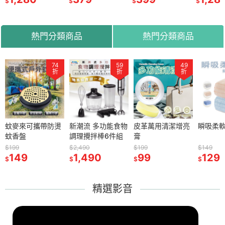
$
$
$
$
chair 護腰坐墊 脊
chair 
椎椅 護脊靠背椅
椎椅 護
護腰坐墊
護腰坐墊
熱門分類商品
熱門分類商品
74
74
59
59
49
49
86
折
折
折
折
折
折
折
可攜帶防燙
蚊麥來可攜帶防燙
新潮流 多功能食物
新潮流 多功能食物
皮革萬用清潔增亮
皮革萬用清潔增亮
瞬吸柔軟雲朵毛巾
瞬吸柔
蚊香盤
調理攪拌棒6件組
調理攪拌棒6件組
膏
膏
$199
$2,490
$2,490
$199
$199
$149
$149
149
1,490
1,490
99
99
129
129
$
$
$
$
$
$
$
精選影音