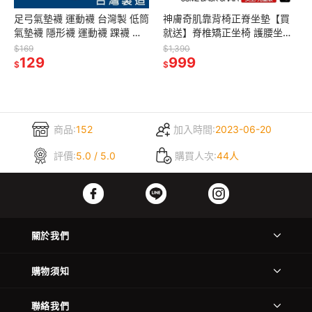
足弓氣墊襪 運動襪 台灣製 低筒
神膚奇肌靠背椅正脊坐墊【買
氣墊襪 隱形襪 運動襪 踝襪 男
就送】脊椎矯正坐椅 護腰坐墊
女款通用
適合女生/兒童版
$169
$1,390
129
999
$
$
商品:
152
加入時間:
2023-06-20
評價:
5.0 / 5.0
購買人次:
44人
關於我們
購物須知
聯絡我們