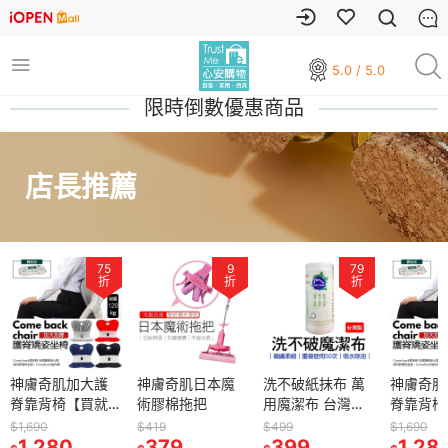
5.0 / 5.0
限時倒數優惠商品
店長推薦
75
9
79
折
折
折
神膚奇肌加大護
神膚奇肌日本魔
洗不破紙抹布 萬
神膚奇肌
脊靠背椅【買就
術膠棉拖把
用魔潔布 台灣製
脊靠背椅
送】脊椎矯正坐
40張/捲
送】脊椎
$1,690
$419
$499
$1,690
椅 come back
1,280
379
399
椅 come 
1,28