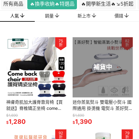
所有商品
🔥換季收納🔥特選品
🔥開學新生活🔥↘5折起
人氣
銷量
新上市
價錢
75
82
折
折
補貨中
神膚奇肌加大護脊靠背椅【買
迷你蒸氣熨斗 雙電壓小熨斗 國
就送】脊椎矯正坐椅 come
際通用 掛燙機 電熨斗 蒸好熨蒸
back chair 護腰坐墊 脊椎椅 護
汽熨斗 100V-240V
$1,690
$1,690
脊靠背椅 護腰坐墊
1,280
1,390
$
$
92
79
折
折