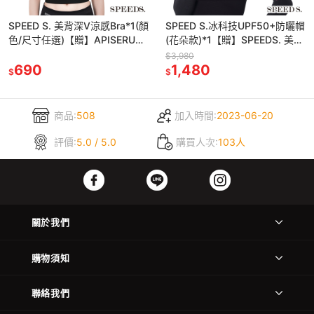
SPEED S. 美背深V涼感Bra*1(顏
SPEED S.冰科技UPF50+防曬帽
色/尺寸任選)【贈】APISERUM
(花朵款)*1【贈】SPEEDS. 美肌
愛比森 胺基酸潔顏慕斯
光波抗UV防曬袖套*1(顏色/尺寸
$3,980
100ml*1
690
任選)
1,480
$
$
商品:
508
加入時間:
2023-06-20
評價:
5.0 / 5.0
購買人次:
103人
關於我們
購物須知
聯絡我們