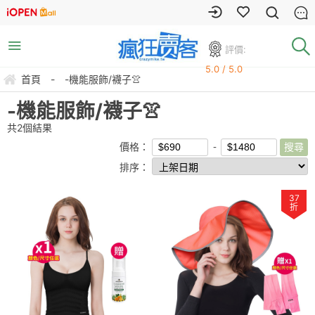
評價:
5.0 / 5.0
首頁
-
-機能服飾/襪子👚
-機能服飾/襪子👚
共
2
個結果
價格：
排序：
37
折