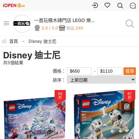
一直玩積木磚門店 LEGO 樂高
專賣
5.0 / 5.0
商品:
245
首頁
-
Disney 迪士尼
Disney 迪士尼
共
5
個結果
價格：
排序：
69
67
折
折