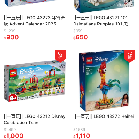
||一直玩|| LEGO 43273 冰雪奇
||一直玩|| LEGO 43271 101
緣 Advent Calendar 2025
Dalmatians Puppies 101 忠狗
小狗
$1,299
$959
900
650
$
$
66
72
折
折
||一直玩|| LEGO 43212 Disney
||一直玩|| LEGO 43272 Heihei
Celebration Train
$1,499
$1,539
1,000
1,110
$
$