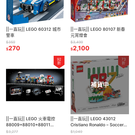
||一直玩|| LEGO 60312 城市
||一直玩|| LEGO 80107 新春
警車
元宵燈會
$359
$3,499
270
2,100
$
$
92
73
折
折
補貨中
||一直玩|| LEGO 火車電控
||一直玩|| LEGO 43012
88009+88010+88011
Cristiano Ronaldo – Soccer
Powered-up （10361、
Highlights
$3,277
$1,049