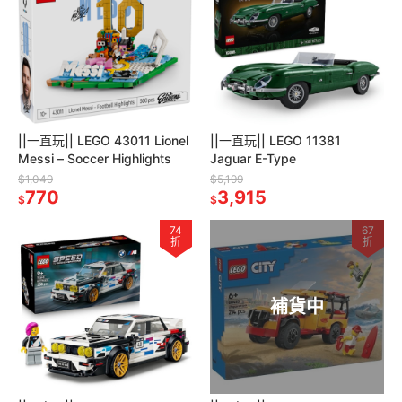
||一直玩|| LEGO 43011 Lionel
||一直玩|| LEGO 11381
Messi – Soccer Highlights
Jaguar E-Type
$1,049
$5,199
770
3,915
$
$
74
67
折
折
補貨中