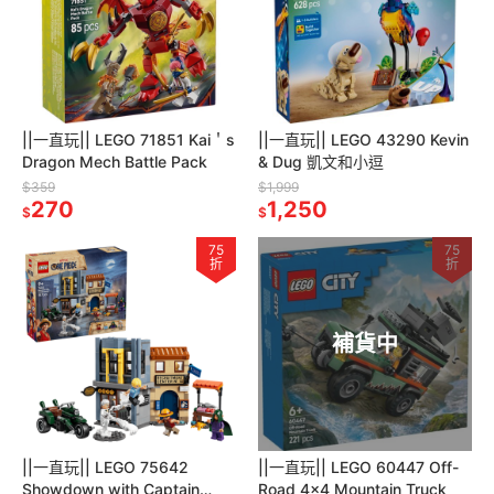
||一直玩|| LEGO 71851 Kai＇s
||一直玩|| LEGO 43290 Kevin
Dragon Mech Battle Pack
& Dug 凱文和小逗
$359
$1,999
270
1,250
$
$
75
75
折
折
補貨中
||一直玩|| LEGO 75642
||一直玩|| LEGO 60447 Off-
Showdown with Captain
Road 4x4 Mountain Truck