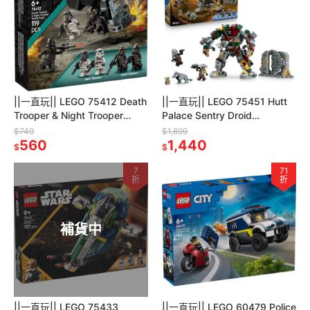
||一直玩|| LEGO 75412 Death
||一直玩|| LEGO 75451 Hutt
Trooper & Night Trooper
Palace Sentry Droid
Battle Pack
Showdown
$749
$1,899
560
1,440
$
$
7
71
折
折
補貨中
||一直玩|| LEGO 75433
||一直玩|| LEGO 60479 Police