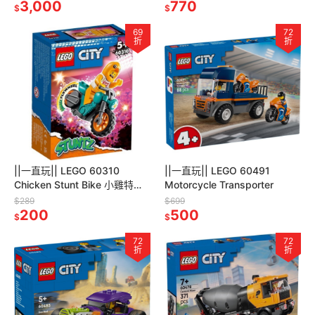
60509）
3,000
770
$
$
69
72
折
折
||一直玩|| LEGO 60310
||一直玩|| LEGO 60491
Chicken Stunt Bike 小雞特技
Motorcycle Transporter
摩托車
$289
$699
200
500
$
$
72
72
折
折