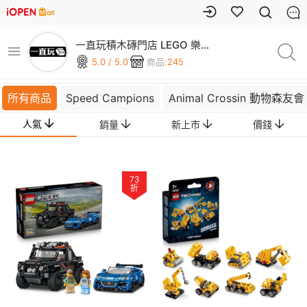
一直玩積木磚門店 LEGO 樂高
專賣
5.0 / 5.0
商品:
245
所有商品
Speed Campions
Animal Crossin 動物森友會
人氣
銷量
新上市
價錢
73
折