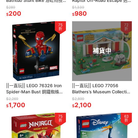
Bathtub Stunt Bike 浴缸特技
Raptor Off-Road Escape 逃離
摩托車
迅猛龍越野大冒險
$289
$1,339
200
980
$
$
75
72
折
折
補貨中
||一直玩|| LEGO 76326 Iron
||一直玩|| LEGO 77056
Spider-Man Bust 鋼鐵蜘蛛人
Blathers’s Museum Collection
半身像
傅達與森林博物館
$2,269
$2,899
1,700
2,100
$
$
75
63
折
折