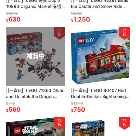
||一直玩|| LEGO 得寶 Duplo
||一直玩|| LEGO 43281 Elsas
10983 Organic Market 有機
Ice Castle and Snow Ride
市集
Adventure
$1,049
$1,799
630
1,250
$
$
74
71
折
折
補貨中
||一直玩|| LEGO 71863 Zilvar
||一直玩|| LEGO 60407 Red
and Grimtak the Dragon
Double-Decker Sightseeing
Beast
Bus 紅色雙層巴士
$749
$1,049
560
750
$
$
74
75
折
折