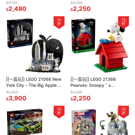
Leclerc Helme
菇
$3,199
$2,999
2,480
2,250
$
$
74
75
折
折
||一直玩|| LEGO 21066 New
||一直玩|| LEGO 21368
York City – The Big Apple 紐
Peanuts: Snoopy＇s
約－大蘋果
Doghouse 花生漫畫：史努比
$5,299
$2,999
3,900
的狗屋
2,250
$
$
76
76
折
折