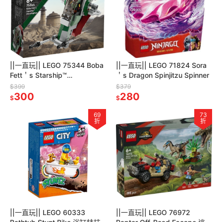
||一直玩|| LEGO 75344 Boba
||一直玩|| LEGO 71824 Sora
Fett＇s Starship™
＇s Dragon Spinjitzu Spinner
Microfighter
$399
$379
300
280
$
$
69
73
折
折
||一直玩|| LEGO 60333
||一直玩|| LEGO 76972