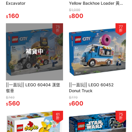
Excavator
Yellow Backhoe Loader 黃色
反鏟裝載機
$1,099
160
800
$
$
75
77
折
折
補貨中
||一直玩|| LEGO 60404 漢堡
||一直玩|| LEGO 60452
餐車
Donut Truck
$749
$779
560
600
$
$
61
75
折
折