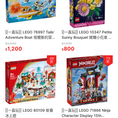
||一直玩|| LEGO 76997 Tails’
||一直玩|| LEGO 10347 Petite
Adventure Boat 塔爾斯的冒險
Sunny Bouquet 燦爛小花束 母
船
親節
$2,049
$1,099
1,200
800
$
$
49
73
折
折
||一直玩|| LEGO 80109 新春
||一直玩|| LEGO 71866 Ninja
冰上遊
Character Display 15th