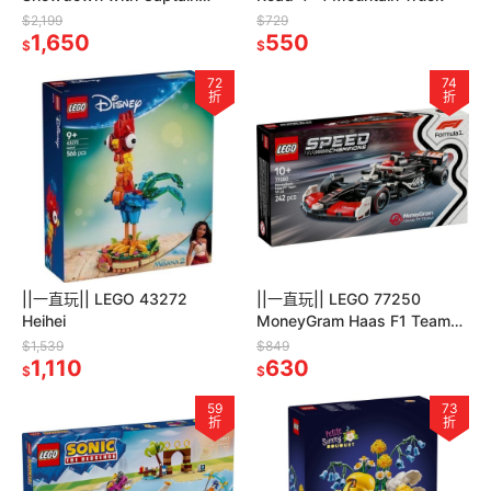
Smoker
$2,199
$729
1,650
550
$
$
72
74
折
折
||一直玩|| LEGO 43272
||一直玩|| LEGO 77250
Heihei
MoneyGram Haas F1 Team
VF-24 Race Car
$1,539
$849
1,110
630
$
$
59
73
折
折