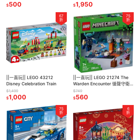
500
1,950
$
$
67
75
折
折
||一直玩|| LEGO 43212
||一直玩|| LEGO 21274 The
Disney Celebration Train
Warden Encounter 循聲守衛
遭遇戰
$1,499
$749
1,000
560
$
$
75
6
折
折