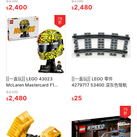
Schumacher
Oscar Piastri Helme
$3,199
$3,199
2,400
2,480
$
$
78
折
||一直玩|| LEGO 43023
||一直玩|| LEGO 零件
McLaren Mastercard F1
4279717 53400 深灰色彎軌
Lando Norris Helmet
$3,199
2,480
25
$
$
75
折