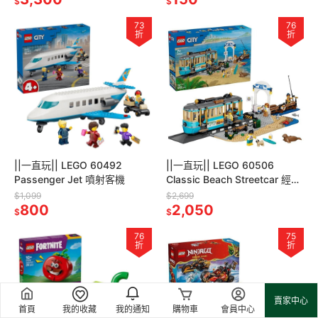
$
$
73
76
折
折
||一直玩|| LEGO 60492
||一直玩|| LEGO 60506
Passenger Jet 噴射客機
Classic Beach Streetcar 經典
海灘路面電車
$1,099
$2,699
800
2,050
$
$
76
75
折
折
賣家中心
首頁
我的收藏
我的通知
購物車
會員中心