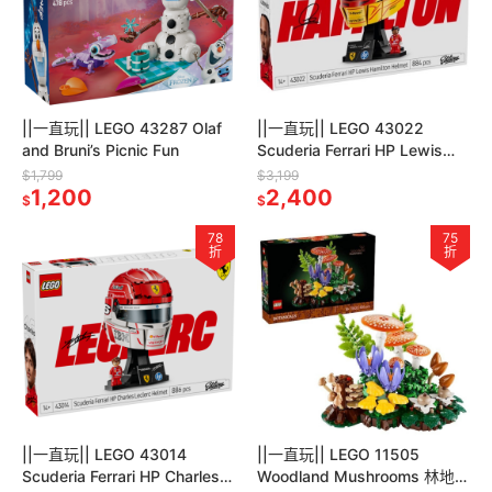
||一直玩|| LEGO 43287 Olaf
||一直玩|| LEGO 43022
and Bruni’s Picnic Fun
Scuderia Ferrari HP Lewis
Hamilton Helmet
$1,799
$3,199
1,200
2,400
$
$
78
75
折
折
||一直玩|| LEGO 43014
||一直玩|| LEGO 11505
Scuderia Ferrari HP Charles
Woodland Mushrooms 林地蘑