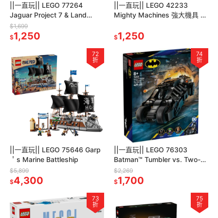
||一直玩|| LEGO 77264
||一直玩|| LEGO 42233
Jaguar Project 7 & Land
Mighty Machines 強大機具 一
Rover Defender
套8盒不重複
$1,699
1,250
1,250
$
$
72
74
折
折
||一直玩|| LEGO 75646 Garp
||一直玩|| LEGO 76303
＇s Marine Battleship
Batman™ Tumbler vs. Two-
Face™ & The Joke
$5,899
$2,269
4,300
1,700
$
$
73
75
折
折