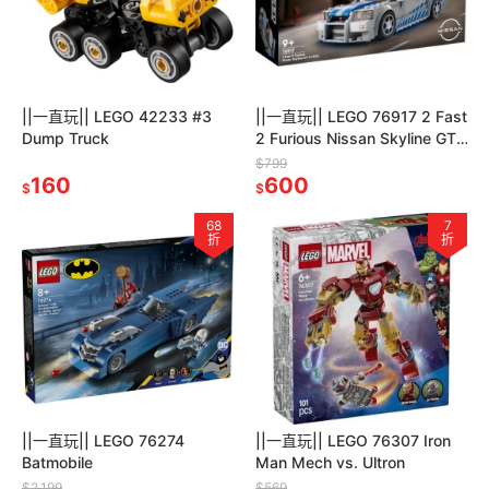
||一直玩|| LEGO 42233 #3
||一直玩|| LEGO 76917 2 Fast
Dump Truck
2 Furious Nissan Skyline GT-
R
$799
160
600
$
$
68
7
折
折
||一直玩|| LEGO 76274
||一直玩|| LEGO 76307 Iron
Batmobile
Man Mech vs. Ultron
$2,199
$569