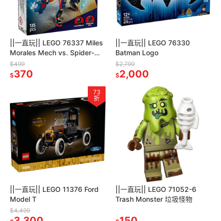
||一直玩|| LEGO 76337 Miles
||一直玩|| LEGO 76330
Morales Mech vs. Spider-
Batman Logo
Man 2099
$499
$2,799
370
2,000
$
$
73
折
||一直玩|| LEGO 11376 Ford
||一直玩|| LEGO 71052-6
Model T
Trash Monster 垃圾怪物
$4,499
3,300
150