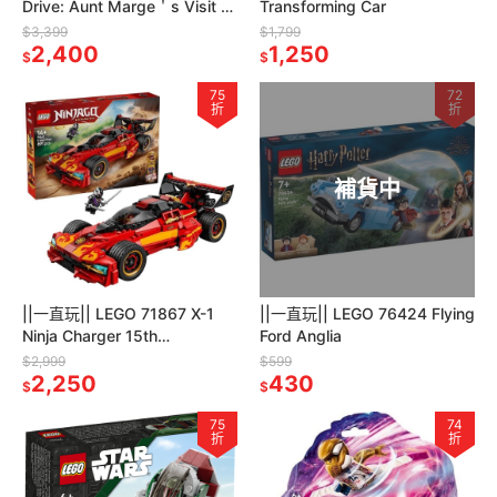
Drive: Aunt Marge＇s Visit 瑪
Transforming Car
姬姑姑來訪
$3,399
$1,799
2,400
1,250
$
$
75
72
折
折
補貨中
||一直玩|| LEGO 71867 X-1
||一直玩|| LEGO 76424 Flying
Ninja Charger 15th
Ford Anglia
Anniversary
$2,999
$599
2,250
430
$
$
75
74
折
折