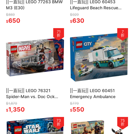
||一直玩|| LEGO 77263 BMW
||一直玩|| LEGO 60453
M3 (E30)
Lifeguard Beach Rescue
Truck
$869
$929
650
630
$
$
71
7
折
折
||一直玩|| LEGO 76321
||一直玩|| LEGO 60451
Spider-Man vs. Doc Ock
Emergency Ambulance
Subway Train Scene
$1,879
$779
1,350
550
$
$
73
75
折
折