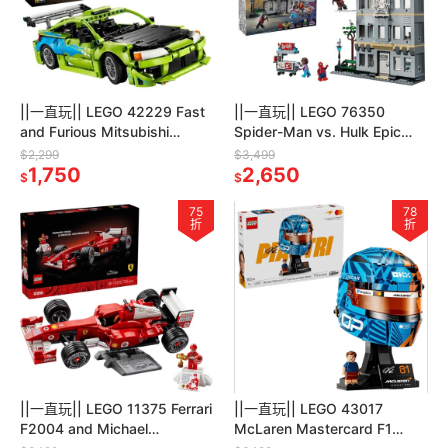
||一直玩|| LEGO 42229 Fast
||一直玩|| LEGO 76350
and Furious Mitsubishi
Spider-Man vs. Hulk Epic
Eclipse Car
Clash
$2,299
$3,499
1,750
2,650
$
$
75
78
折
折
||一直玩|| LEGO 11375 Ferrari
||一直玩|| LEGO 43017
F2004 and Michael
McLaren Mastercard F1