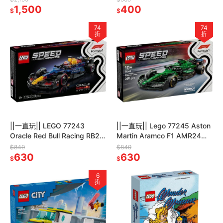
1,500
400
$
$
74
74
折
折
||一直玩|| LEGO 77243
||一直玩|| Lego 77245 Aston
Oracle Red Bull Racing RB20
Martin Aramco F1 AMR24
F1 紅牛
Race Car
$849
$849
630
630
$
$
6
折