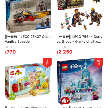
||一直玩|| LEGO 75437 Cobb
||一直玩|| LEGO 75644 Dorry
Vanth‘s Speeder
vs. Brogy – Giants of Little
Garde
$1,049
$2,999
770
2,250
$
$
6
69
折
折