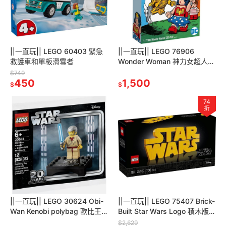
||一直玩|| LEGO 60403 緊急
||一直玩|| LEGO 76906
救護車和單板滑雪者
Wonder Woman 神力女超人
SDCC限定
$749
450
1,500
$
$
74
折
||一直玩|| LEGO 30624 Obi-
||一直玩|| LEGO 75407 Brick-
Wan Kenobi polybag 歐比王
Built Star Wars Logo 積木版星
20週年
際大戰標誌
$2,629