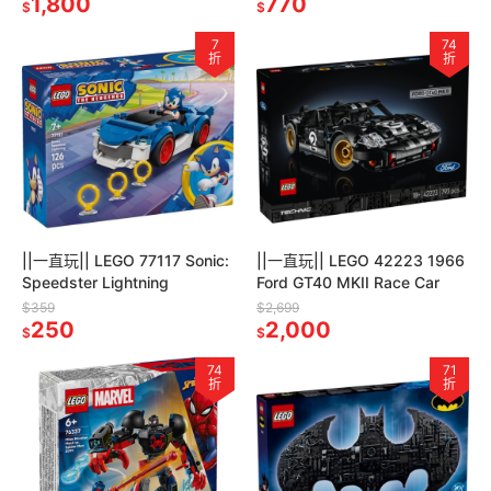
1,800
770
$
$
7
74
折
折
||一直玩|| LEGO 77117 Sonic:
||一直玩|| LEGO 42223 1966
Speedster Lightning
Ford GT40 MKII Race Car
$359
$2,699
250
2,000
$
$
74
71
折
折