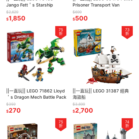
Jango Fett＇s Starship
Prisoner Transport Van
$2,629
$699
1,850
500
$
$
75
73
折
折
||一直玩|| LEGO 71862 Lloyd
||一直玩|| LEGO 31387 經典
＇s Dragon Mech Battle Pack
海盜船
$359
$3,699
270
2,700
$
$
75
74
折
折