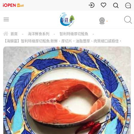
-
首頁
-
海洋鮮食系列
-
智利特級厚切鮭魚
-
【海錦富】智利特級厚切鮭魚:新鮮、厚切片，油脂豐厚、肉質細口感極佳，