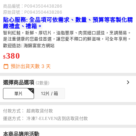
商品編號：P0943504438286
原始貨號：P0943504438286
貼心服務: 全品項可依需求、數量、預算等客製化精
緻禮盒、禮箱。
智利紅鮭，新鮮、厚切片，油脂豐厚、肉質細口感佳，烹調簡易。
是注重健康的您最佳首選，讓您愛不釋口的鮮滋味，可全年享用。
歡迎造訪:
海錦富官方網站
380
$
預計出貨天數
3
天
選擇商品選項
(2數量)
單片
12片 / 箱
付款方式：
超商取貨付款
運送方式：
冷凍7-ELEVEN店到店取貨付款
本商品適用活動