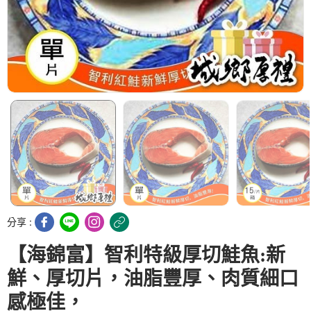
分享 :
【海錦富】智利特級厚切鮭魚:新
鮮、厚切片，油脂豐厚、肉質細口
感極佳，