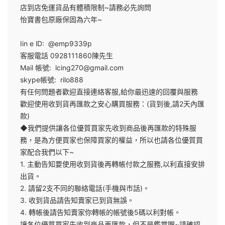
店到店免運貨品有體積限制~請務必先詢問
怡寶書包原廠保固為六年~
Iin e lD: @emp9339p
客服電話 0928111860陳先生
Mail 帳號: lcing270@gmail.com
skype帳號: rilo888
有任何問題者歡迎直接連絡客服,給你最迅速的回覆與服務
歡迎使用收到貨再匯款之安心購買服務：(貨到後,請2天內匯
款)
◆我們提供讓各位優質買家先收到商品後再匯款的特殊服
務，是為方便買家也保障買家的權益，所以也請各位優質買
家配合我們以下~
1. 主動告知要使用收到貨後再轉帳付款之服務,以利直接安排
出貨。
2. 請留2支不同的聯絡電話(手機與市話)。
3. 收到貨品請告知賣家已到貨無誤。
4. 轉帳後請告知賣家你轉帳的帳號後5碼以利對帳。
讓各位優質買家先收到商品再匯款，但不是鑑賞喔~請確認